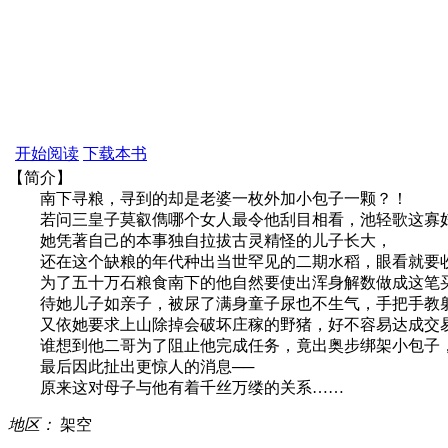
开始阅读
下载本书
【简介】
南下寻粮，寻到的却是老婆一枚外加小包子一颗？！
若问三皇子莫叡儁哪个女人最令他刮目相看，池轻歌这寡
她凭著自己的本事独自拉拔古灵精怪的儿子长大，
还在这个缺粮的年代种出当世罕见的二期水稻，眼看就要
为了五十万石粮食南下的他自然要使出浑身解数做成这笔
待她儿子如亲子，被尿了满身童子尿也不生气，手把手教
又依她要求上山除掉会破坏庄稼的野猪，好不容易达成交
谁想到他二哥为了阻止他完成任务，竟出奥步绑架小包子
最后因此扯出更惊人的消息──
原来这对母子与他有着千丝万缕的关系……
地区：
架空