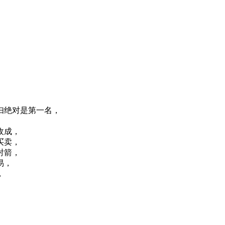
妇绝对是第一名，
收成，
买卖，
射箭，
易，
，