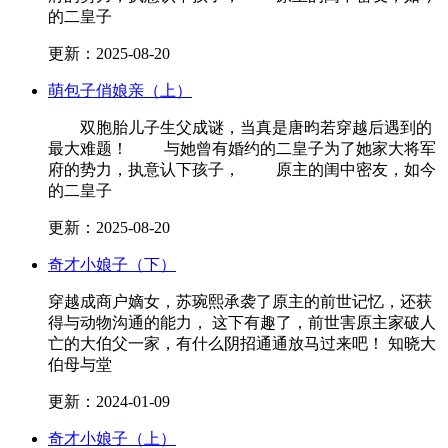
的二皇子
更新：2025-08-20
萌包子俏娘亲（上）
双胞胎儿子生父成谜，当真是唐昀若穿越后遇到的
最大难题！ 与她曾有婚约的二皇子为了她家大将军
府的势力，执意认下孩子， 原主的闺中密友，如今
的二皇子
更新：2025-08-20
奇才小娘子（下）
穿越成商户嫡女，苏琬熙承袭了原主的前世记忆，还获
得与动物沟通的能力， 这下有趣了，前世害原主家破人
亡的大伯父一家，有什么阴招通通放马过来吧！ 知晓大
伯母与堂
更新：2024-01-09
奇才小娘子（上）