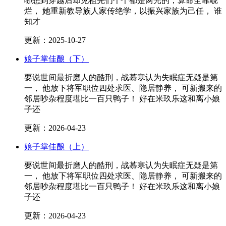
哪想到穿越后却见祖先们个个都是两光的，算命全靠唬
烂， 她重新教导族人家传绝学，以振兴家族为己任， 谁
知才
更新：2025-10-27
娘子掌佳酿（下）
要说世间最折磨人的酷刑，战慕寒认为失眠症无疑是第
一， 他放下将军职位四处求医、隐居静养， 可新搬来的
邻居吵杂程度堪比一百只鸭子！ 好在米玖乐这和离小娘
子还
更新：2026-04-23
娘子掌佳酿（上）
要说世间最折磨人的酷刑，战慕寒认为失眠症无疑是第
一， 他放下将军职位四处求医、隐居静养， 可新搬来的
邻居吵杂程度堪比一百只鸭子！ 好在米玖乐这和离小娘
子还
更新：2026-04-23