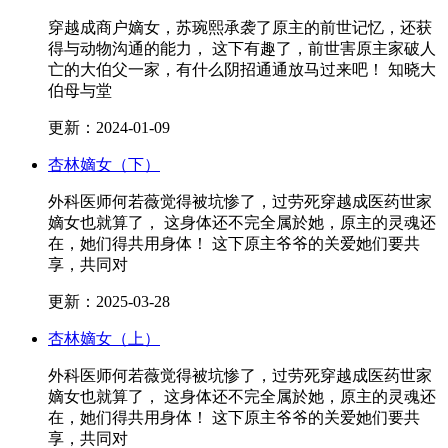
穿越成商户嫡女，苏琬熙承袭了原主的前世记忆，还获
得与动物沟通的能力， 这下有趣了，前世害原主家破人
亡的大伯父一家，有什么阴招通通放马过来吧！ 知晓大
伯母与堂
更新：2024-01-09
杏林嫡女（下）
外科医师何若薇觉得被坑惨了，过劳死穿越成医药世家
嫡女也就算了， 这身体还不完全属於她，原主的灵魂还
在，她们得共用身体！ 这下原主爷爷的关爱她们要共
享，共同对
更新：2025-03-28
杏林嫡女（上）
外科医师何若薇觉得被坑惨了，过劳死穿越成医药世家
嫡女也就算了， 这身体还不完全属於她，原主的灵魂还
在，她们得共用身体！ 这下原主爷爷的关爱她们要共
享，共同对