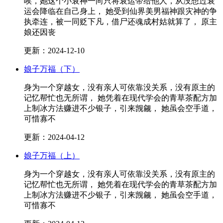
唉，她这个小衰神一向只将衰运带给他人，从没想过衰
运会降临在自己身上， 她受到仙界美男福神跟灾神的争
执牵连，被一同贬下凡，借尸还魂成村姑就算了， 原主
娘还因丧
更新：2024-12-10
娘子万福（下）
身为一个穿越女，没有亲人可依靠没关系，没有原主的
记忆帮忙也无所谓， 她凭着在现代学会的青草茶配方加
上制冰方法赚进不少银子，引来觊觎， 她虽会空手道，
可惜寡不
更新：2024-04-12
娘子万福（上）
身为一个穿越女，没有亲人可依靠没关系，没有原主的
记忆帮忙也无所谓， 她凭着在现代学会的青草茶配方加
上制冰方法赚进不少银子，引来觊觎， 她虽会空手道，
可惜寡不