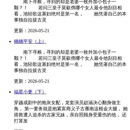
南下寻粮，寻到的却是老婆一枚外加小包子一
颗？！ 若问三皇子莫叡儁哪个女人最令他刮目相
看，池轻歌这寡妇绝对是第一名， 她凭著自己的本
事独自拉拔古灵
更新：2026-05-21
穗穗平安（上）
南下寻粮，寻到的却是老婆一枚外加小包子一
颗？！ 若问三皇子莫叡儁哪个女人最令他刮目相
看，池轻歌这寡妇绝对是第一名， 她凭著自己的本
事独自拉拔古灵
更新：2026-05-21
福星小妻（下）
穿越成剧中的炮灰女配，龙套演员赵涵决心翻身做主
角， 第一要务就是抱紧富商义子古雁南这根金大腿， 她
搭救遭人追杀的古家兄妹，亲自照顾身受重伤的他， 还
打算发