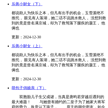
乐善小财女（下）
都说助人为快乐之本，但凡有出手的机会，玉雪溪绝不
推托， 眼见有人落湖，她二话不说跳水救人， 没想到救
到的竟是曾名满京城，却为了救驾落下腿疾的灏王， 他
俩也
更新：2024-12-30
乐善小财女（上）
都说助人为快乐之本，但凡有出手的机会，玉雪溪绝不
推托， 眼见有人落湖，她二话不说跳水救人， 没想到救
到的竟是曾名满京城，却为了救驾落下腿疾的灏王， 他
俩也
更新：2024-12-30
萌包子俏娘亲（下）
双胞胎儿子生父成谜，当真是唐昀若穿越后遇到的
最大难题！ 与她曾有婚约的二皇子为了她家大将军
府的势力，执意认下孩子， 原主的闺中密友，如今