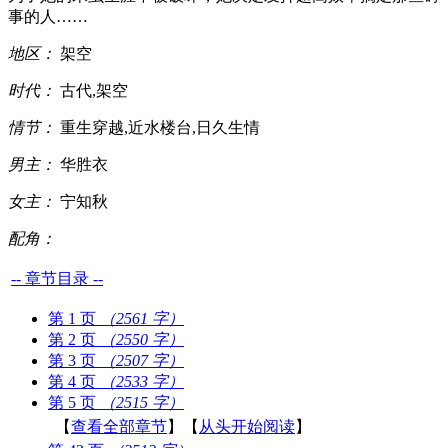
事的人……
地区：
架空
时代：
古代,架空
情节：
重生穿越,近水楼台,日久生情
男主：
华胜衣
女主：
宁知秋
配角：
-- 章节目录 --
第 1 页
（2561 字）
第 2 页
（2550 字）
第 3 页
（2507 字）
第 4 页
（2533 字）
第 5 页
（2515 字）
【
查看全部章节
】【
从头开始阅读
】