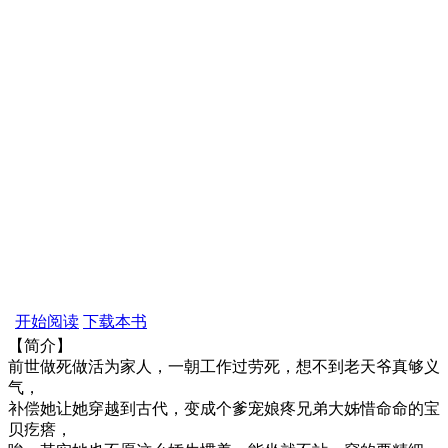
开始阅读
下载本书
【简介】
前世做死做活为家人，一朝工作过劳死，想不到老天爷真够义
气，
补偿她让她穿越到古代，变成个爹宠娘疼兄弟大姊惜命命的宝
贝疙瘩，