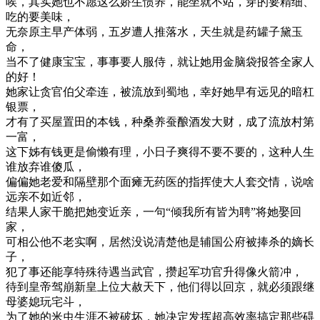
唉，其实她也不愿这么娇生惯养，能坐就不站，穿的要精细、
吃的要美味，
无奈原主早产体弱，五岁遭人推落水，天生就是药罐子黛玉
命，
当不了健康宝宝，事事要人服侍，就让她用金脑袋报答全家人
的好！
她家让贪官伯父牵连，被流放到蜀地，幸好她早有远见的暗杠
银票，
才有了买屋置田的本钱，种桑养蚕酿酒发大财，成了流放村第
一富，
这下姊有钱更是偷懒有理，小日子爽得不要不要的，这种人生
谁放弃谁傻瓜，
偏偏她老爱和隔壁那个面瘫无药医的指挥使大人套交情，说啥
远亲不如近邻，
结果人家干脆把她变近亲，一句“倾我所有皆为聘”将她娶回
家，
可相公他不老实啊，居然没说清楚他是辅国公府被捧杀的嫡长
子，
犯了事还能享特殊待遇当武官，攒起军功官升得像火箭冲，
待到皇帝驾崩新皇上位大赦天下，他们得以回京，就必须跟继
母婆媳玩宅斗，
为了她的米虫生涯不被破坏，她决定发挥超高效率搞定那些碍