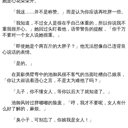
她是心花朵朵开。
「我这……并不是称赞。」而是认为你应该再吃胖一些。
「我知道，不过女人是很在乎自己体重的，所以你说我不
重我很开心。」她回过头盯着他，语带警告的提醒，「你千万
不要对一个女人说她很重。」
「即使她是个两百斤的大胖子？」他无法想像自己违背良
心说话的表情。
「是的。」
在莫叡儁臂弯中的池御风很不客气的当面吐槽自己娘亲，
「你让大叔说着违心之言，不是太为难他了吗？」
「儿子，你不懂女人，等你以后大了就知道了。」
池御风转过胖嘟嘟的脸庞，「哼，我才不要呢，女人有什
么好了解的，麻烦。」
「臭小子，可别忘了，你娘我是女人！」