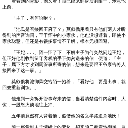
看着她的背影，他又看了眼已经来到身后的陌一，示意他
上前。
「主子，有何吩咐？」
「池氏是否接回王府了？」莫叡儁用着只有他们两人才听
得到的声音询问，至于怀中的小家伙，他也没想避着，即使小
家伙聪慧，但还是有很多事情不了解，根本无须回避。
「王妃……」陌一怔了下，不解主子为何突然问起王妃，
但正好他刚收到留守客栈的手下匆匆送来的信，便道：「主
子，属下方才收到周管事所寄的信，想来是要跟王爷禀告将人
接回来了这一事。」
莫叡儁将池御风交给陌一抱着，「看好他，要是出事，就
回去重新训练。」
他走到一旁拆开管事寄来的信，当看清楚信件内容时，大
惊，一股怒火倏地往上冲。
五年前竟然有人背着他，假借他的名义半路追杀池氏！
陌一察觉到主子情绪上的变化，招来陌二看着池御风，自