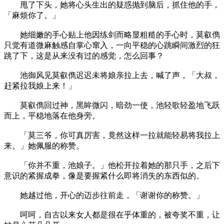
甩了下头，她将心头生出的疑惑抛到脑后，抓住他的手，
「麻烦你了。」
她细嫩的手心贴上他因练剑而略显粗糙的手心时，莫叡儁
只觉有道微麻触感自掌心窜入，一向平稳的心跳瞬间激烈的狂
跳了下，这是从来没有过的感觉，怎么回事？
池御风见莫叡儁迟迟未将娘亲拉上去，喊了声，「大叔，
赶紧拉我娘上来！」
莫叡儁回过神，黑眸微闪，暗劲一使，池轻歌轻盈地飞跃
而上，平稳地落在他身旁。
「莫三爷，你可真厉害，竟然这样一拉就能轻易将我拉上
来。」她佩服的称赞。
「你并不重，池娘子。」他松开拉着她的那只手，之后下
意识的紧握成拳，像是要握紧什么即将消失的东西似的。
她越过他，开心的迈步往前走，「谢谢你的称赞。」
呵呵，自古以来女人都是很在乎体重的，被夸奖不重，让