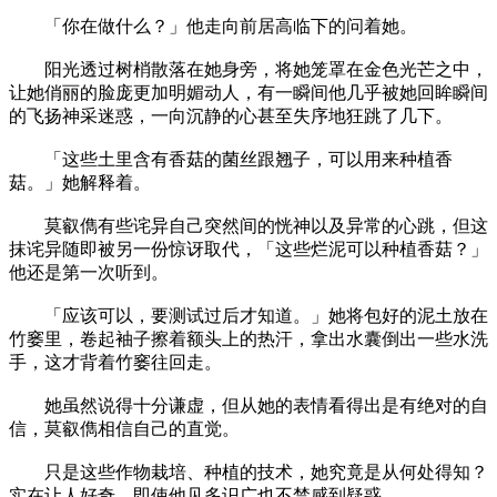
「你在做什么？」他走向前居高临下的问着她。
阳光透过树梢散落在她身旁，将她笼罩在金色光芒之中，
让她俏丽的脸庞更加明媚动人，有一瞬间他几乎被她回眸瞬间
的飞扬神采迷惑，一向沉静的心甚至失序地狂跳了几下。
「这些土里含有香菇的菌丝跟翘子，可以用来种植香
菇。」她解释着。
莫叡儁有些诧异自己突然间的恍神以及异常的心跳，但这
抹诧异随即被另一份惊讶取代，「这些烂泥可以种植香菇？」
他还是第一次听到。
「应该可以，要测试过后才知道。」她将包好的泥土放在
竹窭里，卷起袖子擦着额头上的热汗，拿出水囊倒出一些水洗
手，这才背着竹窭往回走。
她虽然说得十分谦虚，但从她的表情看得出是有绝对的自
信，莫叡儁相信自己的直觉。
只是这些作物栽培、种植的技术，她究竟是从何处得知？
实在让人好奇，即使他见多识广也不禁感到疑惑。