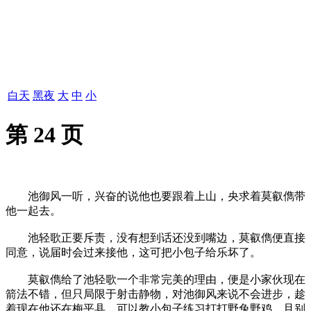
白天
黑夜
大
中
小
第 24 页
池御风一听，兴奋的说他也要跟着上山，央求着莫叡儁带
他一起去。
池轻歌正要斥责，没有想到话还没到嘴边，莫叡儁便直接
同意，说届时会过来接他，这可把小包子给乐坏了。
莫叡儁给了池轻歌一个非常完美的理由，便是小家伙现在
箭法不错，但只局限于射击静物，对池御风来说不会进步，趁
着现在他还在梅平县，可以教小包子练习打打野兔野鸡，且别