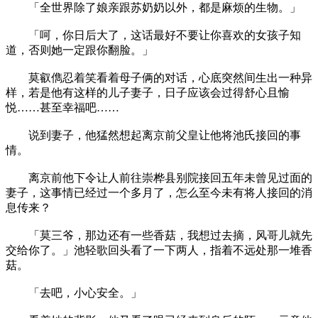
「全世界除了娘亲跟苏奶奶以外，都是麻烦的生物。」
「呵，你日后大了，这话最好不要让你喜欢的女孩子知
道，否则她一定跟你翻脸。」
莫叡儁忍着笑看着母子俩的对话，心底突然间生出一种异
样，若是他有这样的儿子妻子，日子应该会过得舒心且愉
悦……甚至幸福吧……
说到妻子，他猛然想起离京前父皇让他将池氏接回的事
情。
离京前他下令让人前往崇桦县别院接回五年未曾见过面的
妻子，这事情已经过一个多月了，怎么至今未有将人接回的消
息传来？
「莫三爷，那边还有一些香菇，我想过去摘，风哥儿就先
交给你了。」池轻歌回头看了一下两人，指着不远处那一堆香
菇。
「去吧，小心安全。」