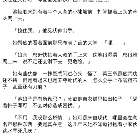
池轻歌来到有着半个人高的小陡坡前，打算抓着上头的草
丛爬上去。
「拉住我。」他见状伸出手。
她愕然的看着面前那只布满了茧的大掌，「呃……」
「娘亲，您赶快搭着大叔的手上来，这地很湿滑，您很难
爬上来，说不定还会滑下去，更危险。」
她有些犹豫，一抹疑惑闪过心头，怪了，莫三爷虽然武功
还不错，但是看起来也是养尊处优的人，怎么会手上布满粗茧
子，甚至还有刀痕？
「池娘子是有所顾忌？」莫叡儁自衣襟里抽出帕子，「隔
着帕子即可，不会对你造成困扰。」
「不用，我没那么矫情。」她可是来自现代，哪里会在意
名声那种东西，要是真在意，这几年来她不知道得抱着小家伙
跳水寻死几次了。