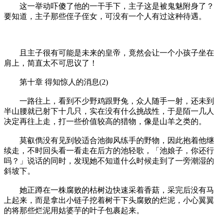
这一举动吓傻了他的一干手下，主子这是被鬼魅附身了？
要知道，主子那些侄子侄女，可没有一个人有过这种待遇。
且主子很有可能是未来的皇帝，竟然会让一个小孩子坐在
肩上，简直太不可思议了！
第十章 得知惊人的消息(2)
一路往上，看到不少野鸡跟野兔，众人随手一射，还未到
半山腰就已射下十几只，实在没有什么挑战性，于是陌一几人
决定再往上走，打一些价值较高的猎物，像是山羊之类的。
莫叡儁没有见到较适合池御风练手的野物，因此抱着他继
续走，不时回头看一看走在后方的池轻歌，「池娘子，你还行
吗？」说话的同时，发现她不知道什么时候走到了一旁潮湿的
斜坡下。
她正蹲在一株腐败的枯树边快速采着香菇，采完后没有马
上起来，而是拿出小链子挖着树干下头腐败的烂泥，小心翼翼
的将那些烂泥用姑婆芋的叶子包裹起来。