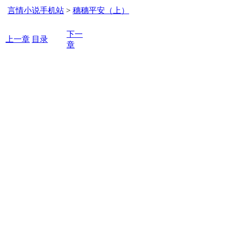
言情小说手机站
>
穗穗平安（上）
下一
上一章
目录
章