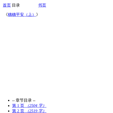
首页
目录
书页
《
穗穗平安（上）
》
-- 章节目录 --
第 1 页
（2504 字）
第 2 页
（2519 字）