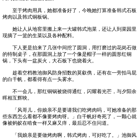
至于烤肉用具，她都准备好了，今晚她打算准备韩式石板
烤肉以及韩式铜板锅。
她让人从地窖里搬上来一大罐韩式泡菜，还让人到菜园里
现摘了一篮的生菜以及各种配料。
下人更是抬来了几张中间挖了圆洞，用打磨过的花岗石做
的特制桌子，在那圆洞上放了一个像是帽子一样的圆形红铜
锅，下头有一盆炭火，大石板下也烧着火。
趁着空档教池御风防身招数的莫叡儁，还有在一旁拍马屁
的白千帆，都看得有点一头雾水。
不一会儿，那红铜锅被烧得通红，闪耀着光芒，与夕阳余
晖相互辉映。
「风哥儿，你娘亲不是要请我们吃烤肉吗，可她准备的那
些东西怎么看都不像要烤肉呀。」白千帆好奇死了，一颗心就
像被蚂蚁在啃食一样又麻又痒，最后忍不住问道。
「我娘亲是要做烤肉啊，韩式烤肉，可好吃了。」池御风