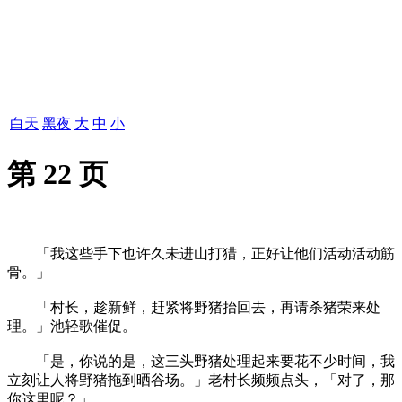
白天
黑夜
大
中
小
第 22 页
「我这些手下也许久未进山打猎，正好让他们活动活动筋
骨。」
「村长，趁新鲜，赶紧将野猪抬回去，再请杀猪荣来处
理。」池轻歌催促。
「是，你说的是，这三头野猪处理起来要花不少时间，我
立刻让人将野猪拖到晒谷场。」老村长频频点头，「对了，那
你这里呢？」