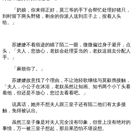
「奶娘，你来得正好，莫三爷的手下会帮忙处理好猪只，
到时留下两头野猪，剩余的你派人送到庄子上，按着人头
给。」
苏嬷嬷不着痕迹的瞄了陌二一眼，微微偏过身子避开，点
头，「夫人，您放心，老奴会处理妥当的，老奴这就去分配人
手。」
「麻烦你了。」
苏嬷嬷故意找了个理由，不让池轻歌继续与莫叡儁接触，
「夫人，小公子在沐浴，老奴虽然让知画、知书两个小丫头看
着他，但还是不放心，您过去看看吧。」
说真话，她并不想夫人跟三皇子还有陌二他们有太多接
触，免得被认出。
虽然三皇子像是对夫人完全没有印象，但世上没有绝对的
事情，万一被三皇子想起，那后果恐怕不堪设想。