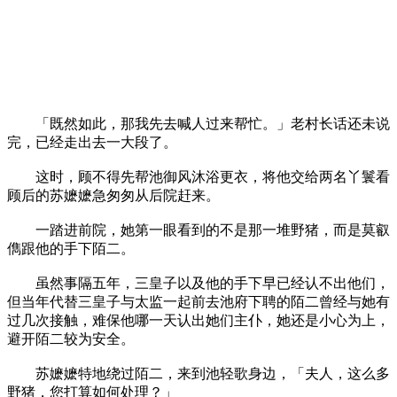
「既然如此，那我先去喊人过来帮忙。」老村长话还未说
完，已经走出去一大段了。
这时，顾不得先帮池御风沐浴更衣，将他交给两名丫鬟看
顾后的苏嬷嬷急匆匆从后院赶来。
一踏进前院，她第一眼看到的不是那一堆野猪，而是莫叡
儁跟他的手下陌二。
虽然事隔五年，三皇子以及他的手下早已经认不出他们，
但当年代替三皇子与太监一起前去池府下聘的陌二曾经与她有
过几次接触，难保他哪一天认出她们主仆，她还是小心为上，
避开陌二较为安全。
苏嬷嬷特地绕过陌二，来到池轻歌身边，「夫人，这么多
野猪，您打算如何处理？」