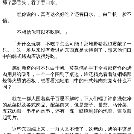
舔了舔舌头，吞了吞口水。
「瞧你说的，真有这么好吃？还吞口水。」白千帆一脸不
信。
「不相信你可以不吃啊。」
「开什么玩笑，不吃？怎么可能！那堆野猪我也贡献了一
只。」这一堆从来没有看过的东西真是太特别了，想来他们口
中的韩式烤肉应该很好吃。
感到新奇的可不只白千帆，莫叡儁的手下全被那奇怪的烤
肉用具给吸引，一个一个围到了桌边，眸泛精光看着红铜锅跟
烧得火烫的石板，想看看池轻歌口中的韩式烤肉究竟有什么不
同？
就在一群人围着桌子百思不解时，下人们端了许多洗乾净
的蔬菜以及各式肉品、配菜前来，像是茄子、番茄、马铃薯、
五花肉跟一串串的肉串，还有一碟一碟腌制好的泡菜、酱瓜跟
起司片。
这些东西端上来，一群人又不懂了，这烤肉，烤的不该是