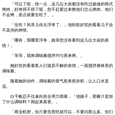
「可以了啦，快一点，这几位大叔都没有吃过娘做的韩式
烤肉，好奇得不得了呢，您不赶紧过来教他们怎么烤肉，他们
不会烤，差点就要生吃了。」
「生吃？风哥儿你太浮夸了。」池轻歌好笑的看着儿子迫
不及待的神情。
「哪有，我哪里浮夸，娘亲您没有看到这几位大叔的表
情！」
「等等，我将调味酱搅拌均匀再来烤。」
她好笑的看着客人们诡异不解的表情，一面搅拌着钵里的
调味酱。
随着她的动作，调味酱的香气愈来愈浓郁，让人口水直
流。
白千帆忍不住凑向前去用力闻着，「池娘子，那酱汁是加
了什么调味料？闻起来真香。」
「商业机密，你只要负责吃就可以，不要问那么多。你们