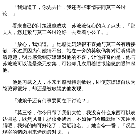
「我知道了，你先去忙，我还有些事情要同莫三爷讨
论。」
看来自己的计策没能成功，苏嬷嬷忧心的点了点头，「那
夫人，您赶紧与莫三爷讨论好，去看着小公子。」
「放心，我知道。」她感觉奶娘很不喜她与莫三爷有所接
触，不过原因为何她猜不出。站在一旁的莫叡儁将对话听得清
清楚楚，明显感觉到苏嬷嬷对他的不喜，让他好奇的是，他与
苏嬷嬷可以说是毫无交集，可她却几次用着愤恨恼怒的眼神瞪
他。
他是习武之人，本来五感就特别敏锐，即使苏嬷嬷自认为
隐藏得很好，却还是被敏锐的他发现。
「池娘子还有何事要同在下讨论？」
「莫三爷，你今日帮了我们大忙，我没有什么东西可以表
达谢意，既然风哥儿提议要烤肉，不如你们今晚就留下来用晚
膳吧，我烤的肉可好吃了，远近驰名。」她自夸一番，「况且
现宰的猪肉用来烤肉最对味。」