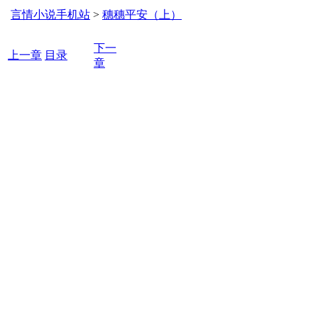
言情小说手机站
>
穗穗平安（上）
下一
上一章
目录
章