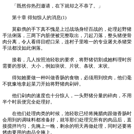
「既然你热烈邀请，在下就却之不恭了。」
第十章 得知惊人的消息(1)
莫叡儁的手下真不愧是上过战场身经百战的，处理起野猪
手法俐落，三两下内脏便被完整取出，刀起刀落，整头猪便骨
肉分离，令人看得目瞪口呆，连村子里唯一的专业屠夫杀猪荣
手法都没如此俐落。
接着，几人按照池轻歌的要求，将野猪切割成她料理时所
需要的形状、大小，例如块状、片状、条状、末状。
得知她要做一种叫做香肠的食物，必须用到绞肉，他们毫
不犹豫地拿起菜刀开始将野猪肉剁碎。
他们剁肉的速度也十分惊人，一头野猪分量的碎肉，不用
半个时辰便完全处理好。
在他们处理肉类的时候，池轻歌已经将腌腊肉跟做香肠时
会用到的调味料都准备好，就等那们处理完所有的肉品后，直
接搅拌均匀，先腌上一晚，剩余的明天再做处理，同时还要将
烤肉要用的肉品全腌上。