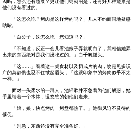
肉吗，怎么还有蔬菜？更让他们纳闷的是，还有好几种蔬菜是
他们没有看过的。
「这怎么吃？烤肉是这样烤的吗？」几人不约而同地疑惑
咕哝。
「白公子，这怎么吃，您知道吗？」
「不知道，反正一会儿看池娘子弄就明白了，我相信她弄
出来的东西绝对是我们没吃过的。」白千帆摇头。
「这……」看着这一桌食材以及切成片的肉，饶是见多识
广的莫叡儁也忍不住皱起眉头，「这跟印象中的烤肉似乎不太
一样。」
面对一头雾水的一群人，池轻歌并不急着为他们解惑，她
手里端着一个木钵，慢悠悠的朝他们走来。
「娘，娘，快点烤肉，烤盘都热了。」池御风迫不及待的
催促。
「别急，东西还没有完全准备好。」