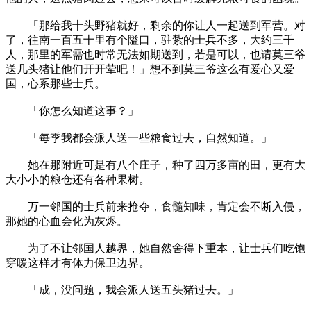
「那给我十头野猪就好，剩余的你让人一起送到军营。对
了，往南一百五十里有个隘口，驻紮的士兵不多，大约三千
人，那里的军需也时常无法如期送到，若是可以，也请莫三爷
送几头猪让他们开开荤吧！」想不到莫三爷这么有爱心又爱
国，心系那些士兵。
「你怎么知道这事？」
「每季我都会派人送一些粮食过去，自然知道。」
她在那附近可是有八个庄子，种了四万多亩的田，更有大
大小小的粮仓还有各种果树。
万一邻国的士兵前来抢夺，食髓知味，肯定会不断入侵，
那她的心血会化为灰烬。
为了不让邻国人越界，她自然舍得下重本，让士兵们吃饱
穿暖这样才有体力保卫边界。
「成，没问题，我会派人送五头猪过去。」