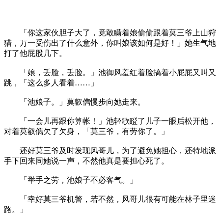
「你这家伙胆子大了，竟敢瞒着娘偷偷跟着莫三爷上山狩
猎，万一受伤出了什么意外，你叫娘该如何是好！」她生气地
打了他屁股几下。
「娘，丢脸，丢脸。」池御风羞红着脸搞着小屁屁又叫又
跳，「这么多人看着……」
「池娘子。」莫叡儁慢步向她走来。
「一会儿再跟你算帐！」池轻歌瞪了儿子一眼后松开他，
对着莫叡儁欠了欠身，「莫三爷，有劳你了。」
还好莫三爷及时发现风哥儿，为了避免她担心，还特地派
手下回来同她说一声，不然他真是要担心死了。
「举手之劳，池娘子不必客气。」
「幸好莫三爷机警，若不然，风哥儿很有可能在林子里迷
路。」