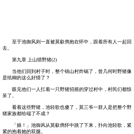
至于池御风则一直被莫叡儁抱在怀中，跟着所有人一起回
去。
第九章 上山猎野猪(2)
当他们回到村子时，整个锦山村炸锅了，曾几何时野猪像
是纸糊的这么好猎了？
眼见他们一人扛着一只野猪招摇的穿过村中，村民们都惊
呆了。
看着这些野猪，池轻歌也傻了，莫三爷一群人是把整个野
猪家族都给端了不成？
「娘！」池御风从莫叡儁怀中跳了下来，扑向池轻歌，紧
紧的抱着她的双腿。