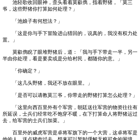
池轻歌收回眼神，歪头看着莫叡儁，指着野猪，「莫三
爷，这些野猪你打算如何处理？」
「池娘子有何想法？」
「这是你与手下冒险进山猎回的，说真的，我没有权力处
置。」
莫叡儁睨了眼堆野猪后，道：「我与手下带走一半，另一
半由你处理，看是要卖或是分给村民，都随你的意。」
「你确定？」
「这几头野猪，我还不放在眼里。」
「是否可以请教莫三爷，你带走的野猪打算怎么处理？」
「这里向西百里外有个军营，朝廷送往军营的物资往往有
所延误，士兵们经常吃不饱穿不暖，在下打算命人将野猪运过
去，给军营的士兵们加菜。」
百里外的威虎军营是卓将军旗下的一个大营，这卓将军是
他的人，送点猪肉过去，想来可以暂时缓解无粮可食的困境。