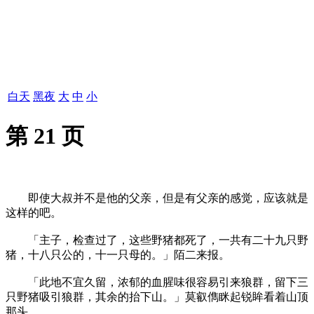
白天
黑夜
大
中
小
第 21 页
即使大叔并不是他的父亲，但是有父亲的感觉，应该就是
这样的吧。
「主子，检查过了，这些野猪都死了，一共有二十九只野
猪，十八只公的，十一只母的。」陌二来报。
「此地不宜久留，浓郁的血腥味很容易引来狼群，留下三
只野猪吸引狼群，其余的抬下山。」莫叡儁眯起锐眸看着山顶
那头。