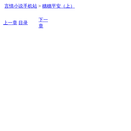
言情小说手机站
>
穗穗平安（上）
下一
上一章
目录
章