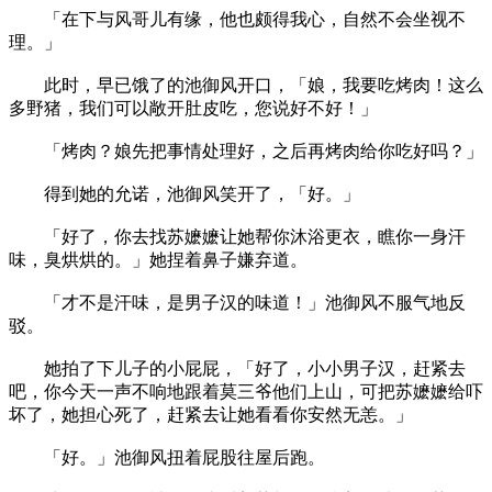
「在下与风哥儿有缘，他也颇得我心，自然不会坐视不
理。」
此时，早已饿了的池御风开口，「娘，我要吃烤肉！这么
多野猪，我们可以敞开肚皮吃，您说好不好！」
「烤肉？娘先把事情处理好，之后再烤肉给你吃好吗？」
得到她的允诺，池御风笑开了，「好。」
「好了，你去找苏嬷嬷让她帮你沐浴更衣，瞧你一身汗
味，臭烘烘的。」她捏着鼻子嫌弃道。
「才不是汗味，是男子汉的味道！」池御风不服气地反
驳。
她拍了下儿子的小屁屁，「好了，小小男子汉，赶紧去
吧，你今天一声不响地跟着莫三爷他们上山，可把苏嬷嬷给吓
坏了，她担心死了，赶紧去让她看看你安然无恙。」
「好。」池御风扭着屁股往屋后跑。