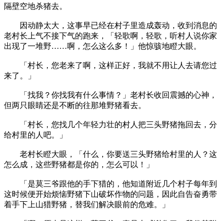
隔壁空地杀猪去。
因动静太大，这事早已经在村子里造成轰动，收到消息的
老村长上气不接下气的跑来，「轻歌啊，轻歌，听村人说你家
出现了一堆野……啊，怎么这么多！」他惊骇地瞪大眼。
「村长，您老来了啊，这样正好，我就不用让人去请您过
来了。」
「找我？你找我有什么事情？」老村长收回震撼的心神，
但两只眼睛还是不断的往那堆野猪看去。
「村长，您找几个年轻力壮的村人把三头野猪拖回去，分
给村里的人吧。」
老村长瞪大眼，「什么，你要送三头野猪给村里的人？这
怎么成，这些野猪都是你的，怎么可以！」
「是莫三爷跟他的手下猎的，他知道附近几个村子每年到
这时候便开始烦恼野猪下山破坏作物的问题，因此自告奋勇带
着手下上山猎野猪，替我们解决眼前的危难。」