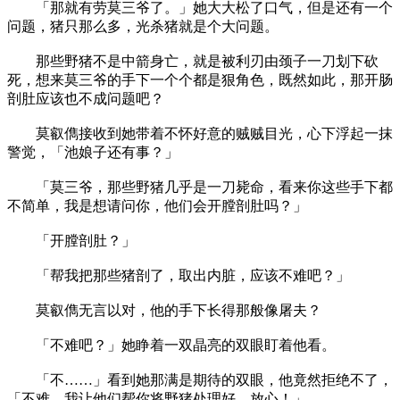
「那就有劳莫三爷了。」她大大松了口气，但是还有一个
问题，猪只那么多，光杀猪就是个大问题。
那些野猪不是中箭身亡，就是被利刃由颈子一刀划下砍
死，想来莫三爷的手下一个个都是狠角色，既然如此，那开肠
剖肚应该也不成问题吧？
莫叡儁接收到她带着不怀好意的贼贼目光，心下浮起一抹
警觉，「池娘子还有事？」
「莫三爷，那些野猪几乎是一刀毙命，看来你这些手下都
不简单，我是想请问你，他们会开膛剖肚吗？」
「开膛剖肚？」
「帮我把那些猪剖了，取出内脏，应该不难吧？」
莫叡儁无言以对，他的手下长得那般像屠夫？
「不难吧？」她睁着一双晶亮的双眼盯着他看。
「不……」看到她那满是期待的双眼，他竟然拒绝不了，
「不难，我让他们帮你将野猪处理好，放心！」