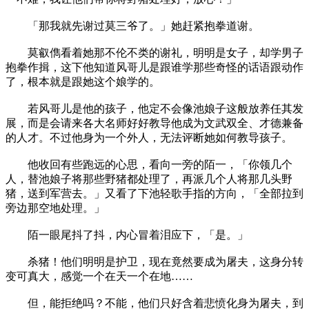
「那我就先谢过莫三爷了。」她赶紧抱拳道谢。
莫叡儁看着她那不伦不类的谢礼，明明是女子，却学男子
抱拳作揖，这下他知道风哥儿是跟谁学那些奇怪的话语跟动作
了，根本就是跟她这个娘学的。
若风哥儿是他的孩子，他定不会像池娘子这般放养任其发
展，而是会请来各大名师好好教导他成为文武双全、才德兼备
的人才。不过他身为一个外人，无法评断她如何教导孩子。
他收回有些跑远的心思，看向一旁的陌一，「你领几个
人，替池娘子将那些野猪都处理了，再派几个人将那几头野
猪，送到军营去。」又看了下池轻歌手指的方向，「全部拉到
旁边那空地处理。」
陌一眼尾抖了抖，内心冒着泪应下，「是。」
杀猪！他们明明是护卫，现在竟然要成为屠夫，这身分转
变可真大，感觉一个在天一个在地……
但，能拒绝吗？不能，他们只好含着悲愤化身为屠夫，到