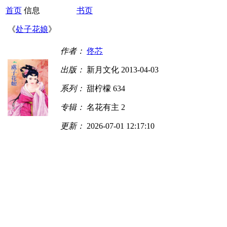
首页
信息
书页
《
处子花娘
》
作者：
佟芯
出版：
新月文化 2013-04-03
系列：
甜柠檬 634
专辑：
名花有主 2
更新：
2026-07-01 12:17:10