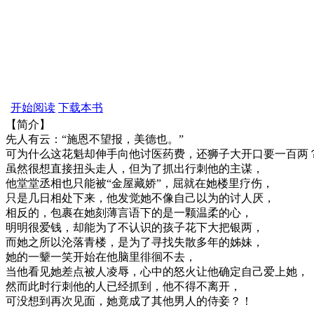
开始阅读
下载本书
【简介】
先人有云：“施恩不望报，美德也。”
可为什么这花魁却伸手向他讨医药费，还狮子大开口要一百两
虽然很想直接扭头走人，但为了抓出行刺他的主谋，
他堂堂丞相也只能被“金屋藏娇”，屈就在她楼里疗伤，
只是几日相处下来，他发觉她不像自己以为的讨人厌，
相反的，包裹在她刻薄言语下的是一颗温柔的心，
明明很爱钱，却能为了不认识的孩子花下大把银两，
而她之所以沦落青楼，是为了寻找失散多年的姊妹，
她的一颦一笑开始在他脑里徘徊不去，
当他看见她差点被人凌辱，心中的怒火让他确定自己爱上她，
然而此时行刺他的人已经抓到，他不得不离开，
可没想到再次见面，她竟成了其他男人的侍妾？！