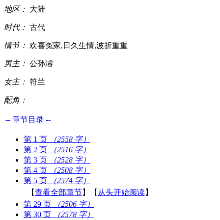
地区：
大陆
时代：
古代
情节：
欢喜冤家,日久生情,波折重重
男主：
公孙濬
女主：
符兰
配角：
-- 章节目录 --
第 1 页
（2558 字）
第 2 页
（2516 字）
第 3 页
（2528 字）
第 4 页
（2508 字）
第 5 页
（2574 字）
【
查看全部章节
】【
从头开始阅读
】
第 29 页
（2506 字）
第 30 页
（2578 字）