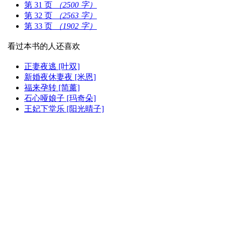
第 31 页
（2500 字）
第 32 页
（2563 字）
第 33 页
（1902 字）
看过本书的人还喜欢
正妻夜逃 [叶双]
新婚夜休妻夜 [米恩]
福来孕转 [简薰]
石心哑娘子 [玛奇朵]
王妃下堂乐 [阳光晴子]