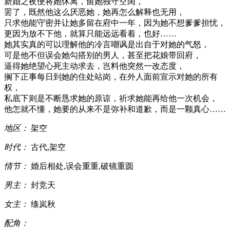
新婚之夜便将她休离，留她独守空闺，
罢了，既然他这么厌恶她，她再怎么解释也无用，
只求他能守密并让她多留在府中一年，因为她不想爹爹担忧，
更因为放不下他，就算只能远远看着，也好……
她其实真的可以理解他的冷言嘲讽是出自于对她的气怒，
可是他不但误会她勾搭别的男人，甚至把花娘带回府，
逼得她绝望心死主动求去，岂料他突然一改态度，
搁下正事每日到她的住处站岗，在外人面前宣示对她的所有
权，
私底下则是不断恳求她的原谅，祈求她能再给他一次机会，
他怎就不懂，她要的从来不是弥补和道歉，而是一颗真心……
地区：
架空
时代：
古代,架空
情节：
婚后相处,误会重重,破镜重圆
男主：
封竞天
女主：
绦岚秋
配角：