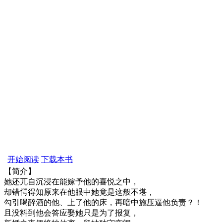
开始阅读
下载本书
【简介】
她还兀自沉浸在能嫁予他的喜悦之中，
却错愕得知原来在他眼中她竟是这般不堪，
勾引喝醉酒的他、上了他的床，再暗中施压逼他负责？！
且没料到他会答应娶她只是为了报复，