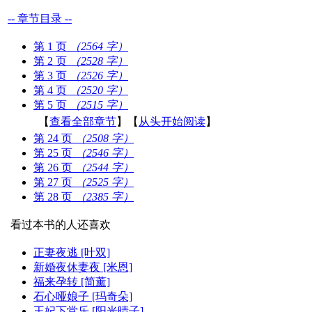
-- 章节目录 --
第 1 页
（2564 字）
第 2 页
（2528 字）
第 3 页
（2526 字）
第 4 页
（2520 字）
第 5 页
（2515 字）
【
查看全部章节
】【
从头开始阅读
】
第 24 页
（2508 字）
第 25 页
（2546 字）
第 26 页
（2544 字）
第 27 页
（2525 字）
第 28 页
（2385 字）
看过本书的人还喜欢
正妻夜逃 [叶双]
新婚夜休妻夜 [米恩]
福来孕转 [简薰]
石心哑娘子 [玛奇朵]
王妃下堂乐 [阳光晴子]