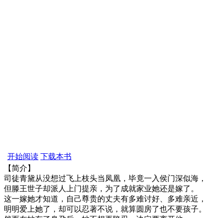
开始阅读
下载本书
【简介】
司徒青黛从没想过飞上枝头当凤凰，毕竟一入侯门深似海，
但滕王世子却派人上门提亲，为了成就家业她还是嫁了。
这一嫁她才知道，自己尊贵的丈夫有多难讨好、多难亲近，
明明爱上她了，却可以忍著不说，就算圆房了也不要孩子。