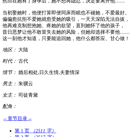
然而在她有了身孕后，她不想再隐忍，决定要离开他……
当初娶她时，他便打算即便同床而眠也不碰她，不爱最好。
偏偏愈抗拒不爱她就愈受她的吸引，一天天深陷无法自拔，
他再难克制想抱她、疼她的欲望，直到她怀了他的孩子，
昔日恶梦让他不敢冒失去她的风险，但她却选择不要他……
这一刻他才知道，只要能追回她，他什么都答应、甘心做！
地区：
大陆
时代：
古代
情节：
婚后相处,日久生情,夫妻情深
男主：
朱骥云
女主：
司徒青黛
配角：
-- 章节目录 --
第 1 页
（2511 字）