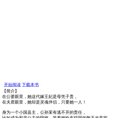
开始阅读
下载本书
【简介】
在公婆眼里，她这代嫁王妃是母凭子贵，
在夫君眼里，她却是灵魂伴侣，只要她一人！
身为一个小国县主，公孙茉有逃不开的责任，
比如成为和亲公主的陪嫁，等着嫁给东瑞国的敬王当妾室，