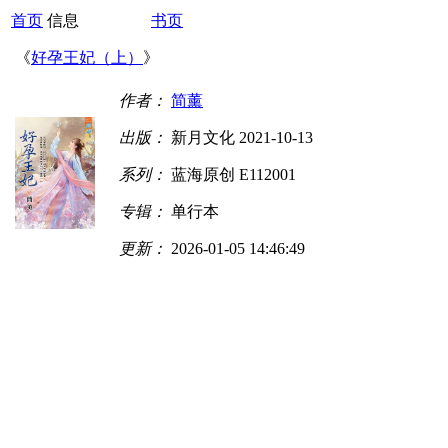
首页
信息
书页
《
好孕王妃（上）
》
作者：
简薰
出版：
新月文化 2021-10-13
系列：
蓝海原创 E112001
专辑：
单行本
更新：
2026-01-05 14:46:49