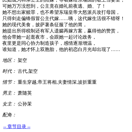
可她万万没想到，公主竟在婚礼前夜逃、婚、了！
她不想出家赎罪，也不希望东瑞皇帝大怒派兵攻打母国，
只得剑走偏锋假冒公主代嫁……咦，这代嫁生活很不错呀！
她的现代美食，披萨薯条征服了他的胃，
她提出所得税制还有军人遗孀再嫁方案，赢得他的赞赏，
他会带她一起逛夜市，会跟她一起讨论政务，
夜里更是同心协力制造孩子，感情逐渐增温，
谁知道，她才怀上双胞胎，他的初恋白月光却出现了……
地区：
架空
时代：
古代,架空
情节：
重生穿越,帝王将相,夫妻情深,波折重重
男主：
萧随英
女主：
公孙茉
配角：
-- 章节目录 --