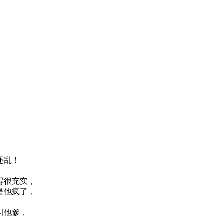
还乱！
得很充实，
是他疯了，
叫他爹，
，