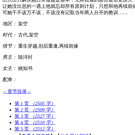
让她没出息的一遇上他就忘却所有原则计划，只想和他再续前
可她千不该万不该，不该没有记取当年两人分开的教训……
地区：
架空
时代：
古代,架空
情节：
重生穿越,别后重逢,再续前缘
男主：
陆浔封
女主：
姚知书
配角：
-- 章节目录 --
第 1 页
（2505 字）
第 2 页
（2509 字）
第 3 页
（2527 字）
第 4 页
（2510 字）
第 5 页
（2512 字）