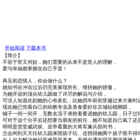
开始阅读
下载本书
【简介】
不容于世又何妨，她们需要的从来不是世人的理解，
爱与幸福都掌握在自己手里！
再见初恋情人，你会做什么？
姚知书在冲击过后仍完美展现所长、维持她的骄傲，
为她开设的顶尖幼儿园做了详尽的解说与介绍，
可没人知道此刻她的心有多乱，比她四年前初穿越过来大秦时
现在她已凭着自己的幼教专业及美食爱好在京城站稳脚跟，
铺子一间一间开，无数名流子弟抢着要进她的幼儿园，日子过
可对于这个分手后还想要当朋友的前任，她不知是自己疯了还
明明是堂堂威武侯、皇帝看重的大将军兼兵部尚书，
怎会闲到天天往幼儿园来陪孩子玩，还拐得她两个孩子恨不得
出人出力解决她日常难题是基本，无师自通的甜言蜜语更撩人