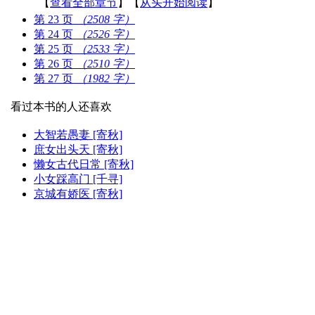
【
查看全部章节
】【
从头开始阅读
】
第 23 页
（2508 字）
第 24 页
（2526 字）
第 25 页
（2533 字）
第 26 页
（2510 字）
第 27 页
（1982 字）
看过本书的人还喜欢
大智若愚妻 [寄秋]
庶女出头天 [寄秋]
懒女古代日常 [寄秋]
小女踩高门 [千寻]
京城有娇医 [寄秋]