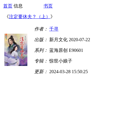
首页
信息
书页
《
注定要休夫？（上）
》
作者：
千寻
出版：
新月文化 2020-07-22
系列：
蓝海原创 E90601
专辑：
惊世小娘子
更新：
2024-03-28 15:50:25