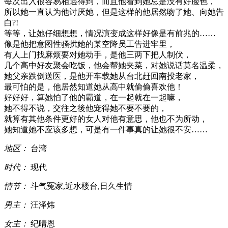
每次出入很容易相遇得到，而且他看到她总是没有好脸色，
所以她一直认为他讨厌她，但是这样的他居然吻了她、向她告
白?!
等等，让她仔细想想，情况演变成这样好像是有前兆的……
像是他把意图性骚扰她的某空降员工告进牢里，
有人上门找麻烦要对她动手，是他三两下把人制伏，
几个高中好友聚会吃饭，他会帮她夹菜，对她说话莫名温柔，
她父亲跌倒送医，是他开车载她从台北赶回南投老家，
最可怕的是，他居然知道她从高中就偷偷喜欢他！
好好好，算她怕了他的霸道，在一起就在一起嘛，
她不得不说，交往之後他宠得她不要不要的，
就算有其他条件更好的女人对他有意思，他也不为所动，
她知道她不应该多想，可是有一件事真的让她很不安……
地区：
台湾
时代：
现代
情节：
斗气冤家,近水楼台,日久生情
男主：
汪泽炜
女主：
纪晴恩