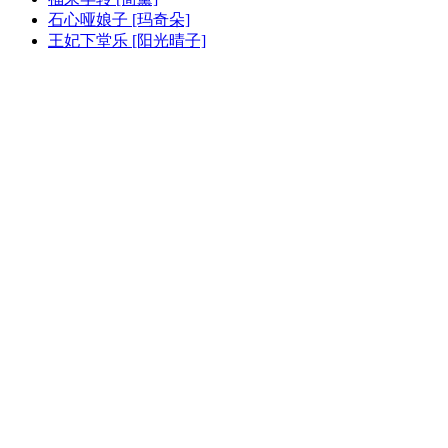
石心哑娘子 [玛奇朵]
王妃下堂乐 [阳光晴子]