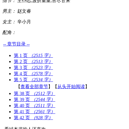
情节：
主仆恋,波折重重,苦尽甘来
男主：
赵文睿
女主：
辛小月
配角：
-- 章节目录 --
第 1 页
（2515 字）
第 2 页
（2513 字）
第 3 页
（2523 字）
第 4 页
（2578 字）
第 5 页
（2534 字）
【
查看全部章节
】【
从头开始阅读
】
第 38 页
（2512 字）
第 39 页
（2544 字）
第 40 页
（2511 字）
第 41 页
（2561 字）
第 42 页
（928 字）