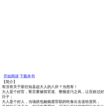
开始阅读
下载本书
【简介】
有没有关于新任知县赵大人的八卦？当然有！
大人是个好官，誓言要修筑官道、整顿贪污之风，让百姓过好
日子；
大人是个好人，当场抓包她偷渡官邸的吃食出去送给贫民，