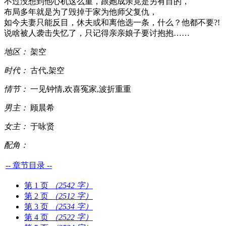
不过没想到他心机这么重，跟她成亲竟是另有目的，
布局多年就是为了毁掉于家为他师父复仇，
如今夫妻只能反目，休夫或和离他选一条，什么？他都不要?!
说啥被人袭击失忆了，只记得亲亲娘子要讨抱抱……
地区：
架空
时代：
古代,架空
情节：
一见钟情,欢喜冤家,波折重重
男主：
顾晨希
女主：
于咏贤
配角：
-- 章节目录 --
第 1 页
（2542 字）
第 2 页
（2512 字）
第 3 页
（2534 字）
第 4 页
（2522 字）