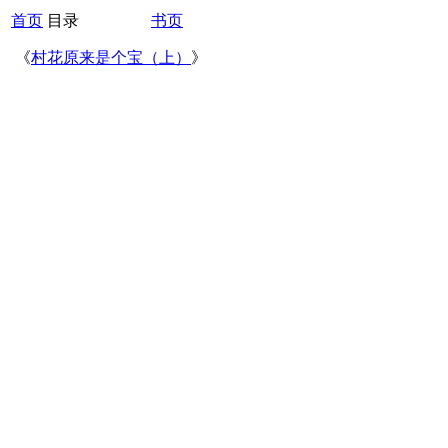
首页
目录
书页
《
村花原来是个宝（上）
》