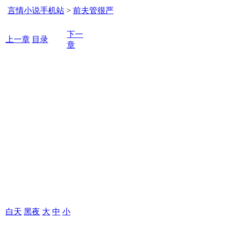
言情小说手机站
>
前夫管很严
下一
上一章
目录
章
白天
黑夜
大
中
小