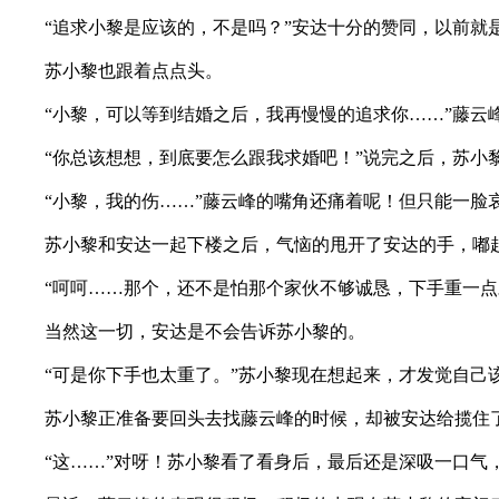
“追求小黎是应该的，不是吗？”安达十分的赞同，以前就
苏小黎也跟着点点头。
“小黎，可以等到结婚之后，我再慢慢的追求你……”藤云峰
“你总该想想，到底要怎么跟我求婚吧！”说完之后，苏小黎
“小黎，我的伤……”藤云峰的嘴角还痛着呢！但只能一脸
苏小黎和安达一起下楼之后，气恼的甩开了安达的手，嘟起小
“呵呵……那个，还不是怕那个家伙不够诚恳，下手重一点才
当然这一切，安达是不会告诉苏小黎的。
“可是你下手也太重了。”苏小黎现在想起来，才发觉自己
苏小黎正准备要回头去找藤云峰的时候，却被安达给揽住了，
“这……”对呀！苏小黎看了看身后，最后还是深吸一口气，