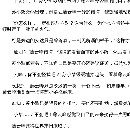
“不要打了！”苏小黎激动的来到了藤云峰办公室的门口，秘
苏小黎突然出现，倒是让藤云峰十分的错愕，他缓缓地站起来
“你怎么样，一定很疼对不对？你为什么，为什么不肯还手呢
顿时冒了一肚子的火气。
可是旁边的安达只是耸耸肩，一副无所谓的样子，“这样才可
“证明？”藤云峰错愕，愣愣的看着面前的苏小黎，然后看
苏小黎低着头，不知道自己是要开心还是该痛苦，虽然知道
“云峰，你不会怪我吧？”苏小黎缓缓地抬起头，看着藤云
没想到，藤云峰只是淡淡的一笑，开心不已，“如果能早点证
藤云峰准备要一把将苏小黎抱起来。
谁知，苏小黎只是轻轻的推推他，要他不要乱动，然后她嘟起
“小黎……”不会吧！藤云峰感觉到自己的未来变得一片黑暗
藤云峰觉得世界末日来临了。