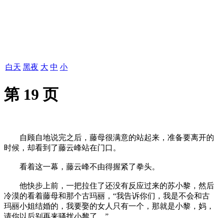
白天
黑夜
大
中
小
第 19 页
自顾自地说完之后，藤母很满意的站起来，准备要离开的
时候，却看到了藤云峰站在门口。
看着这一幕，藤云峰不由得握紧了拳头。
他快步上前，一把拉住了还没有反应过来的苏小黎，然后
冷漠的看着藤母和那个古玛丽，“我告诉你们，我是不会和古
玛丽小姐结婚的，我要娶的女人只有一个，那就是小黎，妈，
请你以后别再来骚扰小黎了。”