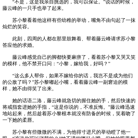
“不是，这是我亲自挑选的，我可以保证。”说话的时候，
藤云峰的一只手也举了起来。
苏小黎看着他这样有些幼稚的举动，嘴角不由勾起了一抹
灿烂的笑容。
此刻，四周的人都在那里鼓舞着、帮着藤云峰请求苏小黎
答应他的求婚。
藤云峰感觉自己的脚都快要麻痹了，看着苏小黎又哭又笑
的模样，他不禁开口问：“小黎，嫁给我，好吗？”
“这么多人帮你，如果不嫁给你的话，我岂不是成为他们
的公敌了吗？”苏小黎嘟起小嘴，看着藤云峰一副窘迫的模
样，她不由得笑了出来。
她的话语二洛，藤云峰就急切的握住她的手，然后快速的
将戒指套进她的手指，“这是你说的，不准反悔。”藤云峰迅速
地站起来，然后趁着苏小黎根本就没有防备的时候，笑着吻了
一下她的柔唇。
苏小黎有些微微的不满，为他得寸进尺的举动瞪了他一