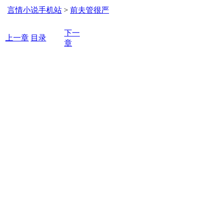
言情小说手机站
>
前夫管很严
下一
上一章
目录
章