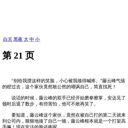
白天
黑夜
大
中
小
第 21 页
“别给我摆这样的笑脸，小心被我揍得喊疼。”藤云峰气恼
的瞪过去，这个家伙竟然敢公然的嘲讽自己，简直找死！
说话的时候，藤云峰的双手已经开始磨拳擦掌，安达见了
顿时后退了数步，有些害怕，他可不敢再笑了。
要知道，藤云峰这个家伙，竟然在被自己打的第二天就来
到公司内，狠狠地揍了自己一顿，藤云峰根本就是一个打架高
手嘛！现在安达的脸还疼呢。