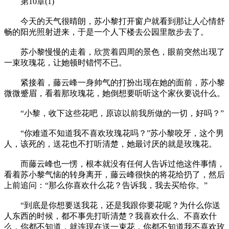
第10章(1)
今天的天气很晴朗，苏小黎打开窗户就看到那让人心情舒
畅的阳光照射进来，于是一个人下楼去公园里散步去了。
苏小黎慢慢的走着，欣赏着四周的景色，眼前突然出现了
一束玫瑰花，让她顿时错愕不已。
紧接着，藤云峰一身帅气的打扮出现在她的面前，苏小黎
微微蹙眉，看着那玫瑰花，她倒想要听听这个家伙要说什么。
“小黎，收下这些花吧，原谅以前我所做的一切，好吗？”
“你难道不知道我不喜欢玫瑰花吗？”苏小黎咬牙，这个男
人，该死的，送花也不打听清楚，她最讨厌的就是玫瑰花。
而藤云峰也一愣，根本就没有任何人告诉过他这件事情，
看着苏小黎气恼的转身离开，藤云峰很快的将花给扔了，然后
上前追问：“那么你喜欢什么花？告诉我，我去买给你。”
“到底是你想要送我花，还是我跟你要花呢？为什么你送
人东西的时候，都不事先打听清楚？我喜欢什么、不喜欢什
么，你都不知道，就连现在送一束花，你都不知道我不喜欢玫