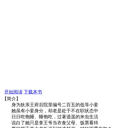
开始阅读
下载本书
【简介】
身为狄亲王府后院里编号二百五的低等小妾
她虽有小妾身分，却老是处于不在职状态中
日日吃饱睡、睡饱吃，过著逍遥的米虫生活
说白了她只是拿王爷当衣食父母、饭票看待