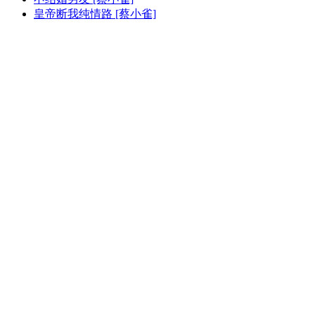
皇帝断我纯情路 [蔡小雀]