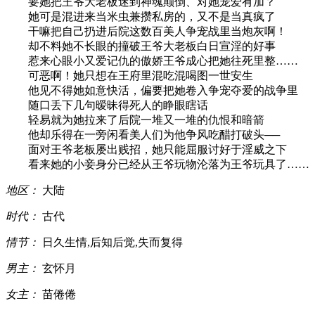
要她把王爷大老板迷到神魂颠倒、对她宠爱有加？
她可是混进来当米虫兼攒私房的，又不是当真疯了
干嘛把自己扔进后院这数百美人争宠战里当炮灰啊！
却不料她不长眼的撞破王爷大老板白日宣淫的好事
惹来心眼小又爱记仇的傲娇王爷成心把她往死里整……
可恶啊！她只想在王府里混吃混喝图一世安生
他见不得她如意快活，偏要把她卷入争宠夺爱的战争里
随口丢下几句暧昧得死人的睁眼瞎话
轻易就为她拉来了后院一堆又一堆的仇恨和暗箭
他却乐得在一旁闲看美人们为他争风吃醋打破头──
面对王爷老板屡出贱招，她只能屈服讨好于淫威之下
看来她的小妾身分已经从王爷玩物沦落为王爷玩具了……
地区：
大陆
时代：
古代
情节：
日久生情,后知后觉,失而复得
男主：
玄怀月
女主：
苗倦倦