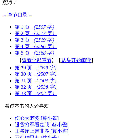
配角：
-- 章节目录 --
第 1 页
（2507 字）
第 2 页
（2517 字）
第 3 页
（2519 字）
第 4 页
（2586 字）
第 5 页
（2568 字）
【
查看全部章节
】【
从头开始阅读
】
第 29 页
（2540 字）
第 30 页
（2507 字）
第 31 页
（2504 字）
第 32 页
（2538 字）
第 33 页
（302 字）
看过本书的人还喜欢
伤心大老婆 [蔡小雀]
退货将军看走眼 [蔡小雀]
王爷床上是非多 [蔡小雀]
不结婚男友 [蔡小雀]