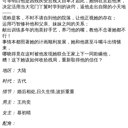
可等明白他是因残疾受忽视又自卑才如此，她倒在意起他来，
决定活用当大宅门丫鬟时学到的诀窍，逼他走出自限的小天地
——
谎称是客，不时不请自到他的院落，让他正视她的存在；
运用巧智修补他和父亲、妹妹之间的关系；
献出训练多年的泡茶好手艺，养刁他的嘴，教他不念著她都不
行！
事情本都照著她的计画顺利发展，她和他甚至斗嘴斗出情愫
来，
哪晓得竟在这时被他发现她联合王家上下一同欺瞒他，
糟！这下她该如何收拾残局，重新取得他的信任？
地区：
大陆
时代：
古代
情节：
婚后相处,日久生情,波折重重
男主：
王尚奕
女主：
慕初晴
配角：