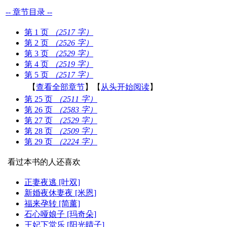
-- 章节目录 --
第 1 页
（2517 字）
第 2 页
（2526 字）
第 3 页
（2529 字）
第 4 页
（2519 字）
第 5 页
（2517 字）
【
查看全部章节
】【
从头开始阅读
】
第 25 页
（2511 字）
第 26 页
（2583 字）
第 27 页
（2529 字）
第 28 页
（2509 字）
第 29 页
（2224 字）
看过本书的人还喜欢
正妻夜逃 [叶双]
新婚夜休妻夜 [米恩]
福来孕转 [简薰]
石心哑娘子 [玛奇朵]
王妃下堂乐 [阳光晴子]