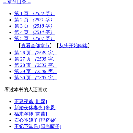
-- 章节目录 --
第 1 页
（2522 字）
第 2 页
（2531 字）
第 3 页
（2518 字）
第 4 页
（2514 字）
第 5 页
（2567 字）
【
查看全部章节
】【
从头开始阅读
】
第 26 页
（2549 字）
第 27 页
（2535 字）
第 28 页
（2533 字）
第 29 页
（2508 字）
第 30 页
（1303 字）
看过本书的人还喜欢
正妻夜逃 [叶双]
新婚夜休妻夜 [米恩]
福来孕转 [简薰]
石心哑娘子 [玛奇朵]
王妃下堂乐 [阳光晴子]