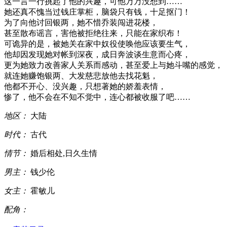
这一言一行挑起了他的兴趣，可他万万没想到……
她还真不愧当过钱庄掌柜，脑袋只有钱，十足抠门！
为了向他讨回银两，她不惜乔装闯进花楼，
甚至散布谣言，害他被拒绝往来，只能在家织布！
可诡异的是，被她关在家中奴役使唤他应该要生气，
他却因发现她对帐到深夜，成日奔波谈生意而心疼，
更为她致力改善家人关系而感动，甚至爱上与她斗嘴的感觉，
就连她赚饱银两、大发慈悲放他去找花魁，
他都不开心、没兴趣，只想著她的娇羞表情，
惨了，他不会在不知不觉中，连心都被收服了吧……
地区：
大陆
时代：
古代
情节：
婚后相处,日久生情
男主：
钱少伦
女主：
霍敏儿
配角：