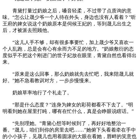
青黛打量过奶娘之后，嗓音轻柔，不过带了点质询的意
味。“怎么让晟少爷一个人待在外头，身边也没有人看着？”听
王府的婢女说这个奶娘原本是伺候王妃的，等到晟儿出生之
后，才被派去照顾他。
“这儿人手不够，却有很多事要忙，加上晟少爷又喜欢一
个人乱跑，总是会有心有余而力不足的地方。”奶娘敷衍的态
度似乎不把这个刚进门的世子妃放在眼里，青黛自然也看得出
来。
“原来是这么回事，那么奶娘就先去忙吧，我来陪晟儿就
好。”她不急着教训对方，一步步慢慢来。
奶娘草率地行了个礼走了。
“那是什么态度？”连身为婢女的彩荷都看不下去了。“明
明看到她在屋里打盹，哪有在忙什么，真是会睁眼说瞎话。”
“先别理她。”青黛心想等时候到了，再好好地整治一
番。“晟儿，咱们到你的房里去吧……”她俯下头看着牵在手中
的小小孩子，见晟儿也用着圆滚的大眼在看她，唇畔的笑意也