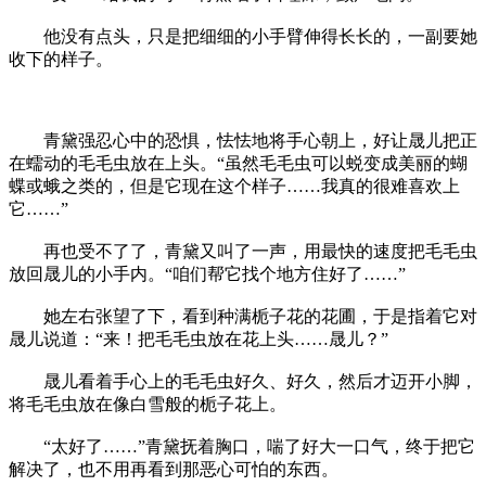
他没有点头，只是把细细的小手臂伸得长长的，一副要她
收下的样子。
青黛强忍心中的恐惧，怯怯地将手心朝上，好让晟儿把正
在蠕动的毛毛虫放在上头。“虽然毛毛虫可以蜕变成美丽的蝴
蝶或蛾之类的，但是它现在这个样子……我真的很难喜欢上
它……”
再也受不了了，青黛又叫了一声，用最快的速度把毛毛虫
放回晟儿的小手内。“咱们帮它找个地方住好了……”
她左右张望了下，看到种满栀子花的花圃，于是指着它对
晟儿说道：“来！把毛毛虫放在花上头……晟儿？”
晟儿看着手心上的毛毛虫好久、好久，然后才迈开小脚，
将毛毛虫放在像白雪般的栀子花上。
“太好了……”青黛抚着胸口，喘了好大一口气，终于把它
解决了，也不用再看到那恶心可怕的东西。