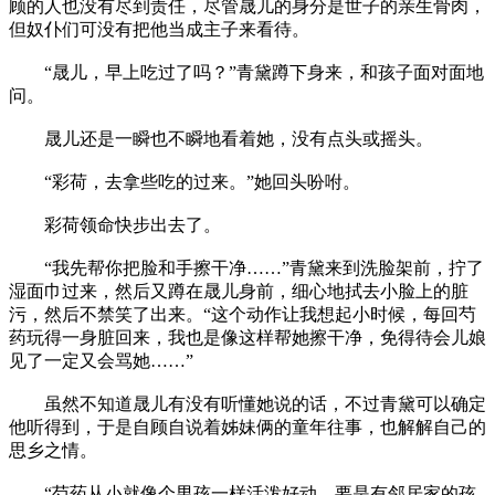
顾的人也没有尽到责任，尽管晟儿的身分是世子的亲生骨肉，
但奴仆们可没有把他当成主子来看待。
“晟儿，早上吃过了吗？”青黛蹲下身来，和孩子面对面地
问。
晟儿还是一瞬也不瞬地看着她，没有点头或摇头。
“彩荷，去拿些吃的过来。”她回头吩咐。
彩荷领命快步出去了。
“我先帮你把脸和手擦干净……”青黛来到洗脸架前，拧了
湿面巾过来，然后又蹲在晟儿身前，细心地拭去小脸上的脏
污，然后不禁笑了出来。“这个动作让我想起小时候，每回芍
药玩得一身脏回来，我也是像这样帮她擦干净，免得待会儿娘
见了一定又会骂她……”
虽然不知道晟儿有没有听懂她说的话，不过青黛可以确定
他听得到，于是自顾自说着姊妹俩的童年往事，也解解自己的
思乡之情。
“芍药从小就像个男孩一样活泼好动，要是有邻居家的孩