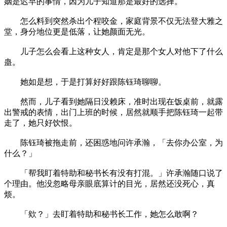
姻是迟早的事情，因为儿子知道那是最好的选择。
怎么料到突然杀出个程咬金，家庭背景不仅无法登大雅之
堂，身分地位更是低落，让她颜面无光。
儿子怎么会看上这种女人，肯定是那个女人对他下了什么
蛊。
她如是想，于是打算好好跟陈钰琦聊聊。
然而，儿子看到她隔日没赖床，准时出现在饭桌前，就露
出警戒的表情，出门上班的时候，居然就顺手把陈钰琦一起带
走了，她只好饮恨。
陈钰琦被拖走前，还困惑地问许承瀚，「去你办公室，为
什么？」
「帮我盯着特助和秘书长有没有打混。」许承瀚随口说了
个理由。他没忽略母亲眼底算计的目光，居然还没死心，真
烦。
「欸？」去盯着特助和秘书长工作，她怎么敢啊？