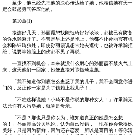
至少，他已经先把他的决心传达给了她，他相信她有天一
定会鼓起勇气答应他的。
第10章(1)
接连好几天，孙丽霞想找陈钰琦好好谈谈，都被已有防备
的许承瀚避开了。不管是早上还是晚上，他都不让孙丽霞有机
会和陈钰琦独处，即使孙丽霞说想带她去逛街，也被许承瀚拒
绝，说要等她脸上的伤都不见了再说。
一直找不到机会，本来就没什么耐心的孙丽霞不禁火气上
来，这天他们一回家，她便直接对陈钰琦发飙。
「我不知道你到底怎么蛊惑了我的儿子，我不会同意你进
门的，反正你一定是为了钱赖上我儿子！」
「不准这样说她！小琦不是你说的那种女人！」许承瀚无
法允许有人污辱她，就算是母亲。
「不是？那也只是你以为，谁知道真正的她是怎么想
的！」孙丽霞高分贝地说，认为自己没错，「现在你会觉得她
美好，只是因为新鲜，因为还在恋爱，所以是盲目的！等你清