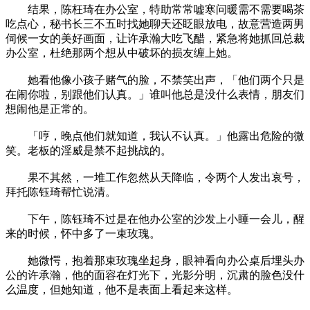
结果，陈枉琦在办公室，特助常常嘘寒问暖需不需要喝茶
吃点心，秘书长三不五时找她聊天还眨眼放电，故意营造两男
伺候一女的美好画面，让许承瀚大吃飞醋，紧急将她抓回总裁
办公室，杜绝那两个想从中破坏的损友缠上她。
她看他像小孩子赌气的脸，不禁笑出声，「他们两个只是
在闹你啦，别跟他们认真。」谁叫他总是没什么表情，朋友们
想闹他是正常的。
「哼，晚点他们就知道，我认不认真。」他露出危险的微
笑。老板的淫威是禁不起挑战的。
果不其然，一堆工作忽然从天降临，令两个人发出哀号，
拜托陈钰琦帮忙说清。
下午，陈钰琦不过是在他办公室的沙发上小睡一会儿，醒
来的时候，怀中多了一束玫瑰。
她微愕，抱着那束玫瑰坐起身，眼神看向办公桌后埋头办
公的许承瀚，他的面容在灯光下，光影分明，沉肃的脸色没什
么温度，但她知道，他不是表面上看起来这样。