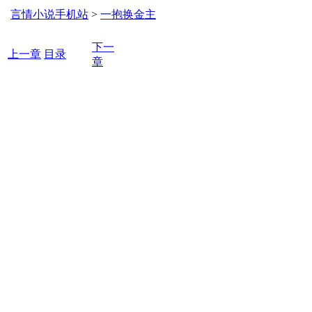
言情小说手机站
>
一抱换金主
下一
上一章
目录
章