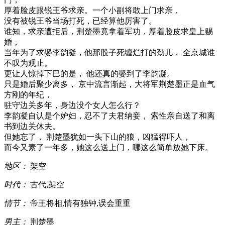
厚着脸皮跟锐王爷求亲。一个小副将敢上门求亲，
没有被锐王爷当场打死，已经算他厉害了。
谁知，求亲遭拒后，荆楚墨竟拿着军功，厚着脸皮求皇上赐
婚，
当年为了求娶李韵凝，他那股子死缠烂打的劲儿， 全京城谁
不叹为观止。
更让人惊掉下巴的是， 他还真的娶到了李韵凝。
只是婚后聚少离多， 京中流言渐起，大将军荆楚墨正是血气
方刚的年纪，
驻守边关多年，身边没个女人怎么行？
李韵凝自认是个妒妇，忍不了夫君纳妾， 索性亲自送了和离
书到边关休夫。
但她忘了， 荆楚墨犹如一头下山的狼，凶猛得吓人，
而今又素了一年多，她这么送上门，哪这么简单放她下床。
地区：
架空
时代：
古代,架空
情节：
帝王将相,情有独钟,误会重重
男主：
荆楚墨