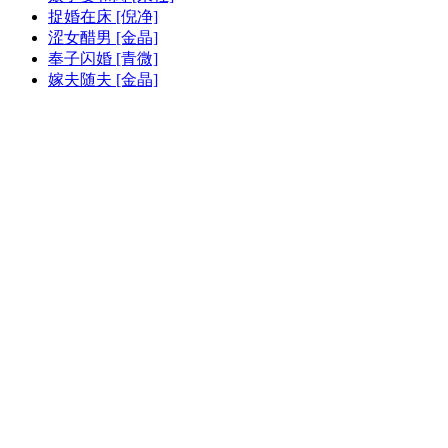
捉婚在床 [倪净]
涩女醋男 [金晶]
奉子闪婚 [青微]
嫁夫随夫 [金晶]