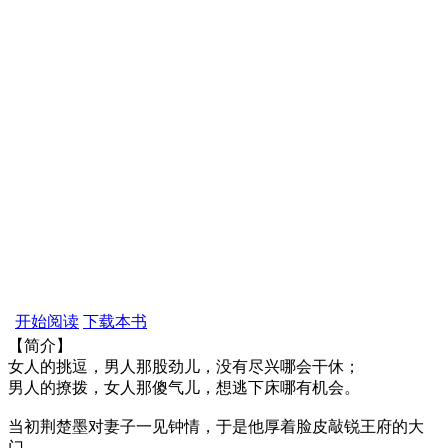
开始阅读
下载本书
【简介】
女人的挑逗，男人那股劲儿，没有尽兴哪会干休；
男人的撩拨，女人那傻气儿，想逃下床哪有机会。
当初荆楚墨对妻子一见钟情，于是他厚着脸皮敲锐王府的大
门，