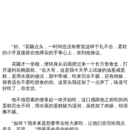
“好。”花颖点头，一时间也没有察觉这样于礼不合，柔软
的小手直接搭在他厚实的手掌心上，坐到他身边。
花颖才一坐稳，便转身从后面捞过来一个长方形食盒，打
开递到岳旸面前。“岳大哥，这是我今天早上试做的油葱咸蛋
糕，是用水蒸的做法，甜中带咸，吃来完全不腻，还有肉燥，
很香适合不爱吃甜食的你。这里头我还加了一点笋丁，味道可
好吃了，你尝尝。”
他不假思索的便拿起一块开始吃，这口感跟他之前吃的鸡
蛋糕完全不同，用水蒸的蛋糕较为湿润，虽然加了肉燥，却清
爽不腻。
“如何？我本来是想要带去给大家吃，让他们尝完给我点
意见，可是……”我最乎的是你的想法。