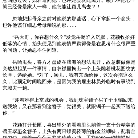
意回想过去，如若逼问她，也许她会就此离开。颖儿在他心里
就已经像是家人一样，他怎能让颖儿离去？！
忽地想起母亲之前对他说的那些话，心下窜起一个念头，
也许他该仔细思考母亲说的那……
“岳大哥，你在想什么？”发觉岳旸陷入沉默，花颖收拾好
低落的心情，抬头便见到他表情严肃得像是在思考什么很严重
的问题，让她忍不住问道。
岳旸甩头，将方才盘旋在脑海的想法甩开，故意装做像是
突然想起某一件事情，自衣襟里掏出一个上头雕着桃花图纹的
长匣，递给她。“对了，颖儿，我有东西给你，这次会拖这么
久，比预定时间晚回来，是因为我的雇主林员外临时有事绕到
京城去一趟。
“趁着难得上京城的机会，我到珠宝铺子买了个玉镯回来
送我娘，又在那看到这簪子，觉很美，就跟镯子一起买下送给
你。”
花颖打开长匣，喜出望外的看着里头躺着一支十分精美的
镶玉翠鎏金簪子，上头有两只蝶翼轻薄的掐金丝蝴蝶，配着金
丝勾边、镶着一朵朵五彩的琉璃小花，手指轻轻一碰蝴蝶触