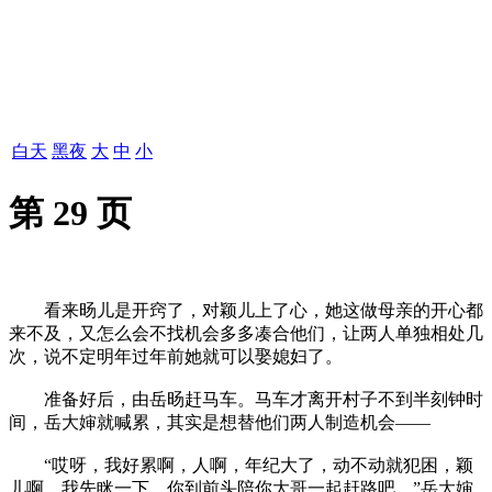
白天
黑夜
大
中
小
第 29 页
看来旸儿是开窍了，对颖儿上了心，她这做母亲的开心都
来不及，又怎么会不找机会多多凑合他们，让两人单独相处几
次，说不定明年过年前她就可以娶媳妇了。
准备好后，由岳旸赶马车。马车才离开村子不到半刻钟时
间，岳大婶就喊累，其实是想替他们两人制造机会——
“哎呀，我好累啊，人啊，年纪大了，动不动就犯困，颖
儿啊，我先眯一下，你到前头陪你大哥一起赶路吧。”岳大婶