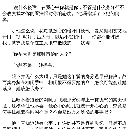
“说什么傻话，在我心中你就是你，不管是什么身分都不
会改变我对你的看法跟对你的态度。”他屈指弹了下她的俏
鼻。
听他这么说，花颖就放心的暗吁口长气，复又期期艾艾地
开口，“那就好，岳大哥，以后不管如何……你都不能讨厌
我，就算我是个在主人眼中低贱的……奴婢……”
“你岳大哥是那种市侩的人？”
“当然不是。”她摇头。
眼下并无什么大碍，只是她这丫鬟的身分迟早得解决，然
而卖身契在柳氏手中，柳氏恨不得要她的命，怎么可能会让她
赎身，她该怎么办？
岳旸不着痕迹的斜睐了眼她那突然浮上一抹忧愁的柔美侧
脸，这模样让他不喜，他心中的颖儿就该开开心心的，究竟是
何事让她变得闷闷不乐？不会是她方才所指的那事吧？
他一直知道她有心事，也许她并不是真的失忆，只是不愿