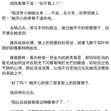
他指着簪子道：“你不簪上？”
“我没带小铜镜出来……不如，岳大哥，你帮我簪上
吧！”她开心的将簪子递给他。
岳旸点头，将马车停到路边，接过她手中的双蝶簪子，抬
手簪在她发间。
微风徐徐吹拂，簪上的双蝶轻轻晃动，就像飞舞于花叶间
隙的彩蝶般栩栩如生。
微敛眼眸，看向映着一层金光的娇美脸蛋，那轻轻眨动的
睫毛就如同这对在阳光下闪耀着绚烂光芒的蝶翅，轻轻掠过他
平静的心湖，撩起淡淡涟漪，让他不自觉地沉伦在她清淡雅致
的美丽之中。
“好了吗？”她开心的摸了摸发髻上的双蝶簪子。
他回神后点头。
“我以后就都簪着这蝴蝶簪子了。”