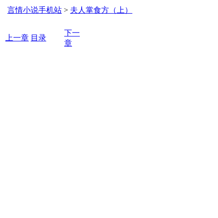
言情小说手机站
>
夫人掌食方（上）
下一
上一章
目录
章