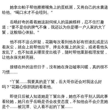
她拿出帕子帮他擦擦嘴角上的蛋糕屑，又将自己的水囊递
给他。“喝口水才不会噎到。”
岳旸好奇的看着她这副伺候人的温婉模样，忍不住打趣
道：“要不是你的脾气不像，我还以为你是哪一户人家的大丫
鬟，这般细心体贴。”
他不得不这么怀疑，花颖每次看到他衣衫有些凌乱或是沾
着灰尘，就会上前帮他拉平、掸去衣服上的灰尘，或者看他头
发乱了，也不知道从哪里变出梳子，随时帮他重新梳理发髻，
让他永保光鲜亮丽。
接镖在外的这些日子，没有她在身边嘘寒问暖，真的很不
习惯……
“丫鬟……我要真的是丫鬟，岳大哥你还会对我这么好
吗？”花颖心惊胆跳的看着他。
即使日后被人知道她是丫鬟出身，她也不在乎别人因此事
看轻她，她只在乎岳旸是否会改变态度，不知他会不会介意她
是个……被沉潭、让人看不起的丫鬟……