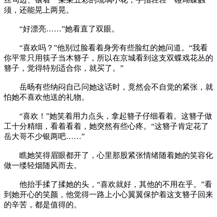
须，还能晃上两晃。
“好漂亮……”她看直了双眼。
“喜欢吗？”他别过脸看着身旁有些脸红的她问道。“我看
你平常只用筷子当木簪子，所以在京城看到这支双蝶戏花丛的
簪子，觉得特别适合你，就买了。”
岳旸有些纳闷自己问她这话时，竟然会不自觉的紧张，就
怕她不喜欢他送的礼物。
“喜欢！”她笑着用力点头，拿起簪子仔细看着。这簪子做
工十分精细，看着看着，她突然有些心疼。“这簪子肯定花了
岳大哥不少银两吧……”
瞧她笑得眉眼都开了，心里那股紧张情绪随着她的笑容化
做一缕轻烟随风而去。
他抬手揉了揉她的头，“喜欢就好，其他的不用在乎。”看
到她开心的笑颜，他觉得一路上小心翼翼保护着这支簪子回来
的辛苦，都是值得的。