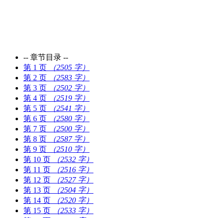
-- 章节目录 --
第 1 页
（2505 字）
第 2 页
（2583 字）
第 3 页
（2502 字）
第 4 页
（2519 字）
第 5 页
（2541 字）
第 6 页
（2580 字）
第 7 页
（2500 字）
第 8 页
（2587 字）
第 9 页
（2510 字）
第 10 页
（2532 字）
第 11 页
（2516 字）
第 12 页
（2527 字）
第 13 页
（2504 字）
第 14 页
（2520 字）
第 15 页
（2533 字）