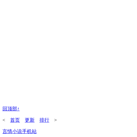
回顶部↑
<
首页
更新
排行
>
言情小说手机站