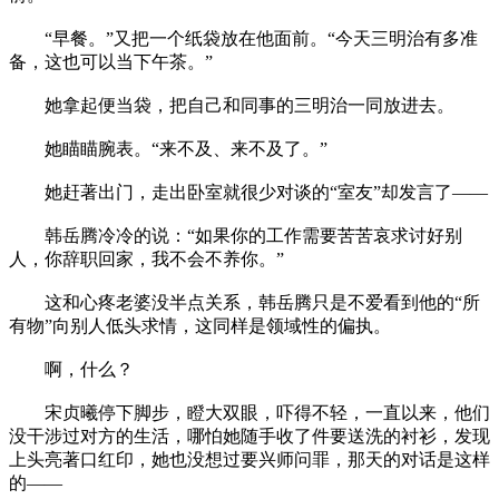
“早餐。”又把一个纸袋放在他面前。“今天三明治有多准
备，这也可以当下午茶。”
她拿起便当袋，把自己和同事的三明治一同放进去。
她瞄瞄腕表。“来不及、来不及了。”
她赶著出门，走出卧室就很少对谈的“室友”却发言了——
韩岳腾冷冷的说：“如果你的工作需要苦苦哀求讨好别
人，你辞职回家，我不会不养你。”
这和心疼老婆没半点关系，韩岳腾只是不爱看到他的“所
有物”向别人低头求情，这同样是领域性的偏执。
啊，什么？
宋贞曦停下脚步，瞪大双眼，吓得不轻，一直以来，他们
没干涉过对方的生活，哪怕她随手收了件要送洗的衬衫，发现
上头亮著口红印，她也没想过要兴师问罪，那天的对话是这样
的——