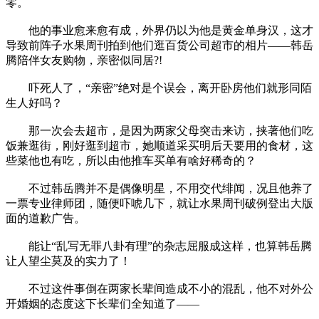
零。
他的事业愈来愈有成，外界仍以为他是黄金单身汉，这才
导致前阵子水果周刊拍到他们逛百货公司超市的相片——韩岳
腾陪伴女友购物，亲密似同居?!
吓死人了，“亲密”绝对是个误会，离开卧房他们就形同陌
生人好吗？
那一次会去超市，是因为两家父母突击来访，挟著他们吃
饭兼逛街，刚好逛到超市，她顺道采买明后天要用的食材，这
些菜他也有吃，所以由他推车买单有啥好稀奇的？
不过韩岳腾并不是偶像明星，不用交代绯闻，况且他养了
一票专业律师团，随便吓唬几下，就让水果周刊破例登出大版
面的道歉广告。
能让“乱写无罪八卦有理”的杂志屈服成这样，也算韩岳腾
让人望尘莫及的实力了！
不过这件事倒在两家长辈间造成不小的混乱，他不对外公
开婚姻的态度这下长辈们全知道了——