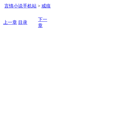
言情小说手机站
>
戒痕
下一
上一章
目录
章