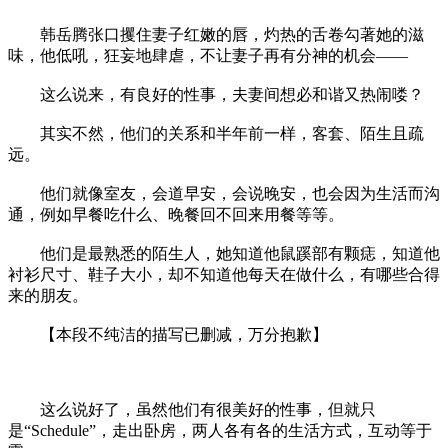
韩岳腾张口攫住妻子红嫩的唇，灼热的舌卷勾著她的滋
味，他低吼，狂妄地肆虐，不让妻子再有分神的机会——
这么说来，有良好的性事，夫妻间想必和谐又热闹喽？
其实不然，他们的关系和半年前一样，客套、陌生且疏
远。
他们就像室友，会道早安，会说晚安，也会因为生活而沟
通，例如早餐吃什么、晚餐回不回来用餐等等。
他们是最熟悉的陌生人，她知道他鼠蹊部有颗痣，知道他
衬衫尺寸、鞋子大小，却不知道他每天在做什么，有哪些合得
来的朋友。
【本段不纯洁的描写已删减，万分抱歉】
这么说好了，虽然他们有很美好的性事，但就只
是“Schedule”，走出卧房，两人各有各的生活方式，互动等于