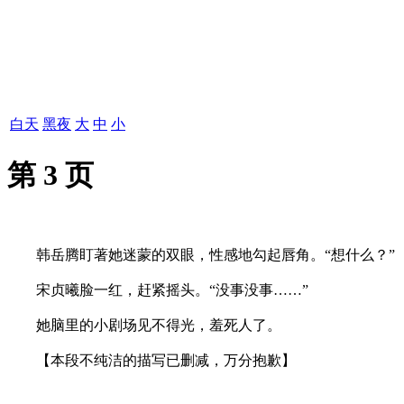
白天
黑夜
大
中
小
第 3 页
韩岳腾盯著她迷蒙的双眼，性感地勾起唇角。“想什么？”
宋贞曦脸一红，赶紧摇头。“没事没事……”
她脑里的小剧场见不得光，羞死人了。
【本段不纯洁的描写已删减，万分抱歉】