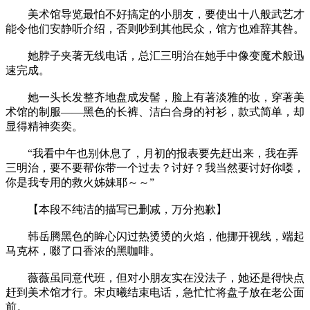
美术馆导览最怕不好搞定的小朋友，要使出十八般武艺才
能令他们安静听介绍，否则吵到其他民众，馆方也难辞其咎。
她脖子夹著无线电话，总汇三明治在她手中像变魔术般迅
速完成。
她一头长发整齐地盘成发髻，脸上有著淡雅的妆，穿著美
术馆的制服——黑色的长裤、洁白合身的衬衫，款式简单，却
显得精神奕奕。
“我看中午也别休息了，月初的报表要先赶出来，我在弄
三明治，要不要帮你带一个过去？讨好？我当然要讨好你喽，
你是我专用的救火姊妹耶～～”
【本段不纯洁的描写已删减，万分抱歉】
韩岳腾黑色的眸心闪过热烫烫的火焰，他挪开视线，端起
马克杯，啜了口香浓的黑咖啡。
薇薇虽同意代班，但对小朋友实在没法子，她还是得快点
赶到美术馆才行。宋贞曦结束电话，急忙忙将盘子放在老公面
前。