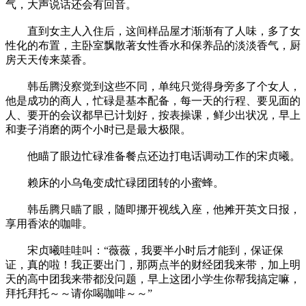
气，大声说话还会有回音。
直到女主人入住后，这间样品屋才渐渐有了人味，多了女
性化的布置，主卧室飘散著女性香水和保养品的淡淡香气，厨
房天天传来菜香。
韩岳腾没察觉到这些不同，单纯只觉得身旁多了个女人，
他是成功的商人，忙碌是基本配备，每一天的行程、要见面的
人、要开的会议都早已计划好，按表操课，鲜少出状况，早上
和妻子消磨的两个小时已是最大极限。
他瞄了眼边忙碌准备餐点还边打电话调动工作的宋贞曦。
赖床的小乌龟变成忙碌团团转的小蜜蜂。
韩岳腾只瞄了眼，随即挪开视线入座，他摊开英文日报，
享用香浓的咖啡。
宋贞曦哇哇叫：“薇薇，我要半小时后才能到，保证保
证，真的啦！我正要出门，那两点半的财经团我来带，加上明
天的高中团我来带都没问题，早上这团小学生你帮我搞定嘛，
拜托拜托～～请你喝咖啡～～”