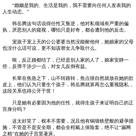
“婚姻是我的、生活是我的，我不需要向任何人发表我的
人生动态。”
韩岳腾这句话说得任性又叛逆，他对私领域有严重的偏
执，厌恶别人的窥视，哪怕只是好奇，都会遭到他的反击。
宠孩子宠上天的公公婆婆当然没能耐他何，她娘家的父母
也没什么话可说，更不知该替女儿争取什么。
唉，反正婚都结了，已经是别人家的人了，娘家安静一
些，反弹干涉少一点，对女儿反倒有益。
长辈在焦急之下，山不转路转，焦点很自然就放在她的肚
皮上，他们认为只要生个孩子，韩岳腾就算再怎么重视隐私，
这段关系也得公开于世！
只是她有必要因为他的任性，就得生孩子来证明自己的正
宫身分吗？
这太好笑了，根本不需要，况且他有铜墙铁壁般的避孕措
施，不管是不是安全期，都会全程戴上保险套，绝不让“漏网
之精”在她的子宫里著床。