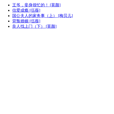
王爷，妾身很忙的！ [莫颜]
信爱成瘾 [伍薇]
国公夫人的家务事（上） [梅贝儿]
背叛婚姻 [伍薇]
良人找上门（下） [莫颜]