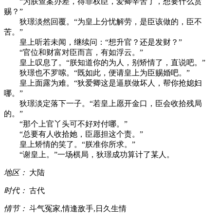
“为朕查案办差，得罪权臣，爱卿辛苦了，想要什么赏
赐？”
狄璟淡然回覆。“为皇上分忧解劳，是臣该做的，臣不
苦。”
皇上听若未闻，继续问：“想升官？还是发财？”
“官位和财富对臣而言，有如浮云。”
皇上叹息了。“朕知道你的为人，别矫情了，直说吧。”
狄璟也不罗嗦。“既如此，便请皇上为臣赐婚吧。”
皇上面露为难。“狄爱卿这是逼朕做坏人，帮你抢媳妇
哪。”
狄璟淡定落下一子。“若皇上愿开金口，臣会收拾残局
的。”
“那个上官丫头可不好对付哪。”
“总要有人收拾她，臣愿担这个责。”
皇上矫情的笑了。“朕准你所求。”
“谢皇上。”一场棋局，狄璟成功算计了某人。
地区：
大陆
时代：
古代
情节：
斗气冤家,情逢敌手,日久生情