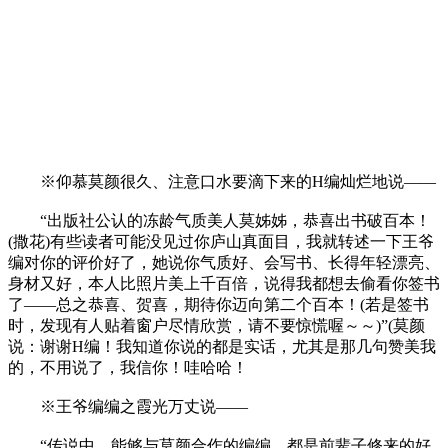
※仰慕莫颜很久、注意口水要滴下来的H编灿烂地说——
“出版社公认的冻龄气质美人莫姊姊，恭喜出书破百本！
(撒花)有些读者可能没见过你庐山真面目，我就转述一下王爷
编对你的评价好了，她说你气质好、会写书、长得年轻漂亮、
身材又好，本人比照片美上千百倍，说得我都想去偷看你签书
了——总之恭喜、贺喜，期待你迈向第二个百本！(若是签书
时，发现有人贴着窗户尽情欣赏，请不要惊慌喔～～)”(莫颜
说：谢谢H编！我知道你说的都是实话，尤其是那几句赞美我
的，不用说了，我信你！哇哈哈！
※王爷编编之霞光万丈说——
“传说中，能够与莫颜合作的编编，都是前辈子修来的好