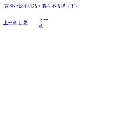
言情小说手机站
>
将军不投降（下）
下一
上一章
目录
章