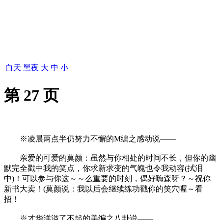
白天
黑夜
大
中
小
第 27 页
※凌晨两点半仍努力不懈的M编之感动说——
亲爱的可爱的莫颜：虽然与你相处的时间不长，但你的幽
默完全戳中我的笑点，你求新求变的气魄也令我动容(拭泪
中)！可以参与你这～～么重要的时刻，偶好嗨森呀？～祝你
新书大卖！(莫颜说：我以后会继续练功戳你的笑穴喔～看
招！
※才华洋溢了不起的美编之八卦说——