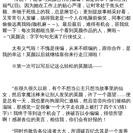
福气(泪)。因为她在工作上的贴心严谨，让时常处于焦头烂
额、奔驰于死线上的我，总是揪甘心；更别提故事精采好看，
又常常引人发噱，搞得我老是一个人在电脑前偷笑，同事们都
偷偷远离我啦(咖机麻～～)。最后最后，难得有机会，容我炫
耀一下：每次我都能当第一个看到莫颜作品的人，爽啦～
～”(莫颜说：字字句句充满了行侠仗义，
太有义气啦！不愧是侠编，从来不瞎编的，跟你合作，是
我的幸运！莫颜以后就继续靠你来行走江湖啦！
※第一次可以写后记这么轻松的莫颜说——
“在很久很久以前，有个不想当公主只想当故事里的仙
女，然后拿魔法棒来让别人发笑的莫颜，许了一个愿望……便
是总有一天，我也要向狗屋同仁邀稿，然后尝尝向你们催稿的
滋味，那感觉一定很像‘一个大字走在路上被打了四个X’(猜1
字)！我终于等到这个机会了，挟破百以令编编，得偿所望
啊！感谢各位的美言，相信我，你们会有好报的！
“同时也敬告各位读者大大，所谓破百纪念其是一个发善