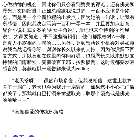
心做功德的机会，因此你们只会看到赞美的评论，还有佛光和
霞光万丈闪瞎眼！正如总编跟我说过的，一百不应该是个终
点，而是另一个全新旅程的出发点，因为她的一句话，让我有
所感悟，因此我决定写第一百和一零一本，并且要加点新意，
配合小说封底文案的‘男女主角说’，后记也来个特别的‘狗屋
说’。大家要知道，平日这些编辑们，他们都跟校对A一样，
是真人不露相的，噗哈……另外，莫颜想藉这个机会对吴如惠
说我当然记得你呀，谢谢你长久以来的支持，因为你没留下回
复方式，所以莫颜在这里向你问好喔，也感恩长久以来默默支
持我的旧雨新知，莫颜破百了耶，按照惯例，这时候都要发表
感言的，莫颜就以一段告解来做为ending……
“老天爷呀——虽然市场多变，但我总相信，这世上就算
关了一扇门，老天也会为我开一扇窗的，如果您不小心把门窗
都关了，那我就自已打洞来凿壁取光，取那个霞光或是佛光，
哈哈哈～～”
*莫颜喜爱的传统部落格