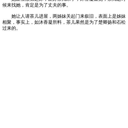
候来找她，肯定是为了丈夫的事。
她让人请茶儿进屋，两姊妹关起门来叙旧，表面上是姊妹
相聚，事实上，如沐香凝所料，茶儿果然是为了楚卿扬和石松
过来的。