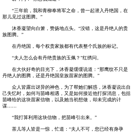
“三年前，我和青柳奉将军之命，曾一起潜入丹绝国，在
那儿见过这图腾。”
沐香凝望向白箫，赞扬地点头。“没错，这是丹绝人的贵
族图腾。”
在丹绝国，每个权贵家族都有代表整个氏族的标记。
“夫人怎么会有丹绝贵族的玉佩？”红绣问。
在大伙好奇的目光下，沐香凝缓缓说道：“那鹰纹不只是
丹绝人的图腾，还是丹绝国皇族苗家的图腾。”
众人皆露出讶异的神色，为了帮她们解惑，沐香凝说出自
己失忆时，如何与苗峰相遇，又是如何接近他打探消息，包括
苗峰给的这块苗家信物，以及她当初想做，却未完成的计
谋……
“我打算利用这块信物，把苗峰引出来。”
茶儿等人皆是一惊，忙道：“夫人不可，您已经有身孕