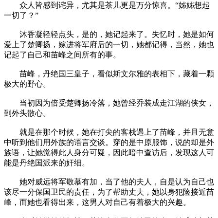
众人皆感到诧异，尤其是茶儿更是万分惊喜。“姊姊想起
一切了？”
沐香凝轻轻点头，是的，她记起来了。失忆时，她是如何
爱上了楚卿扬，嫁进将军府后的一切，她都记得，当然，她也
记起了自己和苗峰之间所有的事。
苗峰，丹绝国三皇子，看似斯文尔雅的表相下，藏着一颗
极大的野心。
当初因为倍受楚卿扬冷落，她曾经乔装成走江湖的侠女，
到外头散心。
就是在那个时候，她在打尖的客栈遇上了苗峰，并且无意
中听到他们用外族的语言交谈。穿的是中原服饰，说的却是外
族语，让她觉得此人身分可疑，因此暗中查访后，发现这人可
能是丹绝国派来的奸细。
她对威远将军敬慕有加，当了他的夫人，自是认为自己也
该尽一分保国卫民的责任，为了帮助丈夫，她以身犯险接近苗
峰，而她也看得出来，这男人对自己有着极大的兴趣。