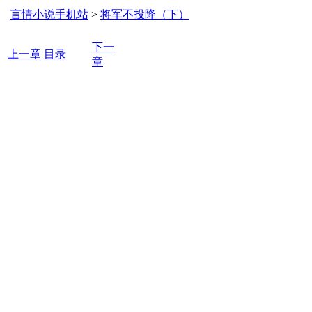
言情小说手机站
>
将军不投降（下）
下一
上一章
目录
章