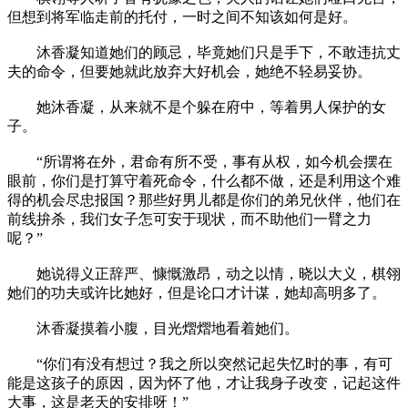
但想到将军临走前的托付，一时之间不知该如何是好。
沐香凝知道她们的顾忌，毕竟她们只是手下，不敢违抗丈
夫的命令，但要她就此放弃大好机会，她绝不轻易妥协。
她沐香凝，从来就不是个躲在府中，等着男人保护的女
子。
“所谓将在外，君命有所不受，事有从权，如今机会摆在
眼前，你们是打算守着死命令，什么都不做，还是利用这个难
得的机会尽忠报国？那些好男儿都是你们的弟兄伙伴，他们在
前线拚杀，我们女子怎可安于现状，而不助他们一臂之力
呢？”
她说得义正辞严、慷慨激昂，动之以情，晓以大义，棋翎
她们的功夫或许比她好，但是论口才计谋，她却高明多了。
沐香凝摸着小腹，目光熠熠地看着她们。
“你们有没有想过？我之所以突然记起失忆时的事，有可
能是这孩子的原因，因为怀了他，才让我身子改变，记起这件
大事，这是老天的安排呀！”