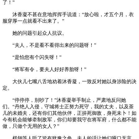
了！”
沐香凝不甚在意地挥挥手说道：“放心啦，才五个月，衣
服穿厚一点就看不出来了。”
她的问题引起众人抗议。
“夫人，不是看不看得出来的问题呀！”
“是怕您有个闪失呀！”
“将军有令，要夫人好好养胎呀！”
大伙儿七嘴八舌地劝着沐香凝，一致反对她以身涉险的决
定。
“停停停，别吵了！”沐香凝举手制止，严肃地反问她
们。“丹绝人入侵，守城将士正努力死守，我的丈夫，以及茶
儿的未婚夫，还有你们其他伙伴，正拚死御敌，身死未卜！如
今有机会能够牵制敌军，你们却要我守在将军府，什么都不能
做，只做个无用的女人？”
棋翎等人听了皆有犹豫之色，夫人的话让她们哑口无言，