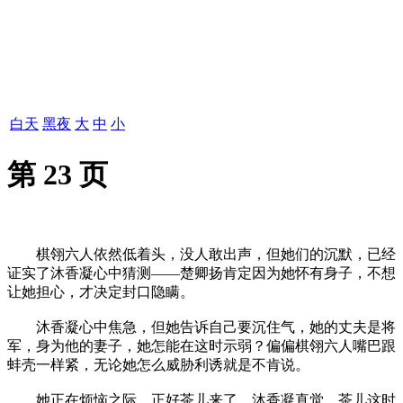
白天
黑夜
大
中
小
第 23 页
棋翎六人依然低着头，没人敢出声，但她们的沉默，已经
证实了沐香凝心中猜测——楚卿扬肯定因为她怀有身子，不想
让她担心，才决定封口隐瞒。
沐香凝心中焦急，但她告诉自己要沉住气，她的丈夫是将
军，身为他的妻子，她怎能在这时示弱？偏偏棋翎六人嘴巴跟
蚌壳一样紧，无论她怎么威胁利诱就是不肯说。
她正在烦恼之际，正好茶儿来了，沐香凝直觉，茶儿这时