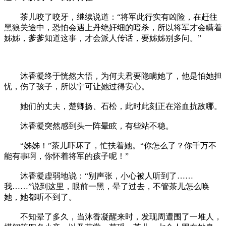
茶儿咬了咬牙，继续说道：“将军此行实有凶险，在赶往
黑狼关途中，恐怕会遇上丹绝奸细的暗杀，所以将军才会瞒着
姊姊，爹爹知道这事，才会派人传话，要姊姊别多问。”
沐香凝终于恍然大悟，为何夫君要隐瞒她了，他是怕她担
忧，伤了孩子，所以宁可让她过得安心。
她们的丈夫，楚卿扬、石松，此时此刻正在浴血抗敌哪。
沐香凝突然感到头一阵晕眩，有些站不稳。
“姊姊！”茶儿吓坏了，忙扶着她。“你怎么了？你千万不
能有事啊，你怀着将军的孩子呢！”
沐香凝虚弱地说：“别声张，小心被人听到了……
我……”说到这里，眼前一黑，晕了过去，不管茶儿怎么唤
她，她都听不到了。
不知晕了多久，当沐香凝醒来时，发现周遭围了一堆人，