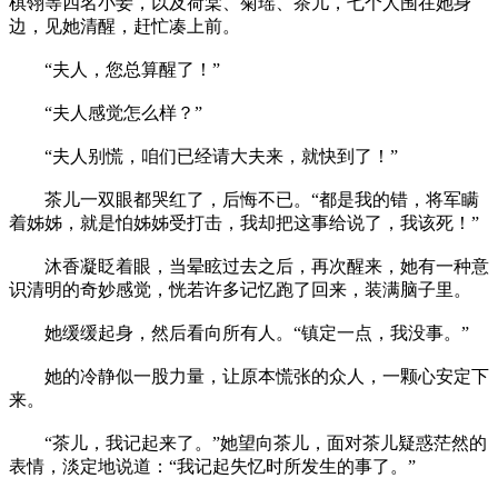
棋翎等四名小妾，以及荷棠、菊瑶、茶儿，七个人围在她身
边，见她清醒，赶忙凑上前。
“夫人，您总算醒了！”
“夫人感觉怎么样？”
“夫人别慌，咱们已经请大夫来，就快到了！”
茶儿一双眼都哭红了，后悔不已。“都是我的错，将军瞒
着姊姊，就是怕姊姊受打击，我却把这事给说了，我该死！”
沐香凝眨着眼，当晕眩过去之后，再次醒来，她有一种意
识清明的奇妙感觉，恍若许多记忆跑了回来，装满脑子里。
她缓缓起身，然后看向所有人。“镇定一点，我没事。”
她的冷静似一股力量，让原本慌张的众人，一颗心安定下
来。
“茶儿，我记起来了。”她望向茶儿，面对茶儿疑惑茫然的
表情，淡定地说道：“我记起失忆时所发生的事了。”