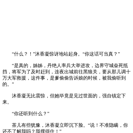
“什么？！”沐香凝惊讶地站起身。“你这话可当真？”
“是真的，姊姊，丹绝人率兵大举进攻，边界守城奋死抵
挡，将军为了及时赶到，连夜出城前往黑狼关，要从那儿调十
万大军救援，这件事，是爹偷偷告诉娘的时候，被我偷听到
的。”
沐香凝无比震惊，但她毕竟是见过世面的，强自镇定下
来。
“你还听到什么？”
茶儿有些犹豫，沐香凝立即沉下脸。“说！不准隐瞒，你
还不了解我吗？我撑得住！”