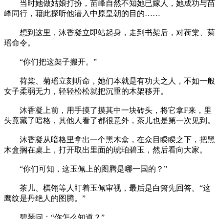
当时她做姑娘打扮，苗峰自然不知她已嫁人，她成功与苗
峰同行，藉此探听他潜入中原皇朝的目的……
想到这里，沐香凝立即站起身，走到书架后，对荷棠、菊
瑶命令。
“你们把这架子搬开。”
荷棠、菊瑶立刻听命，她们本就是有功夫之人，不如一般
女子柔弱无力，轻轻松松就把沉重的木架移开。
沐香凝上前，用手摸了摸其中一块砖头，将它拿F来，里
头竟藏了暗格，其他人看了都很意外，茶儿也是第一次见到。
沐香凝从暗格里拿出一个黑木盒，在众目睽睽之下，把黑
木盒搁在桌上，打开取出里面的琥珀碧玉，然后看向大家。
“你们可知，这玉佩上的图腾是哪一国的？”
茶儿、棋翎等人盯着玉佩审视，最后是白箫先回答。“这
鹰纹是丹绝人的图腾。”
碧琴问：“你怎么知道？”