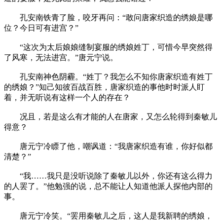
孔安南铁青了脸，咬牙再问：“敢问唐家织造的绣娘是哪
位？今日可有进宫？”
“这次为太后娘娘缝制宴服的绣娘姓丁，可惜今早突然得
了风寒，无法进宫。”唐元宁说。
孔安南神色阴霾。“姓丁？我怎么不知你唐家织造有姓丁
的绣娘？”知己知彼百战百胜，唐家织造的事他时时派人盯
着，并无听说有这样一个人的存在？
况且，若是这么有才能的人在唐家，又怎么轮得到秦敏儿
得意？
唐元宁冷瞟了他，嘲讽道：“我唐家织造有谁，你好似都
清楚？”
“我……我只是没听说除了秦敏儿以外，你还有这么得力
的人罢了。”他勉强的说，总不能让人知道他派人探他内部的
事。
唐元宁冷笑。“罢用秦敏儿之后，这人是我新聘的绣娘，