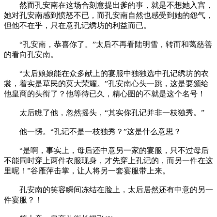
然而孔安南在这场合刻意提出爹的事，就是不想她入宫，
她对孔安南感到愤怒不已，而孔安南自然也感受到她的怨气，
但他不在乎，只在意孔记绣坊的利益而已。
“孔安南，恭喜你了。”太后不再看陆明雪，转而和蔼慈善
的看向孔安南。
“太后娘娘能在众多献上的宴服中独独选中孔记绣坊的衣
裳，着实是草民的莫大荣耀。”孔安南心头一跳，这是要颁给
他皇商的头衔了？他等待已久，精心图的不就是这个名号！
太后瞧了他，忽然摇头，“其实你孔记并非一枝独秀。”
他一愣。“孔记不是一枝独秀？”这是什么意思？
“是啊，事实上，母后还中意另一家的宴服，只不过母后
不能同时穿上两件衣服现身，才先穿上孔记的，而另一件在这
里呢！”谷雁萍击掌，让人将另一套宴服带上来。
孔安南的笑容瞬间冻结在脸上，太后居然还有中意的另一
件宴服？！