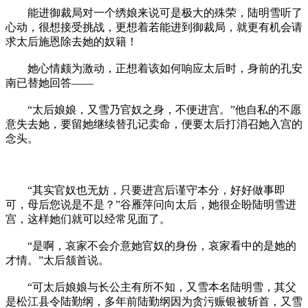
能进御裁局对一个绣娘来说可是极大的殊荣，陆明雪听了
心动，很想接受挑战，更想着若能进到御裁局，就更有机会请
求太后施恩除去她的奴籍！
她心情颇为激动，正想着该如何响应太后时，身前的孔安
南已替她回答——
“太后娘娘，又雪乃官奴之身，不便进宫。”他自私的不愿
意失去她，要留她继续替孔记卖命，便要太后打消召她入宫的
念头。
“其实官奴也无妨，只要进宫后谨守本分，好好做事即
可，母后您说是不是？”谷雁萍问向太后，她很企盼陆明雪进
宫，这样她们就可以经常见面了。
“是啊，哀家不会介意她官奴的身份，哀家看中的是她的
才情。”太后颔首说。
“可太后娘娘与长公主有所不知，又雪本名陆明雪，其父
是松江县令陆勤纲，多年前陆勤纲因为贪污赈银被斩首，又雪