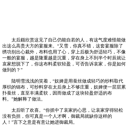
太后颇欣赏这见了自己仍能自若的人，有这气度难怪能做
出这么高贵大方的宴服来。“又雪，你真不错，这套宴服除了
绣功别出心裁外，布料也用了心，穿上后极为舒适轻巧，不像
一般的宴服，越是隆重越是沉重，穿在身上不到半个时辰就让
哀家想脱下了，你这布料柔软轻盈，可否告诉哀家，你是如何
做到的？”
陆明雪浅浅的笑着，“奴婢是用蚕丝做成轻巧的纱料取代
厚织的锦布，可纱料穿在太后身上不够庄重，奴婢便一层层累
扑蚕丝，直至丰满柔软，因而做成了这块轻盈舒适的布
料。”她解释了做法。
太后听了欢喜。“你抓中了哀家的心思，让哀家穿得轻松
没有负担，你可真是一个人才啊，御裁局就缺你这样的
人！”言下之意是有意让她进御裁局。