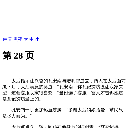
白天
黑夜
大
中
小
第 28 页
太后指示让兴奋的孔安南与陆明雪过去，两人在太后面前
跪下后，太后满意的笑道：“孔安南，你孔记绣坊没让哀家失
望，这套宴服哀家很喜欢。”当她选了宴服，宫人才告诉她这
是孔记绣坊呈上的。
孔安南一听更加热血沸腾，“多谢太后娘娘抬爱，草民只
是尽力而为。”
太后点点头，转向问跪在他身后的陆明雪，“哀家记得