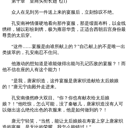
第十章 皇商头衔长翅飞(1)
众人在见到另一件送上来的宴服后，立刻惊叹不绝。
孔安南神情僵硬地看向那件宴服，那是缎面布料，以金线
绣样，辅以彩纷刺绣，极为雍容华贵，正适合西朝后宫身份最
尊贵的太后穿。
“这件……宴服是由谁所献上的？”自己献上的不是唯一出
类拔萃的，孔安南忍不住问。
他激动的想知道是谁能做得出能与孔记匹敌的宴服？！而
他不信在座的人有这个能力！
“是我，唐家织造，这件宴服是唐家织造献给太后娘娘
的！”唐元宁由殿外走进来。
孔安南倏然睁大双目。“你？你也有献衣给太后娘
娘？！”他吃惊，怎么可能，没了秦敏儿，唐家织造没有人可
以做出这么绝伦出色的衣服来，他是如何做到的？！
唐元宁轻笑，“当然，能让太后娘娘在寿宴上穿上唐家织
造的宴服，是无比的荣耀，我怎么能错过！”