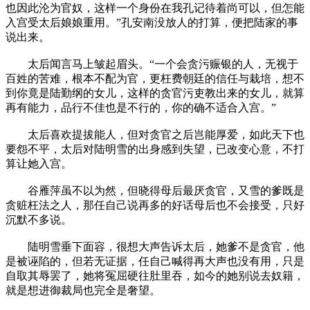
也因此沦为官奴，这样一个身份在我孔记待着尚可以，但怎能
入宫受太后娘娘重用。”孔安南没放人的打算，便把陆家的事
说出来。
太后闻言马上皱起眉头。“一个会贪污赈银的人，无视于
百姓的苦难，根本不配为官，更枉费朝廷的信任与栽培，想不
到你竟是陆勤纲的女儿，这样的贪官污吏教出来的女儿，就算
再有能力，品行不佳也是不行的，你的确不适合入宫。”
太后喜欢提拔能人，但对贪官之后岂能厚爱，如此天下也
要怨不平，太后对陆明雪的出身感到失望，已改变心意，不打
算让她入宫。
谷雁萍虽不以为然，但晓得母后最厌贪官，又雪的爹既是
贪赃枉法之人，那任自己说再多的好话母后也不会接受，只好
沉默不多说。
陆明雪垂下面容，很想大声告诉太后，她爹不是贪官，他
是被诬陷的，但若无证据，任自己喊得再大声也没有用，只是
自取其辱罢了，她将冤屈硬往肚里吞，如今的她别说去奴籍，
就是想进御裁局也完全是奢望。