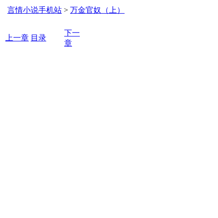
言情小说手机站
>
万金官奴（上）
下一
上一章
目录
章