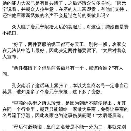
她的能力大家已是有目共睹了，之后还请众位多关照。”唐元
宁说着，并朝众人拉生意，在座的人非富即贵，有他们支持，
还怕他唐家新绣娘的名声不会超过之前的秦敏儿吗？
众人瞧了唐元宁献给太后的宴服后，对这位丁绣娘自是赞
不绝口。
“好了，两件宴服的绣工都巧夺天工、别树一帜，哀家实
在无法从中选出最好，因此决定两件都要留下。”太后对着众
人宣布。
“两件都留下？但皇商名额只有一个，那该给谁？”有人
问。
孔安南听了这话马上紧张了，本以为皇商名号一定非自己
莫属，谁知竟多了个唐元宁来抢，这下多了变数。
“皇商的头衔之所以珍贵，是因为朝廷不随便赐出，尤其
在同一个行业里，朝廷只能颁给一家做为皇商，免得让皇商的
名号流于浮滥，因此哀家也为这事伤脑筋呢！”太后蹙眉道。
“母后何必烦恼，皇商之名若是不能一分为二，那就先别