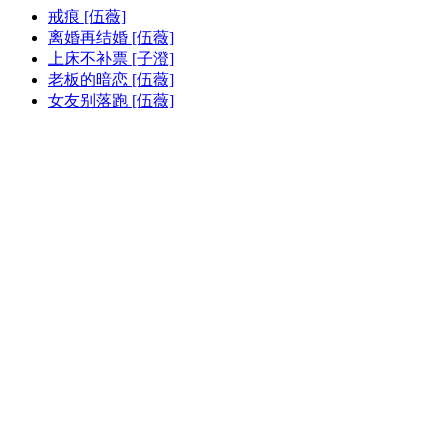
戒痕 [伍薇]
离婚再结婚 [伍薇]
上床不补票 [子澄]
老板的暗恋 [伍薇]
女友别落跑 [伍薇]