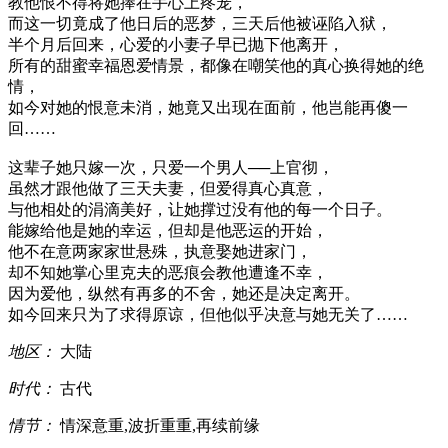
教他恨不得将她捧在手心上疼宠，
而这一切竟成了他日后的恶梦，三天后他被诬陷入狱，
半个月后回来，心爱的小妻子早已抛下他离开，
所有的甜蜜幸福恩爱情景，都像在嘲笑他的真心换得她的绝
情，
如今对她的恨意未消，她竟又出现在面前，他岂能再傻一
回……
这辈子她只嫁一次，只爱一个男人──上官彻，
虽然才跟他做了三天夫妻，但爱得真心真意，
与他相处的涓滴美好，让她撑过没有他的每一个日子。
能嫁给他是她的幸运，但却是他恶运的开始，
他不在意两家家世悬殊，执意娶她进家门，
却不知她掌心里克夫的恶痕会教他遭逢不幸，
因为爱他，纵然有再多的不舍，她还是决定离开。
如今回来只为了求得原谅，但他似乎决意与她无关了……
地区：
大陆
时代：
古代
情节：
情深意重,波折重重,再续前缘