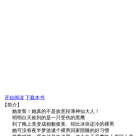
开始阅读
下载本书
【简介】
她发誓！她真的不是故意轻薄神仙大人！
明明白天捡到的是一只受伤的黑鹰
到了晚上竟变成相貌俊美、却比冰块还冷的裸男
她可没有夜半梦游逮个裸男回家陪睡的好习惯