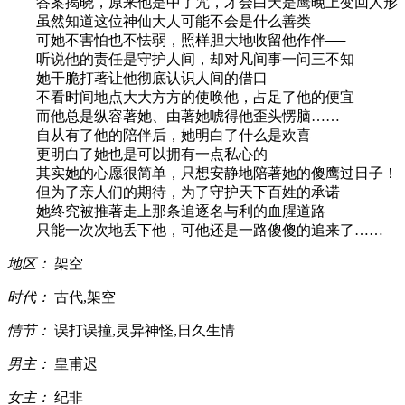
答案揭晓，原来他是中了咒，才会白天是鹰晚上变回人形
虽然知道这位神仙大人可能不会是什么善类
可她不害怕也不怯弱，照样胆大地收留他作伴──
听说他的责任是守护人间，却对凡间事一问三不知
她干脆打著让他彻底认识人间的借口
不看时间地点大大方方的使唤他，占足了他的便宜
而他总是纵容著她、由著她唬得他歪头愣脑……
自从有了他的陪伴后，她明白了什么是欢喜
更明白了她也是可以拥有一点私心的
其实她的心愿很简单，只想安静地陪著她的傻鹰过日子！
但为了亲人们的期待，为了守护天下百姓的承诺
她终究被推著走上那条追逐名与利的血腥道路
只能一次次地丢下他，可他还是一路傻傻的追来了……
地区：
架空
时代：
古代,架空
情节：
误打误撞,灵异神怪,日久生情
男主：
皇甫迟
女主：
纪非