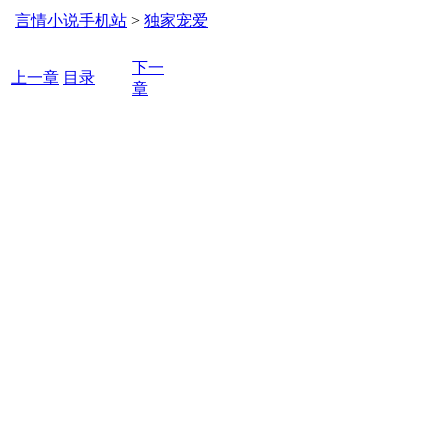
言情小说手机站
>
独家宠爱
下一
上一章
目录
章