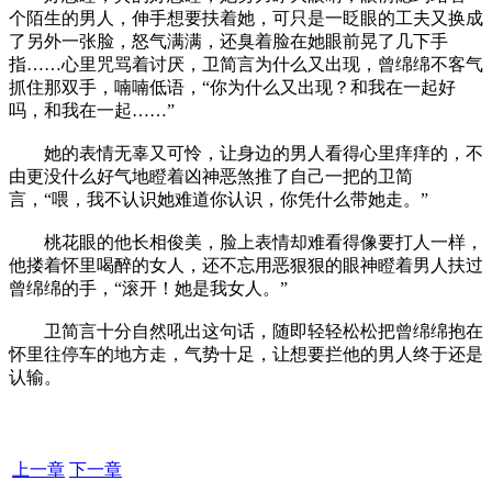
个陌生的男人，伸手想要扶着她，可只是一眨眼的工夫又换成
了另外一张脸，怒气满满，还臭着脸在她眼前晃了几下手
指……心里咒骂着讨厌，卫简言为什么又出现，曾绵绵不客气
抓住那双手，喃喃低语，“你为什么又出现？和我在一起好
吗，和我在一起……”
她的表情无辜又可怜，让身边的男人看得心里痒痒的，不
由更没什么好气地瞪着凶神恶煞推了自己一把的卫简
言，“喂，我不认识她难道你认识，你凭什么带她走。”
桃花眼的他长相俊美，脸上表情却难看得像要打人一样，
他搂着怀里喝醉的女人，还不忘用恶狠狠的眼神瞪着男人扶过
曾绵绵的手，“滚开！她是我女人。”
卫简言十分自然吼出这句话，随即轻轻松松把曾绵绵抱在
怀里往停车的地方走，气势十足，让想要拦他的男人终于还是
认输。
上一章
下一章