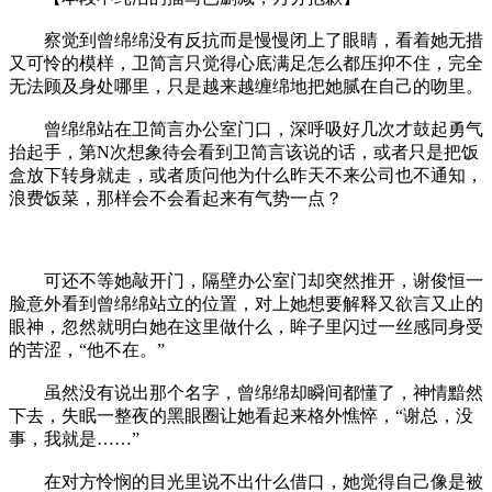
察觉到曾绵绵没有反抗而是慢慢闭上了眼睛，看着她无措
又可怜的模样，卫简言只觉得心底满足怎么都压抑不住，完全
无法顾及身处哪里，只是越来越缠绵地把她腻在自己的吻里。
曾绵绵站在卫简言办公室门口，深呼吸好几次才鼓起勇气
抬起手，第N次想象待会看到卫简言该说的话，或者只是把饭
盒放下转身就走，或者质问他为什么昨天不来公司也不通知，
浪费饭菜，那样会不会看起来有气势一点？
可还不等她敲开门，隔壁办公室门却突然推开，谢俊恒一
脸意外看到曾绵绵站立的位置，对上她想要解释又欲言又止的
眼神，忽然就明白她在这里做什么，眸子里闪过一丝感同身受
的苦涩，“他不在。”
虽然没有说出那个名字，曾绵绵却瞬间都懂了，神情黯然
下去，失眠一整夜的黑眼圈让她看起来格外憔悴，“谢总，没
事，我就是……”
在对方怜悯的目光里说不出什么借口，她觉得自己像是被