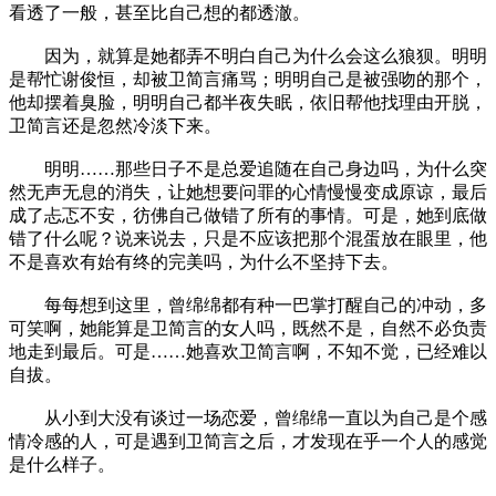
看透了一般，甚至比自己想的都透澈。
因为，就算是她都弄不明白自己为什么会这么狼狈。明明
是帮忙谢俊恒，却被卫简言痛骂；明明自己是被强吻的那个，
他却摆着臭脸，明明自己都半夜失眠，依旧帮他找理由开脱，
卫简言还是忽然冷淡下来。
明明……那些日子不是总爱追随在自己身边吗，为什么突
然无声无息的消失，让她想要问罪的心情慢慢变成原谅，最后
成了忐忑不安，彷佛自己做错了所有的事情。可是，她到底做
错了什么呢？说来说去，只是不应该把那个混蛋放在眼里，他
不是喜欢有始有终的完美吗，为什么不坚持下去。
每每想到这里，曾绵绵都有种一巴掌打醒自己的冲动，多
可笑啊，她能算是卫简言的女人吗，既然不是，自然不必负责
地走到最后。可是……她喜欢卫简言啊，不知不觉，已经难以
自拔。
从小到大没有谈过一场恋爱，曾绵绵一直以为自己是个感
情冷感的人，可是遇到卫简言之后，才发现在乎一个人的感觉
是什么样子。