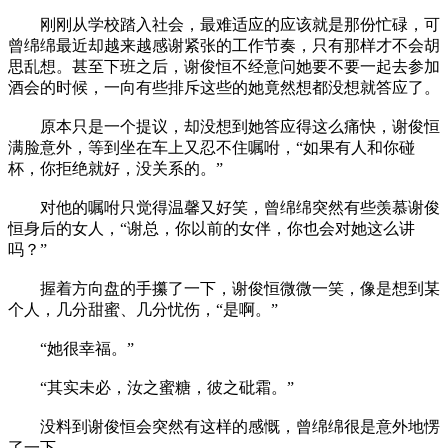
刚刚从学校踏入社会，最难适应的应该就是那份忙碌，可
曾绵绵最近却越来越感谢紧张的工作节奏，只有那样才不会胡
思乱想。甚至下班之后，谢俊恒不经意问她要不要一起去参加
酒会的时候，一向有些排斥这些的她竟然想都没想就答应了。
原本只是一个提议，却没想到她答应得这么痛快，谢俊恒
满脸意外，等到坐在车上又忍不住嘱咐，“如果有人和你碰
杯，你拒绝就好，没关系的。”
对他的嘱咐只觉得温馨又好笑，曾绵绵突然有些羡慕谢俊
恒身后的女人，“谢总，你以前的女伴，你也会对她这么讲
吗？”
握着方向盘的手攥了一下，谢俊恒微微一笑，像是想到某
个人，几分甜蜜、几分忧伤，“是啊。”
“她很幸福。”
“其实未必，汝之蜜糖，彼之砒霜。”
没料到谢俊恒会突然有这样的感慨，曾绵绵很是意外地愣
了一下。