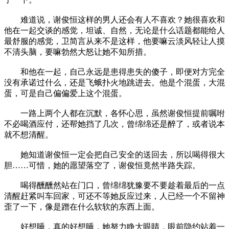
难道说，谢俊恒这样的男人还会有人不喜欢？她很喜欢和
他在一起交谈的感觉，坦诚、自然，无论是什么话题都能给人
最舒服的感觉，卫简言从来不是这样，他要嘛云淡风轻让人摸
不清头脑，要嘛勃然大怒让她不知所措。
和他在一起，自己永远是患得患失的傻子，即便对方完全
没有承诺过什么，还是飞蛾扑火地跳进去。他是个混蛋，大混
蛋，可是自己偏偏爱上这个混蛋。
一路上两个人都在沉默，各怀心思，虽然谢俊恒提前嘱咐
不必喝酒应付，还帮她挡了几次，曾绵绵还是醉了，或者说本
就不想清醒。
她知道谢俊恒一定会把自己安全的送回去，所以喝得很大
胆……可惜，她的愿望落空了，谢俊恒竟然半路失踪。
喝得醺醺然站在门口，曾绵绵犹豫要不要趁着最后的一点
清醒赶紧叫车回家，可还不等她反应过来，人已经一个不留神
歪了一下，像是蹭在什么软软的东西上面。
好想睡，真的好想睡，她努力睁大眼睛，眼前隐约站着一