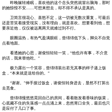
昨晚辗转难眠，喜欢他的这个念头突然就冒出脑海，那时
的她惊惶不安……可想来想去，却不得不承认是真的。
卫简言很花心、喜怒不定，这一切被无数次重复，可最后
还是苦笑着接受现实，没有理由，就是喜欢。想要看到他，想
要亲近他，仅仅被远离两天就难过到不行。
眼圈温热，有热气盈满眼眶，曾绵绵低下头，脚尖不自觉
点着地面。
看透她的心思，谢俊恒轻轻一笑，“他也许有事，不介意
的话，我来替他吃。”
极力露出一个笑容，曾绵绵装出若无其事的样子递上饭
盒，“本来就是送给你的。”
“谢谢。”伸手接过饭盒，谢俊恒转身进去，显然不打算出
去觅食。
曾绵绵慢悠悠晃回自己的房间，看着散发着香味的饭菜，
心底藏不住的失落感一点点涌上来，忽然胃口全失，最后也只
是应付了几口了事。