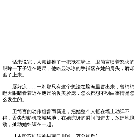
话未说完，人却被推了一把抵在墙上，卫简言喷着怒火的
眼眸一下子近在咫尺，他略显冰凉的手指落在她的肩头，唇却
贴了上来。
唇好凉……一刹那只有这个想法在脑海里冒出来，曾绵绵
瞪大眼睛看着近在咫尺的俊美脸庞，怎么都想不明白事情是怎
么发生的。
卫简言的动作粗鲁而霸道，把她整个人抵在墙上动弹不
得，舌尖却趁机攻城略地，在她惊讶的瞬间闯进去，放肆地搅
动，扯动她纠缠在一起。
【本段不纯洁的描写已删减，万分抱歉】