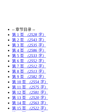
-- 章节目录 --
第 1 页
（2528 字）
第 2 页
（2543 字）
第 3 页
（2535 字）
第 4 页
（2586 字）
第 5 页
（2533 字）
第 6 页
（2552 字）
第 7 页
（2512 字）
第 8 页
（2513 字）
第 9 页
（2582 字）
第 10 页
（2554 字）
第 11 页
（2575 字）
第 12 页
（2581 字）
第 13 页
（2520 字）
第 14 页
（2563 字）
第 15 页
（2522 字）