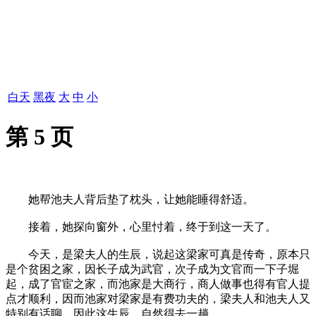
白天
黑夜
大
中
小
第 5 页
她帮池夫人背后垫了枕头，让她能睡得舒适。
接着，她探向窗外，心里忖着，终于到这一天了。
今天，是梁夫人的生辰，说起这梁家可真是传奇，原本只
是个贫困之家，因长子成为武官，次子成为文官而一下子堀
起，成了官宦之家，而池家是大商行，商人做事也得有官人提
点才顺利，因而池家对梁家是有费功夫的，梁夫人和池夫人又
特别有话聊，因此这生辰，自然得去一趟。