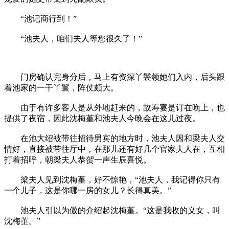
“池记商行到！”
“池夫人，咱们夫人等您很久了！”
门房确认完身分后，马上有资深丫鬟领她们入内，后头跟
着池家的一干丫鬟，阵仗颇大。
由于有许多客人是从外地赶来的，故寿宴是订在晚上，也
提供了夜宿，因此沈梅堇和池夫人今晚会在这儿过夜。
在池大绍被带往招待男宾的地方时，池夫人因和梁夫人交
情好，直接被带往厅中，在那儿还有好几个官家夫人在，互相
打着招呼，朝梁夫人恭贺一声生辰喜悦。
梁夫人见到沈梅堇，好不惊艳，“池夫人，我记得你只有
一个儿子，这是你哪一房的女儿？长得真美。”
池夫人引以为傲的介绍起沈梅堇。“这是我收的义女，叫
沈梅堇。”