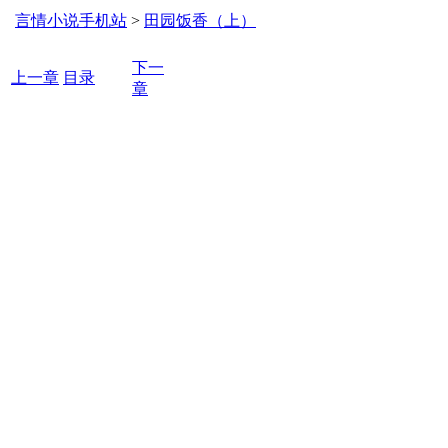
言情小说手机站
>
田园饭香（上）
下一
上一章
目录
章