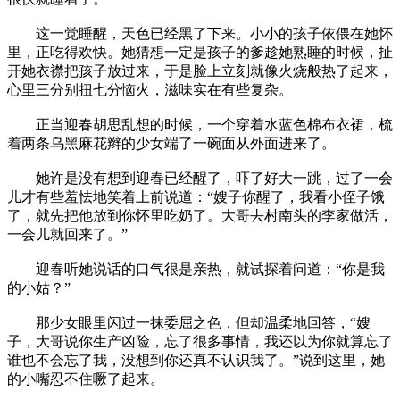
这一觉睡醒，天色已经黑了下来。小小的孩子依偎在她怀
里，正吃得欢快。她猜想一定是孩子的爹趁她熟睡的时候，扯
开她衣襟把孩子放过来，于是脸上立刻就像火烧般热了起来，
心里三分别扭七分恼火，滋味实在有些复杂。
正当迎春胡思乱想的时候，一个穿着水蓝色棉布衣裙，梳
着两条乌黑麻花辫的少女端了一碗面从外面进来了。
她许是没有想到迎春已经醒了，吓了好大一跳，过了一会
儿才有些羞怯地笑着上前说道：“嫂子你醒了，我看小侄子饿
了，就先把他放到你怀里吃奶了。大哥去村南头的李家做活，
一会儿就回来了。”
迎春听她说话的口气很是亲热，就试探着问道：“你是我
的小姑？”
那少女眼里闪过一抹委屈之色，但却温柔地回答，“嫂
子，大哥说你生产凶险，忘了很多事情，我还以为你就算忘了
谁也不会忘了我，没想到你还真不认识我了。”说到这里，她
的小嘴忍不住噘了起来。