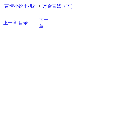
言情小说手机站
>
万金官奴（下）
下一
上一章
目录
章