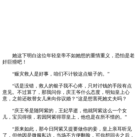
她这下明白这位年轻皇帝不如她想的重情重义，恐怕是老
奸巨猾吧！
“赈灾救人是好事，咱们不计较这点银子的。”
“话是没错，救人的银子我不心疼，只对讨钱的手段有点
意见。不过算了，那我问你，庆王爷什么态度，明知皇上心
意，之前还敢替女儿来向你议婚？”这是想害死她丈夫吗？
“庆王爷是随阿紫的，王妃早逝，他就阿紫这么一个女
儿，宝贝得很，若因阿紫得罪皇上，他也是在所不惜的。”
“原来如此，那今日阿紫又提要做你的妾，皇上亲耳听见
了，但他因是微服私访，当场不方便翻脸，可你想回去之后，