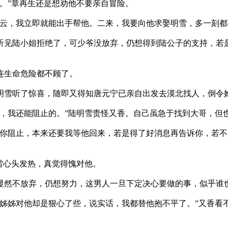
。”章再生还是想劝他不要亲自冒险。
，我立即就能出手帮他。二来，我要向他求娶明雪，多一刻都
见陆小姐拒绝了，可少爷没放弃，仍想得到陆公子的支持，若是
生命危险都不顾了。
雪听了惊喜，随即又得知唐元宁已亲自出发去漠北找人，倒令
我还能阻止的。”陆明雪责怪又香。自己虽急于找到大哥，但
阻止，本来还要我等他回来，若是得了好消息再告诉你，若不
雪心头发热，真觉得愧对他。
然不放弃，仍想努力，这男人一旦下定决心要做的事，似乎谁
姊对他却是狠心了些，说实话，我都替他抱不平了。”又香看