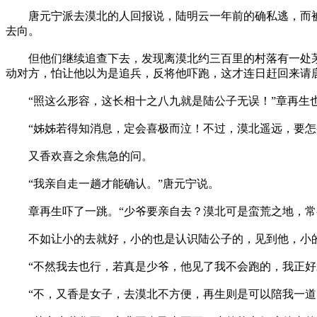
唐元宁派去漠北的人回报说，陆明云一年前的确私逃，而被
去向。
但他们继续追查下去，发现离漠北约三百里的村落有一处茅
动对方，怕让他以为是追兵，反将他吓跑，这才连日赶回来请
“照这么形容，这长相十之八九就是陆公子无误！”章再生
“姊姊若得知消息，定会喜极而泣！不过，漠北遥远，要怎
又香欢喜之余焦急的问。
“我亲自走一趟才能确认。”唐元宁说。
章再生吓了一跳。“少爷要亲自去？漠北可是蛮荒之地，常
不如让小的去就好，小的也是认识陆公子的，见到他，小的
“不然我去也行，若真是少爷，他见了我不会跑的，我正好
“不，又香是女子，去漠北不方便，再生则是可以陪我一道，