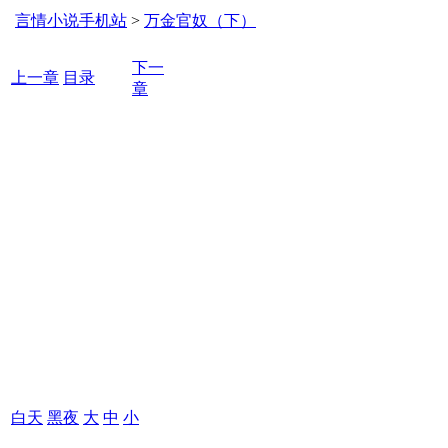
言情小说手机站
>
万金官奴（下）
下一
上一章
目录
章
白天
黑夜
大
中
小