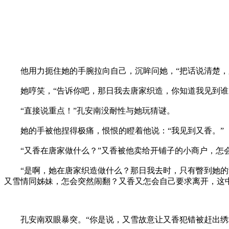
他用力扼住她的手腕拉向自己，沉眸问她，“把话说清楚，
她哼笑，“告诉你吧，那日我去唐家织造，你知道我见到谁
“直接说重点！”孔安南没耐性与她玩猜谜。
她的手被他捏得极痛，恨恨的瞪着他说：“我见到又香。”
“又香在唐家做什么？”又香被他卖给开铺子的小商户，怎
“是啊，她在唐家织造做什么？那日我去时，只有瞥到她的背
又雪情同姊妹，怎会突然闹翻？又香又怎会自己要求离开，这
孔安南双眼暴突。“你是说，又雪故意让又香犯错被赶出绣坊