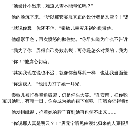
“她设计不出来，难道又雪不能帮忙吗？”
他的脸沉下来。“所以那套宴服真正的设计者是又雪？！”
“就说你蠢，你还不信。”秦敏儿幸灾乐祸的刺激他。
他怒形于色，再次愤怒的揪住她。“你早知道为什么不告诉
“我为了你，弄得自己身败名裂，可你是怎么对我的，我为
“你！”他腐心切齿。
“其实我现在说也不迟，就像你羞辱我一样，也让我当面羞
“你这贱人！”他用力打了她一耳光。
秦敏儿被打得嘴角破裂，仍是仰头大笑。“孔安南，枉你聪明
宝贝她吧，有朝一日，你会成为她的裙下冤魂，而我会记得看
他发指眦裂，掐着她的脖子直到她再也笑不出来……
“你说那人真是明云？！”唐元宁听见由漠北归来的人禀报