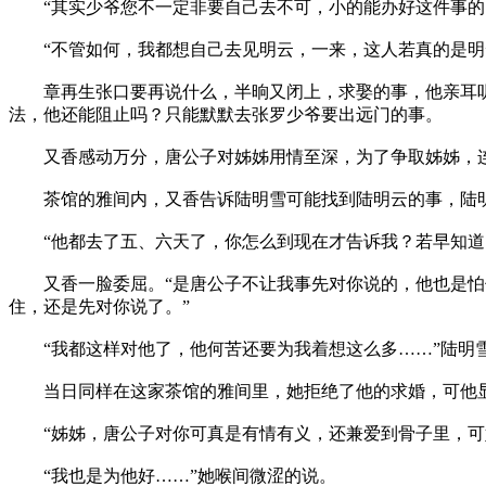
“其实少爷您不一定非要自己去不可，小的能办好这件事的
“不管如何，我都想自己去见明云，一来，这人若真的是明云
章再生张口要再说什么，半晌又闭上，求娶的事，他亲耳听
法，他还能阻止吗？只能默默去张罗少爷要出远门的事。
又香感动万分，唐公子对姊姊用情至深，为了争取姊姊，连
茶馆的雅间内，又香告诉陆明雪可能找到陆明云的事，陆明
“他都去了五、六天了，你怎么到现在才告诉我？若早知道，
又香一脸委屈。“是唐公子不让我事先对你说的，他也是怕你
住，还是先对你说了。”
“我都这样对他了，他何苦还要为我着想这么多……”陆明
当日同样在这家茶馆的雅间里，她拒绝了他的求婚，可他显
“姊姊，唐公子对你可真是有情有义，还兼爱到骨子里，可姊
“我也是为他好……”她喉间微涩的说。