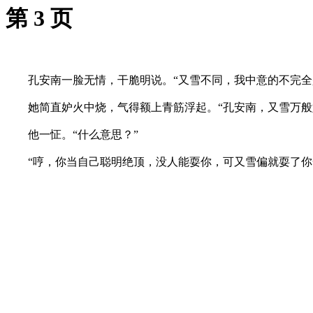
第 3 页
孔安南一脸无情，干脆明说。“又雪不同，我中意的不完全
她简直妒火中烧，气得额上青筋浮起。“孔安南，又雪万般好
他一怔。“什么意思？”
“哼，你当自己聪明绝顶，没人能耍你，可又雪偏就耍了你