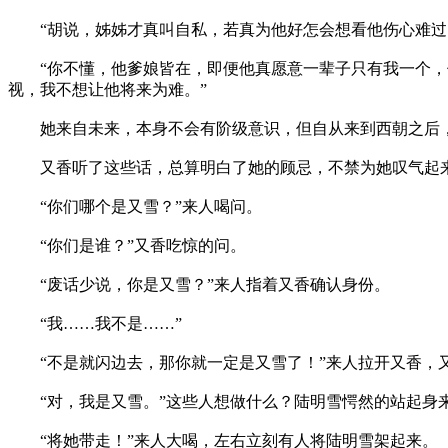
“胡说，姊姊才真叫自私，若真为他好怎会想看他伤心难过，
“你不懂，他爹娘皆在，即便他真愿意一辈子只有我一个，但
视，我不想让他将来为难。”
她来自未来，本身不会有阶级意识，但自从来到西朝之后，
又香听了这些话，总算明白了她的顾忌，不禁为她叹气起来
“你们哪个是又雪？”来人喝问。
“你们是谁？”又香吃惊的问。
“废话少说，你是又雪？”来人指着又香确认身份。
“我……我不是……”
“不是就闪边去，那你就一定是又雪了！”来人拉开又香，
“对，我是又雪。”这些人想做什么？陆明雪愕然的站起身
“将她带走！”来人大喝，左右立刻有人将陆明雪架起来。