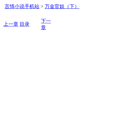
言情小说手机站
>
万金官奴（下）
下一
上一章
目录
章