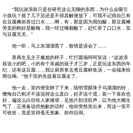
“我玩波浪鼓只是在研究这么无聊的东西，为什么会吸引
小孩玩？摇了几下后还是不得其解便放下，可我不记得自己有
在豆腐摊前吞过口水……啊，有，那是因为我怕酸，那豆腐摊
旁卖的刚好是酸梅，我一经过嘴都酸了，赶忙吞了口口水，实
与豆腐无关。”
他一听，马上灰溜溜蔫了，敢情是误会了……
章再生见主子尴尬的样子，忙打圆场呵呵笑说：“这波浪
鼓送小的吧，小的有个亲戚的孩子才三岁，正是玩这东西的年
纪，还有这豆腐……我让厨房拿去煮豆腐鲜鱼汤，一会端来给
两位喝。”他干笑的先提着豆腐走了。
他一走，室内便安静了下来，陆明雪眼珠子乌溜溜的转，
懊悔自己刚才不该说得这么直白，好歹说个谎，装一下喜欢也
好，偏这么白目给人家难堪，见他片刻没吭声，以为他大概生
气了，正准备说些抱歉的话时，他却突然笑出来，而这一笑不
可收拾，竟是笑得毫无形象、前仰后倒。