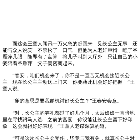
而这会王童人闻讯十万火急的赶回来，见长公主无事，还
能与众人说笑，不禁松了一口气，但他为人老奸巨猾，瞧了谷
雁萍几眼，随即有了盘算，将儿子叫到大厅外，只让自己的小
妾陪着谷雁萍，父子俩密商起来。
“春安，咱们机会来了，你不是一直苦无机会接近长公
主，现在长公主主动送上门来，你要藉此机会好好把握！”王
童人说。
“爹的意思是要我趁机讨好长公主？”王春安会意。
“对，长公主的笄礼都过了好几个月，太后娘娘一直暗地
里在寻找驸马人选，之前的宫宴，你没能让长公主留下好印
象，这会就得好好表现！”王童人老谋深算的道。
“可是这次长公主会受伤，毕竟与我有关，就算长公主对