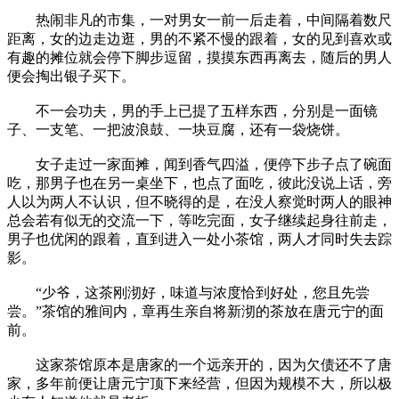
热闹非凡的市集，一对男女一前一后走着，中间隔着数尺
距离，女的边走边逛，男的不紧不慢的跟着，女的见到喜欢或
有趣的摊位就会停下脚步逗留，摸摸东西再离去，随后的男人
便会掏出银子买下。
不一会功夫，男的手上已提了五样东西，分别是一面镜
子、一支笔、一把波浪鼓、一块豆腐，还有一袋烧饼。
女子走过一家面摊，闻到香气四溢，便停下步子点了碗面
吃，那男子也在另一桌坐下，也点了面吃，彼此没说上话，旁
人以为两人不认识，但不晓得的是，在没人察觉时两人的眼神
总会若有似无的交流一下，等吃完面，女子继续起身往前走，
男子也优闲的跟着，直到进入一处小茶馆，两人才同时失去踪
影。
“少爷，这茶刚沏好，味道与浓度恰到好处，您且先尝
尝。”茶馆的雅间内，章再生亲自将新沏的茶放在唐元宁的面
前。
这家茶馆原本是唐家的一个远亲开的，因为欠债还不了唐
家，多年前便让唐元宁顶下来经营，但因为规模不大，所以极