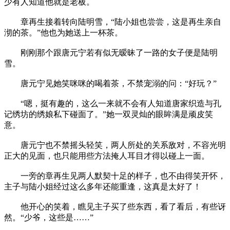
少有人知道他就是老板。
章再生接着转向陆明雪，“陆小姐也尝尝，这是再生亲自
沏的茶。”他也为她送上一杯茶。
刚刚那个跟唐元宁若有似无暧昧了一路的女子便是陆明
雪。
唐元宁见她笑咪咪的喝着茶，不禁宠溺的问：“好玩？”
“嗯，挺有趣的，这么一来就不会有人知道唐家织造与孔
记绣坊的绣娘私下碰面了。”她一双灵灿的眼眸满是顽皮笑
意。
唐元宁也不禁摇头轻笑，两人所处的关系敌对，不容光明
正大的见面，也只能用些方法掩人耳目才得以碰上一面。
一旁的章再生见两人默契十足的样子，也不由得笑开怀，
主子与陆小姐经过这么多年还能重逢，这真是太好了！
他开心的笑着，瞧见主子买了些东西，看了看后，有些讶
然。“少爷，这些是……”