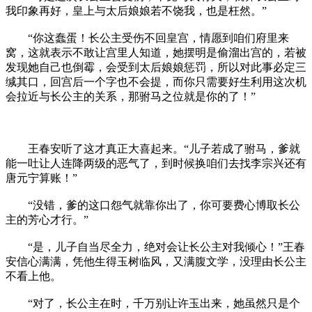
我印象再好，皇上与太后娘娘若不饶我，也是枉然。”
“你这蠢蛋！长公主受伤不回皇宫，情愿到咱们府里来
窝，这就表示不敢让宫里人知道，她摆明是偷溜出宫的，若被
发现她自己也倒霉，会受到太后娘娘惩罚，所以对此事必定三
缄其口，回宫后一个字也不会提，而你只需要好生利用这次机
会拉近与长公主的关系，那驸马之位就是你的了！”
王春安听了这才真正大喜起来。“儿子若成了驸马，爹就
能一吐让人连降两级的恶气了，到时候换咱们去找李宗兴还有
唐元宁算账！”
“没错，爹的这口怨气就靠你出了，你可要费心博取长公
主的芳心才行。”
“是，儿子自当尽全力，绝对会让长公主对我倾心！”王春
安信心满满，凭他生得玉树临风，又满腹文学，没理由长公主
不看上他。
“对了，长公主在时，千万别让许玉出来，她虽然只是个