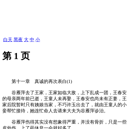
白天
黑夜
大
中
小
第 1 页
第十一章 真诚的再次表白(1)
谷雁萍去了王家，王家如临大敌，上下乱成一团，王春安
的母亲两年前已逝，王童人未再娶，王春安也尚未有正妻，王
家后院暂时只有姨娘当家，不巧许玉出去了，就由王童人的小
妾帮忙接待，她连忙命人去请来大夫为谷雁萍诊治。
谷雁萍伤得其实没有想象得严重，并没有骨折，只是一些
皮外伤，上了药休息一会就好多了。