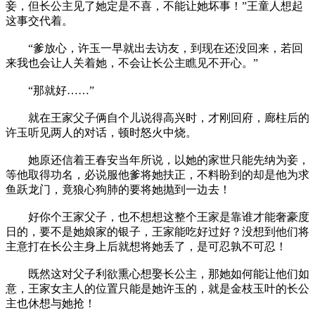
妾，但长公主见了她定是不喜，不能让她坏事！”王童人想起
这事交代着。
“爹放心，许玉一早就出去访友，到现在还没回来，若回
来我也会让人关着她，不会让长公主瞧见不开心。”
“那就好……”
就在王家父子俩自个儿说得高兴时，才刚回府，廊柱后的
许玉听见两人的对话，顿时怒火中烧。
她原还信着王春安当年所说，以她的家世只能先纳为妾，
等他取得功名，必说服他爹将她扶正，不料盼到的却是他为求
鱼跃龙门，竟狼心狗肺的要将她抛到一边去！
好你个王家父子，也不想想这整个王家是靠谁才能奢豪度
日的，要不是她娘家的银子，王家能吃好过好？没想到他们将
主意打在长公主身上后就想将她丢了，是可忍孰不可忍！
既然这对父子利欲熏心想娶长公主，那她如何能让他们如
意，王家女主人的位置只能是她许玉的，就是金枝玉叶的长公
主也休想与她抢！