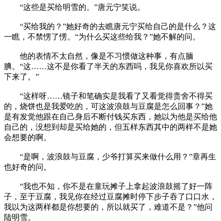
“这些是买给明雪的。”唐元宁笑说。
“买给我的？”她好奇的去瞧唐元宁买给自己的是什么？这
一瞧，不禁愣了愣。“为什么买这些给我？”她不解的问。
他的表情不太自然，像是不习惯做这种事，有点腼
腆。“这……这不是你看了半天的东西吗，我见你喜欢所以买
下来了。”
“这样呀……镜子和笔确实是我看了又看觉得贵舍不得买
的，烧饼也是我爱吃的，可这波浪鼓与豆腐是怎么回事？”她
是有发觉他跟在自己身后不断付钱买东西，她以为他是买给他
自己的，没想到却是买给她的，但五样东西其中的两样不是她
会想要的啊。
“是啊，波浪鼓与豆腐，少爷打算买来做什么用？”章再生
也好奇的问。
“我也不知，你不是在童玩摊子上拿起波浪鼓摇了好一阵
子，至于豆腐，我见你在经过豆腐摊时停下步子吞了口口水，
我以为这两样都是你想要的，所以就买了，难道不是？”他问
陆明雪。