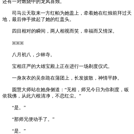
还有一对燃烧中的龙凤喜烛。
司马云天取来一方红帕为她盖上，牵着她在红烛前拜过天
地，最后伸手掀起了她的红盖头。
四目相对的瞬间，两人相视而笑，幸福而又情深。
※※※
八月初八，少林寺。
宝相庄严的大雄宝殿上正在进行一场剃度仪式。
一身灰衣的吴奈跪在蒲团上，长发披散，神情平静。
圆慧大师站在她身侧道：“无相，师兄今日为你剃度，皈
依我佛，从此六根清净，不恋红尘。”
“是。”
“那师兄便动手了。”
“是。”