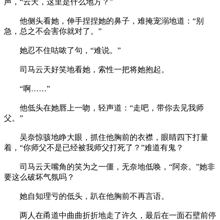
声，“云天，这里是什么地方？”
他侧头看她，伸手捏捏她的鼻子，难掩宠溺地道：“别
急，总之不会害你就对了。”
她忍不住咕哝了句，“难说。”
司马云天好笑地看她，索性一把将她抱起。
“啊……”
他低头在她唇上一吻，轻声道：“走吧，带你去见我师
父。”
吴奈惊骇地睁大眼，抓住他胸前的衣襟，眼睛四下打量
着，“你师父不是已经被我师父打死了？”难道有鬼？
司马云天嘴角的笑为之一僵，无奈地低唤，“阿奈。”她非
要这么破坏气氛吗？
她自知理亏的低头，趴在他胸前不再言语。
两人在甬道中曲曲折折地走了许久，最后在一面石壁前停