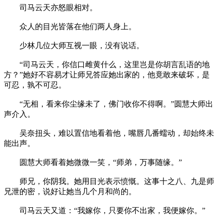
司马云天亦怒眼相对。
众人的目光皆落在他们两人身上。
少林几位大师互视一眼，没有说话。
“司马云天，你信口雌黄什么，这里岂是你胡言乱语的地
方？”她好不容易才让师兄答应她出家的，他竟敢来破坏，是
可忍，孰不可忍。
“无相，看来你尘缘未了，佛门收你不得啊。”圆慧大师出
声介入。
吴奈扭头，难以置信地看着他，嘴唇几番蠕动，却始终未
能出声。
圆慧大师看着她微微一笑，“师弟，万事随缘。”
师兄，你阴我。她用目光表示愤慨。这事十之八、九是师
兄泄的密，说好让她当几个月和尚的。
司马云天又道：“我嫁你，只要你不出家，我便嫁你。”