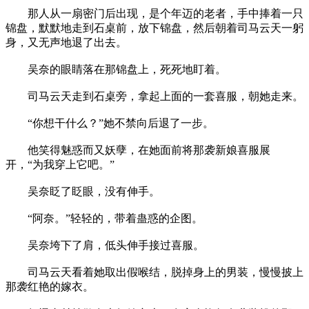
那人从一扇密门后出现，是个年迈的老者，手中捧着一只
锦盘，默默地走到石桌前，放下锦盘，然后朝着司马云天一躬
身，又无声地退了出去。
吴奈的眼睛落在那锦盘上，死死地盯着。
司马云天走到石桌旁，拿起上面的一套喜服，朝她走来。
“你想干什么？”她不禁向后退了一步。
他笑得魅惑而又妖孽，在她面前将那袭新娘喜服展
开，“为我穿上它吧。”
吴奈眨了眨眼，没有伸手。
“阿奈。”轻轻的，带着蛊惑的企图。
吴奈垮下了肩，低头伸手接过喜服。
司马云天看着她取出假喉结，脱掉身上的男装，慢慢披上
那袭红艳的嫁衣。