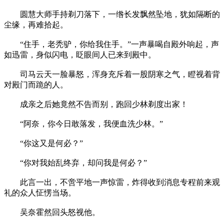
圆慧大师手持剃刀落下，一绺长发飘然坠地，犹如隔断的
尘缘，再难拾起。
“住手，老秃驴，你给我住手。”一声暴喝自殿外响起，声
如迅雷，身似闪电，眨眼间人已来到殿中。
司马云天一脸暴怒，浑身充斥着一股阴寒之气，瞪视着背
对殿门而跪的人。
成亲之后她竟然不告而别，跑回少林剃度出家！
“阿奈，你今日敢落发，我便血洗少林。”
“你这又是何必？”
“你对我始乱终弃，却问我是何必？”
此言一出，不啻平地一声惊雷，炸得收到消息专程前来观
礼的众人怔愣当场。
吴奈霍然回头怒视他。