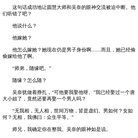
这句话成功地让圆慧大师和吴奈的眼神交流被迫中断。他
们听错了吧？
他说什么？
他嫁她？
他怎么嫁她？她现在仍是男子身份啊……而且，她已经偷
偷嫁给他了啊。
“师弟，随缘吧。”
随缘？怎么随？
吴奈犹做着挣扎，“可他要我娶他呀。”我已经娶过一个唐
大小姐了，竟然还要再娶一个男人吗？
“无我相，无人相，世间万物，皆是虚幻。男如何？女如
何？无相，我佛曰：众生平等。”
师兄，我确定你在整我。吴奈的眼神如是说。