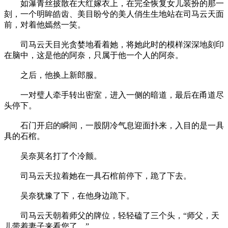
如瀑青丝披散在大红嫁衣上，在完全恢复女儿装扮的那一
刻，一个明眸皓齿、美目盼兮的美人俏生生地站在司马云天面
前，对着他嫣然一笑。
司马云天目光贪婪地看着她，将她此时的模样深深地刻印
在脑中，这是他的阿奈，只属于他一个人的阿奈。
之后，他换上新郎服。
一对璧人牵手转出密室，进入一侧的暗道，最后在甬道尽
头停下。
石门开启的瞬间，一股阴冷气息迎面扑来，入目的是一具
具的石棺。
吴奈莫名打了个冷颤。
司马云天拉着她在一具石棺前停下，跪了下去。
吴奈犹豫了下，在他身边跪下。
司马云天朝着师父的牌位，轻轻磕了三个头，“师父，天
儿带着妻子来看您了。”