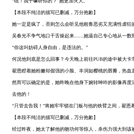
“嘿！我干嘛听你的？”她更加火大。
【本段不纯洁的描写已删减，万分抱歉】
她一定是疯了，否则怎么会听见他粗鲁恶劣又充满性虐狂的
吴春光不争气地口干舌燥起来……她逼自己专心地从一数到
“你这叫妨碍人身自由，是违法的。”
何况他到底是怎么回事？今天晚上前往PUB的途中被大卡车
翟恩瞪着她粉嫩却倔强的小脸、丰润如樱桃的唇瓣，热血直
然而可以确定的是，她昨晚在他身下婉转呻吟的影像再度
去他的！
“只管去告我！”将她牢牢锁在门板与他的铁臂之间，翟恩蓦
【本段不纯洁的描写已删减，万分抱歉】
经过昨夜，她太了解他的吻功何等惊人，杀伤力强大到该被