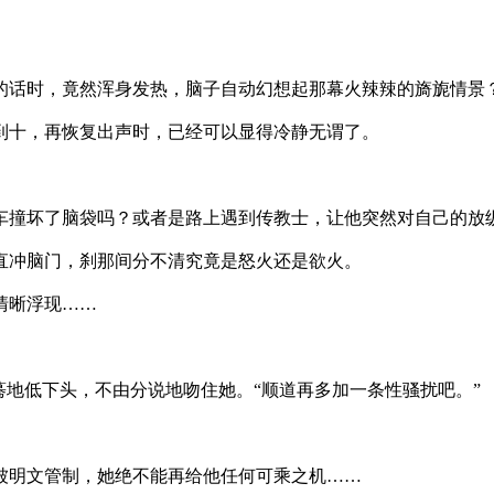
话时，竟然浑身发热，脑子自动幻想起那幕火辣辣的旖旎情景
十，再恢复出声时，已经可以显得冷静无谓了。
撞坏了脑袋吗？或者是路上遇到传教士，让他突然对自己的放
冲脑门，刹那间分不清究竟是怒火还是欲火。
清晰浮现……
地低下头，不由分说地吻住她。“顺道再多加一条性骚扰吧。”
明文管制，她绝不能再给他任何可乘之机……