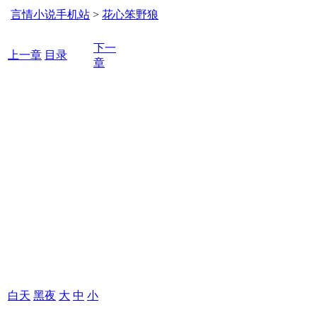
言情小说手机站
>
花心笨野狼
下一
上一章
目录
章
白天
黑夜
大
中
小