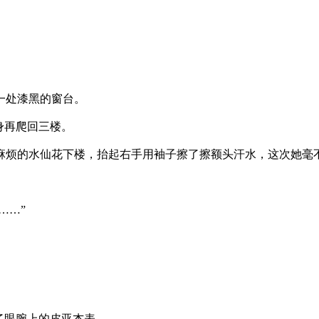
一处漆黑的窗台。
身再爬回三楼。
烦的水仙花下楼，抬起右手用袖子擦了擦额头汗水，这次她毫不
……”
了眼腕上的皮亚杰表。