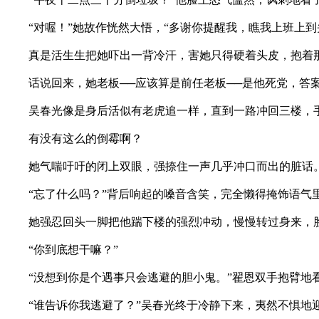
“对喔！”她故作恍然大悟，“多谢你提醒我，瞧我上班上到
真是活生生把她吓出一背冷汗，害她只得硬着头皮，抱着那
话说回来，她老板──应该算是前任老板──是他死党，答
吴春光像是身后活似有老虎追一样，直到一路冲回三楼，手
有没有这么的倒霉啊？
她气喘吁吁的闭上双眼，强捺住一声几乎冲口而出的脏话
“忘了什么吗？”背后响起的嗓音含笑，完全懒得掩饰语气
她强忍回头一脚把他踹下楼的强烈冲动，慢慢转过身来，脸
“你到底想干嘛？”
“没想到你是个遇事只会逃避的胆小鬼。”翟恩双手抱臂地看
“谁告诉你我逃避了？”吴春光终于冷静下来，夷然不惧地迎