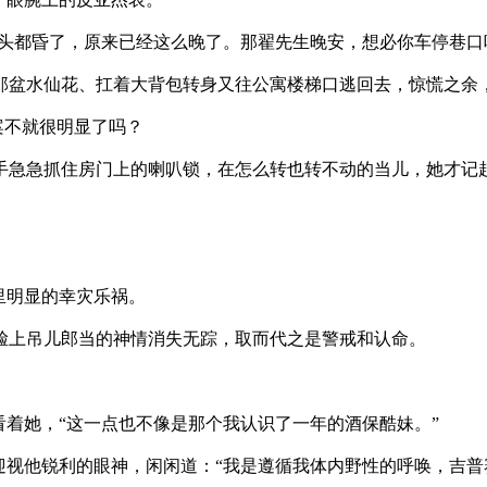
头都昏了，原来已经这么晚了。那翟先生晚安，想必你车停巷口
盆水仙花、扛着大背包转身又往公寓楼梯口逃回去，惊慌之余，
案不就很明显了吗？
急急抓住房门上的喇叭锁，在怎么转也转不动的当儿，她才记
。
里明显的幸灾乐祸。
上吊儿郎当的神情消失无踪，取而代之是警戒和认命。
着她，“这一点也不像是那个我认识了一年的酒保酷妹。”
视他锐利的眼神，闲闲道：“我是遵循我体内野性的呼唤，吉普