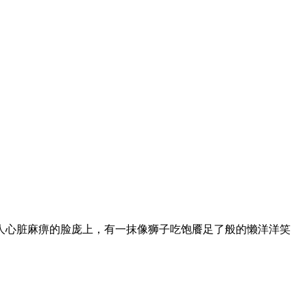
心脏麻痹的脸庞上，有一抹像狮子吃饱餍足了般的懒洋洋笑