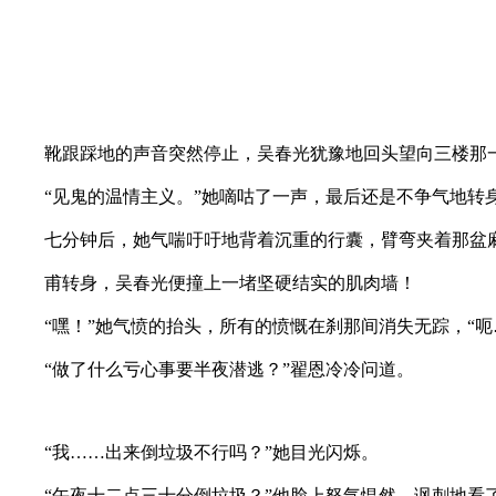
靴跟踩地的声音突然停止，吴春光犹豫地回头望向三楼那
“见鬼的温情主义。”她嘀咕了一声，最后还是不争气地转
七分钟后，她气喘吁吁地背着沉重的行囊，臂弯夹着那盆麻
甫转身，吴春光便撞上一堵坚硬结实的肌肉墙！
“嘿！”她气愤的抬头，所有的愤慨在刹那间消失无踪，“呃
“做了什么亏心事要半夜潜逃？”翟恩冷冷问道。
“我……出来倒垃圾不行吗？”她目光闪烁。
“午夜十二点三十分倒垃圾？”他脸上怒气愠然，讽刺地看