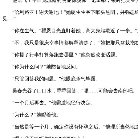
他语气里不自觉流露的明显惊骇像一记重拳，顿时把吴春光
“哈利路亚！谢天谢地！”她硬生生吞下喉头热团，并强忍给
见──”
“你在生气。”翟恩目光直盯着她，高大身躯欺近了一步。“
“不，我只是很庆幸事情都解释清楚了。”她把那只盆栽抱在
“你提了行李打算落跑去哪里？”他突然改变话题。
“你为什么问？”她防备地反问。
“只管回答我的问题。”他眼底杀气毕露。
吴春光吞了口口水，乖乖回答，“呃……可能会去南部吧。
“一个月后再去。”他霸道地径行决定。
“为什么？”她瞪着他。
“当然是等一个月，确定你没有怀孕之后。”他理所当然地道