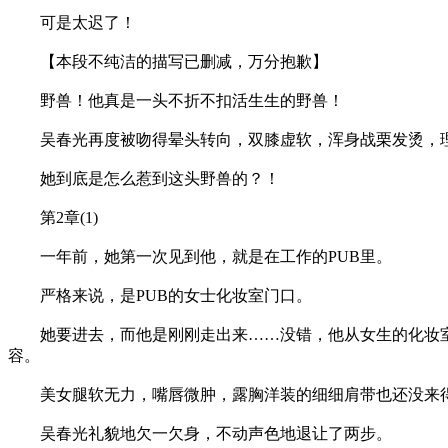
可是太迟了！
【本段不纯洁的描写已删减，万分抱歉】
野兽！他真是一头不折不扣活生生的野兽！
吴春光再度被吻得晕头转向，双膝虚软，浑身战栗发烫，理
她到底是怎么惹到这头野兽的？！
第2章(1)
一年前，她第一次见到他，就是在工作的PUB里。
严格来说，是PUB的女士化妆室门口。
她要进去，而他是刚刚走出来……没错，他从女生的化妆室
容。
美女腿软无力，嘴唇微肿，露胸洋装的细细肩带也还没来
吴春光礼貌地欠一欠身，不动声色地退让了两步。