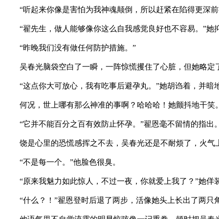
“听起来你像是害怕为我神魂颠倒，所以赶紧在陷得更深前拔
“翟先生，做人能够像你这么自我感觉良好也不容易。”她抑
“昨晚我们没有做任何防护措施。”
吴春光脑袋空白了一瞬，一阵惊慌攫住了心脏，但她略定了
“这点你大可放心，我有吃事后避孕丸。”她胡诌着，并暗地
何况，世上哪有那么神准的事啊？哈哈哈！她颤抖地干笑
“它并不能百分之百有效防止怀孕。”翟恩毫不留情的指出
饶是心里的恐慌感挥之不去，吴春光还是不耐烦了，火气上冲
“不是每一个。”他脸色很臭。
“原来我魅力如此惊人，不过一夜，你就爱上我了？”她佯装
“什么？！”翟恩登时后退了两步，活像她头上长出了两只角