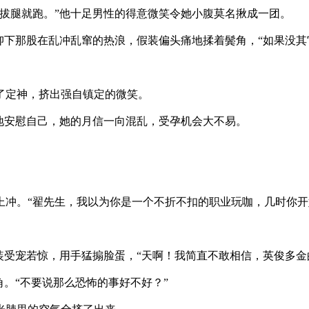
腿就跑。”他十足男性的得意微笑令她小腹莫名揪成一团。
下那股在乱冲乱窜的热浪，假装偏头痛地揉着鬓角，“如果没其
定神，挤出强自镇定的微笑。
安慰自己，她的月信一向混乱，受孕机会大不易。
。
。
。“翟先生，我以为你是一个不折不扣的职业玩咖，几时你开
受宠若惊，用手猛搧脸蛋，“天啊！我简直不敢相信，英俊多金
。“不要说那么恐怖的事好不好？”