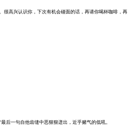
。很高兴认识你，下次有机会碰面的话，再请你喝杯咖啡，再
”最后一句自他齿缝中恶狠狠迸出，近乎赌气的低吼。