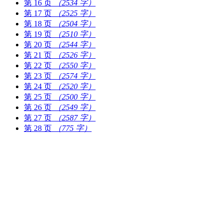
第 16 页
（2534 字）
第 17 页
（2525 字）
第 18 页
（2504 字）
第 19 页
（2510 字）
第 20 页
（2544 字）
第 21 页
（2526 字）
第 22 页
（2550 字）
第 23 页
（2574 字）
第 24 页
（2520 字）
第 25 页
（2500 字）
第 26 页
（2549 字）
第 27 页
（2587 字）
第 28 页
（775 字）