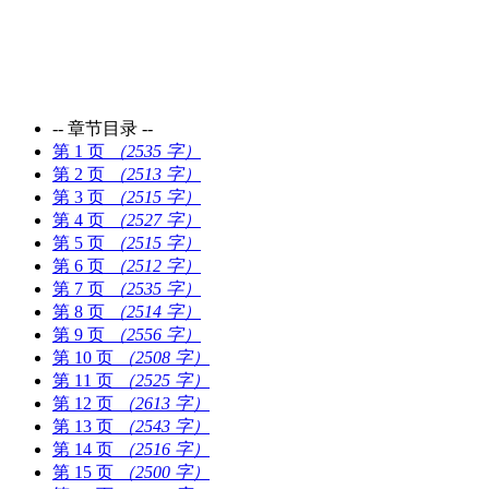
-- 章节目录 --
第 1 页
（2535 字）
第 2 页
（2513 字）
第 3 页
（2515 字）
第 4 页
（2527 字）
第 5 页
（2515 字）
第 6 页
（2512 字）
第 7 页
（2535 字）
第 8 页
（2514 字）
第 9 页
（2556 字）
第 10 页
（2508 字）
第 11 页
（2525 字）
第 12 页
（2613 字）
第 13 页
（2543 字）
第 14 页
（2516 字）
第 15 页
（2500 字）