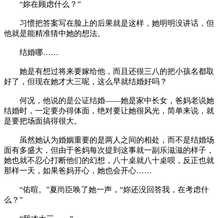
“妳在顾虑什么？”
习惯把答案写在脸上的后果就是这样，她明明没讲话，但
他就是能精准猜中她的想法。
结婚哪……
她是有想过将来要嫁给他，而且还很三八的把小孩名都取
好了，但现在她才大三呢，这么早就结婚好吗？
何况，他说的是公证结婚——她是家中长女，爸妈老说她
结婚时，一定要办得体面，绝对要让她很风光，简单来说，就
是要把场面搞得很大。
虽然她认为婚姻重要的是两人之间的相处，而不是结婚场
面有多盛大，但由于爸妈每次提到这事就一副乐滋滋的样子，
她也就不忍心打断他们的幻想，八十桌就八十桌呗，反正也就
那样一天，如果爸妈开心，她也会开心……
“佑暄。”夏尚臣唤了她一声，“妳还没回答我，在考虑什
么？”