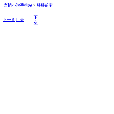
言情小说手机站
>
胖胖前妻
下一
上一章
目录
章