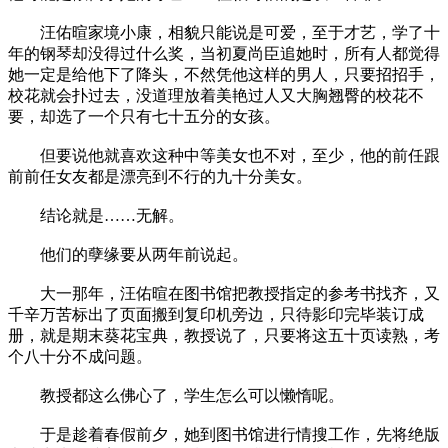
汪佑暄家境小康，相貌只能说是可爱，至于才艺，学了十
年的钢琴却没得过什么奖，当初夏尚臣追她时，所有人都觉得
她一定是给他下了降头，不然凭他这样的男人，只要招招手，
校花就会扑过去，没道理放着美艳过人又大胸翘臀的校花不
要，却选了一个只有七十五分的女孩。
但要说他就喜欢这种中等美女也不对，至少，他的前任跟
前前任女友都是漂亮到不行的九十分美女。
结论就是……无解。
他们的孽缘要从两年前说起。
大一那年，汪佑暄在图书馆把教授指定的参考书找齐，又
千辛万苦标出了页面搬到复印机旁边，只待影印完毕装订成
册，就是期末葵花宝典，教授说了，只要将这五十页读熟，考
个八十分不成问题。
教授都这么佛心了，学生怎么可以懒惰呢。
于是趁着春假前夕，她到图书馆进行情搜工作，先将绝版