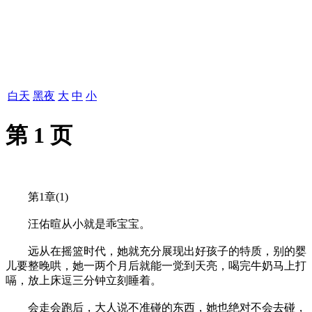
白天
黑夜
大
中
小
第 1 页
第1章(1)
汪佑暄从小就是乖宝宝。
远从在摇篮时代，她就充分展现出好孩子的特质，别的婴
儿要整晚哄，她一两个月后就能一觉到天亮，喝完牛奶马上打
嗝，放上床逗三分钟立刻睡着。
会走会跑后，大人说不准碰的东西，她也绝对不会去碰，