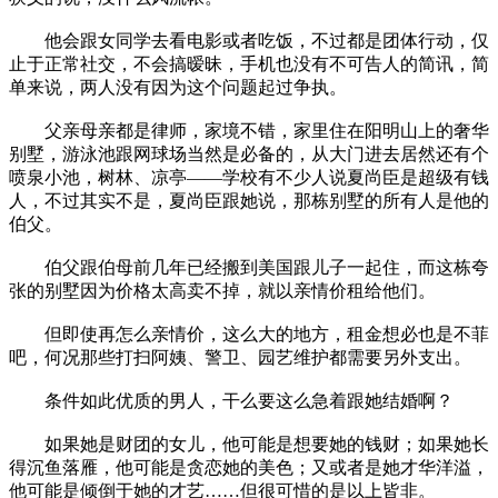
他会跟女同学去看电影或者吃饭，不过都是团体行动，仅
止于正常社交，不会搞暧昧，手机也没有不可告人的简讯，简
单来说，两人没有因为这个问题起过争执。
父亲母亲都是律师，家境不错，家里住在阳明山上的奢华
别墅，游泳池跟网球场当然是必备的，从大门进去居然还有个
喷泉小池，树林、凉亭——学校有不少人说夏尚臣是超级有钱
人，不过其实不是，夏尚臣跟她说，那栋别墅的所有人是他的
伯父。
伯父跟伯母前几年已经搬到美国跟儿子一起住，而这栋夸
张的别墅因为价格太高卖不掉，就以亲情价租给他们。
但即使再怎么亲情价，这么大的地方，租金想必也是不菲
吧，何况那些打扫阿姨、警卫、园艺维护都需要另外支出。
条件如此优质的男人，干么要这么急着跟她结婚啊？
如果她是财团的女儿，他可能是想要她的钱财；如果她长
得沉鱼落雁，他可能是贪恋她的美色；又或者是她才华洋溢，
他可能是倾倒于她的才艺……但很可惜的是以上皆非。