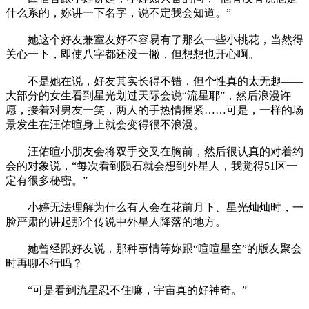
什么系的，妳讲一下名字，说不定我会知道。”
她这个好友兼室友好不容易有了那么一些小桃花，当然得
关心一下，即使八字都还没一撇，但想想也开心啊。
不是她在说，好友其实长得不错，但个性真的太无趣——
大部分的女生看到星光划过天际会说“流星耶”，然后浪漫许
愿，接着对男友一笑，两人的手热情握紧……可是，一样的场
景发生在汪佑暄身上就会变得很不浪漫。
汪佑暄小朋友会将双手交叉在胸前，然后很认真的对着约
会的对象说，“每次看到陨石就会想到外星人，我觉得51区一
定有很多秘密。”
小婷无法理解为什么有人会在花前月下、星光灿灿时，一
脸严肃的讲起那个传说中外星人降落的地方。
她曾经跟好友说，那种事情等妳跟“暄暄星空”的版友聚会
时再聊不行吗？
“可是看到流星忍不住嘛，宇宙真的好神奇。”