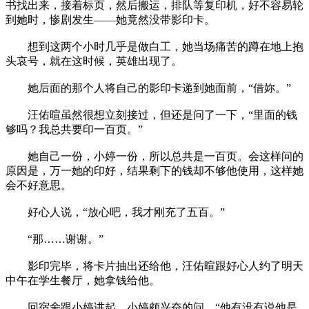
书找出来，接着标页，然后搬运，排队等复印机，好不容易轮
到她时，惨剧发生——她竟然没带影印卡。
想到这两个小时几乎是做白工，她当场痛苦的蹲在地上抱
头哀号，就在这时候，英雄出现了。
她后面的那个人将自己的影印卡递到她面前，“借妳。”
汪佑暄虽然很想立刻接过，但还是问了一下，“里面的钱
够吗？我总共要印一百页。”
她自己一份，小婷一份，所以总共是一百页。会这样问的
原因是，万一她的印好，结果剩下的钱却不够他使用，这样她
会不好意思。
好心人说，“放心吧，我才刚充了五百。”
“那……谢谢。”
影印完毕，将卡片抽出还给他，汪佑暄跟好心人约了明天
中午在学生餐厅，她拿钱给他。
回宿舍跟小婷讲起，小婷颇兴奋的问，“他有没有说他是