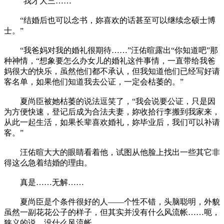
“我才大三……”
“结婚后也可以念书，妳喜欢的话甚至可以继续念硕士博
士。”
“我爸妈对我的婚礼很期待……”汪佑暄露出“你知道吧”那
种神情，“想象要怎么办女儿的婚礼这件事情，一直带给我爸
妈很大的快乐，虽然他们都不承认，但我知道他们已经写好请
客名单，如果他们知道我去公证，一定会枯萎的。”
夏尚臣被她枯萎的说法逗笑了，“我会说要公证，只是因
为方便快速，登记后成为合法夫妻，妳收拾行李搬到我家来，
从此一起生活，如果长辈喜欢婚礼，妳毕业后，我们可以补请
客。”
汪佑暄大大的眼睛看着他，试图从他脸上找出一些其它非
得这么急着结婚的理由。
真是……无解……
夏尚臣是个条件很好的人——个性不错，头脑聪明，外貌
虽然一副花花公子的样子，但其实并没有什么风流帐……呃，
狭义的说，没什么风流帐。