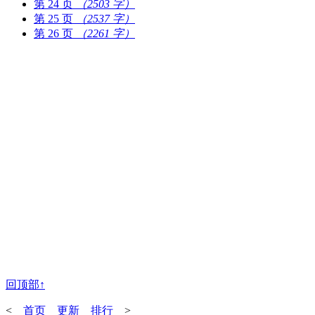
第 24 页
（2503 字）
第 25 页
（2537 字）
第 26 页
（2261 字）
回顶部↑
<
首页
更新
排行
>