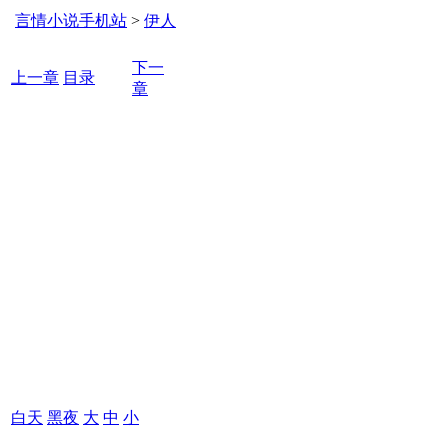
言情小说手机站
>
伊人
下一
上一章
目录
章
白天
黑夜
大
中
小