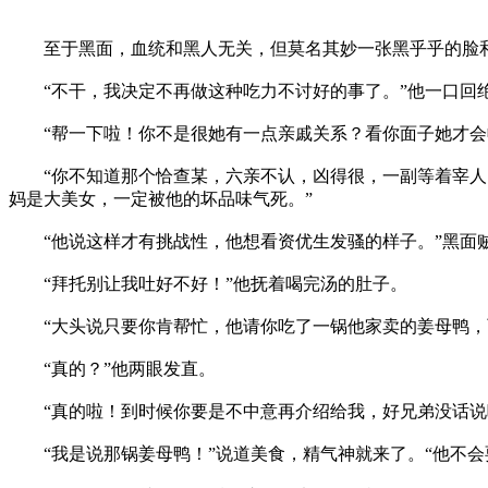
至于黑面，血统和黑人无关，但莫名其妙一张黑乎乎的脸和
“不干，我决定不再做这种吃力不讨好的事了。”他一口回
“帮一下啦！你不是很她有一点亲戚关系？看你面子她才会
“你不知道那个恰查某，六亲不认，凶得很，一副等着宰人的
妈是大美女，一定被他的坏品味气死。”
“他说这样才有挑战性，他想看资优生发骚的样子。”黑面
“拜托别让我吐好不好！”他抚着喝完汤的肚子。
“大头说只要你肯帮忙，他请你吃了一锅他家卖的姜母鸭，而
“真的？”他两眼发直。
“真的啦！到时候你要是不中意再介绍给我，好兄弟没话说吧
“我是说那锅姜母鸭！”说道美食，精气神就来了。“他不会