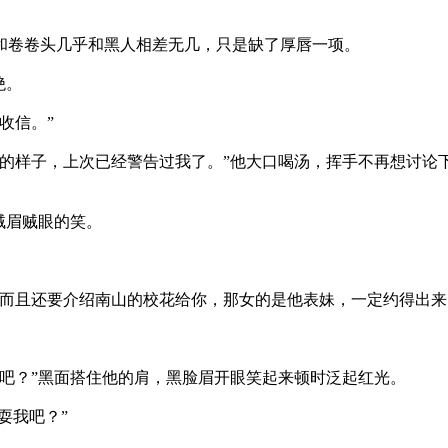
卷卷头几乎和黑人相差无几，只是缺了厚唇一项。
绝。
收信。”
样子，上次已经警告过我了。”他大口喝汤，挥手不再想讨论下
贼眉贼眼的笑。
且还要介绍南山的校花给你，那女的是他表妹，一定约得出来
？”黑面搭住他的肩，黑脸眉开眼笑起来顿时泛起红光。
耍我吧？”