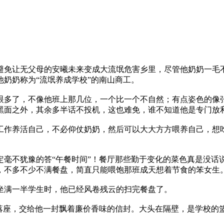
免让无父母的安曦未来变成大流氓危害乡里，尽管他奶奶一毛不
奶奶称为“流氓养成学校”的南山商工。
多了，不像他班上那几位，一个比一个不自然；有点姿色的像张
黑面之外，其余多半话不投机，这也难免，谁不知道他是专门放
作养活自己，不必仰仗奶奶，然后可以大大方方喂养自己，想吃
不犹豫的答“午餐时间”！餐厅那些勤于变化的菜色真是没话
，不多不少不满餐盘，简直只能喂饱那班成天想着节食的笨女生
满一半学生时，他已经风卷残云的扫完餐盘了。
座，交给他一封飘着廉价香味的信封。大头在隔壁，是学校的