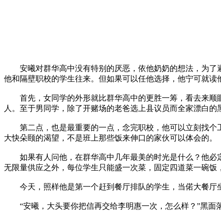
安曦对群华高中没有特别的厌恶，依他奶奶的想法，为了避
他和隔壁职校的学生往来。但如果可以任他选择，他宁可就读他
首先，女同学的外形就比群华高中的更胜一筹，看去来顺眼
人。至于男同学，除了开赌场的老爸选上县议员而全家漂白的
第二点，也是最重要的一点，念完职校，他可以立刻找个工
大快朵颐的渴望，不是班上那些饭来伸口的家伙可以体会的。
如果有人问他，在群华高中几年最美的时光是什么？他必定毫
无限量供应之外，每位学生只能盛一次菜，固定四道菜一碗饭
今天，照样他是第一个赶到餐厅排队的学生，当偌大餐厅坐
“安曦，大头要你把信再交给李明惠一次，怎么样？”黑面落