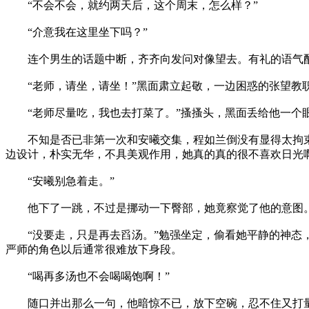
“不会不会，就约两天后，这个周末，怎么样？”
“介意我在这里坐下吗？”
连个男生的话题中断，齐齐向发问对像望去。有礼的语气配
“老师，请坐，请坐！”黑面肃立起敬，一边困惑的张望教职
“老师尽量吃，我也去打菜了。”搔搔头，黑面丢给他一个
不知是否已非第一次和安曦交集，程如兰倒没有显得太拘束
边设计，朴实无华，不具美观作用，她真的真的很不喜欢日光
“安曦别急着走。”
他下了一跳，不过是挪动一下臀部，她竟察觉了他的意图
“没要走，只是再去舀汤。”勉强坐定，偷看她平静的神态，
严师的角色以后通常很难放下身段。
“喝再多汤也不会喝喝饱啊！”
随口并出那么一句，他暗惊不已，放下空碗，忍不住又打量