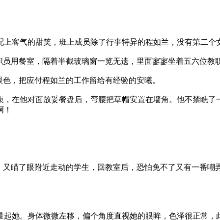
上客气的甜笑，班上成员除了行事特异的程如兰，没有第二个
员用餐室，隔着半截玻璃窗一览无遗，里面寥寥坐着五六位教
眼色，把应付程如兰的工作留给有经验的安曦。
，在他对面放妥餐盘后，弯腰把草帽安置在墙角。他不禁瞧了一
啊！
。
又瞄了眼附近走动的学生，回教室后，恐怕免不了又有一番嘲
起她。身体微微左移，偏个角度直视她的眼眸，色泽很正常，此