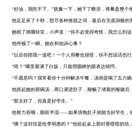
“好油，我吃不下。”犹豫一下，她下了断语，将餐盘整个推
他足足呆了十秒，想尽各种推脱之词，最后在无底洞般的胃
她抿了抿嘴轻笑，小声道：“你不必觉得奇怪，我怎么到这儿
他停顿了一瞬。她在和他诉心事？
“以后你陪我一道吧！一个人用餐也很怪，你不想说话也行，
“唔？”嘴里塞满了白饭，只能用圆睁的眼表达错愕。
“不愿意吗？我常看你十分钟解决午餐，汤倒是喝了五六碗以
他抓起她的那碗汤，两口灌进肚子，顺畅了堵塞的喉咙后，忙
“那太好了，你真是好学生。”
他努力吞咽，眼眶半湿——如果填饱肚子就能当好学生，
“咦？这封信是给李明惠的？”他拾起桌上那封香喷喷的信