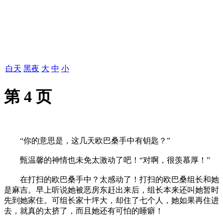
白天
黑夜
大
中
小
第 4 页
“你的意思是，这几天欧巴桑手中有钥匙？”
甄温馨的神情也未免太激动了吧！“对啊，很羡慕厚！”
在打扫的欧巴桑手中？太感动了！打扫的欧巴桑组长和她
是麻吉。早上听说她被恶房东赶出来后，组长本来还叫她暂时
先到她家住。可组长家十坪大，却住了七个人，她如果再住进
去，就真的太挤了，而且她还有可怕的睡癖！