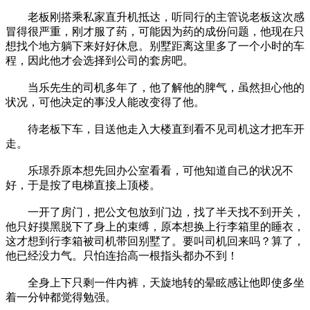
老板刚搭乘私家直升机抵达，听同行的主管说老板这次感
冒得很严重，刚才服了药，可能因为药的成份问题，他现在只
想找个地方躺下来好好休息。别墅距离这里多了一个小时的车
程，因此他才会选择到公司的套房吧。
当乐先生的司机多年了，他了解他的脾气，虽然担心他的
状况，可他决定的事没人能改变得了他。
待老板下车，目送他走入大楼直到看不见司机这才把车开
走。
乐璟乔原本想先回办公室看看，可他知道自己的状况不
好，于是按了电梯直接上顶楼。
一开了房门，把公文包放到门边，找了半天找不到开关，
他只好摸黑脱下了身上的束缚，原本想换上行李箱里的睡衣，
这才想到行李箱被司机带回别墅了。要叫司机回来吗？算了，
他已经没力气。只怕连抬高一根指头都办不到！
全身上下只剩一件内裤，天旋地转的晕眩感让他即使多坐
着一分钟都觉得勉强。