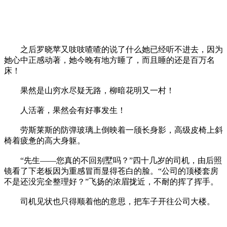
之后罗晓苹又吱吱喳喳的说了什么她已经听不进去，因为
她心中正感动著，她今晚有地方睡了，而且睡的还是百万名
床！
果然是山穷水尽疑无路，柳暗花明又一村！
人活著，果然会有好事发生！
劳斯莱斯的防弹玻璃上倒映着一颀长身影，高级皮椅上斜
椅着疲惫的高大身躯。
“先生——您真的不回别墅吗？”四十几岁的司机，由后照
镜看了下老板因为重感冒而显得苍白的脸。“公司的顶楼套房
不是还没完全整理好？”飞扬的浓眉拢近，不耐的挥了挥手。
司机见状也只得顺着他的意思，把车子开往公司大楼。