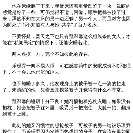
他在床缘躺了下来，弹簧床随着重量凹陷了一块，晕眩的
感觉是好了一些，可仍觉得不适与困倦，顺手把棉被拉了过
来，浑然不知在大床的另一边还躺了另一个人，而且对方也因
为睡死了而不知道有人与她“共享”了百万名床。
不要怀疑，普天之下也只有甄温馨这么粗线条的女人，才
能在“私闯民宅”的情况下，还能安睡若此。
两人各据一方，完全不知彼此的存在。
乐璟乔一向不易入睡，可在感冒药中的安眠成份不断催眠
下，不一会儿他已沉沉睡去。
也不知睡了多久，他发现身上的被子被一点一滴的拉走
了，未清醒的他，凭着直觉拽紧被子并觉得有什么不寻常。
甄温馨的睡癖十分不良！她习惯抱着抱枕入睡，如果没有
抱枕，她会把被子往怀里，吸妥后一把抱住，大腿一抬。翻身
到被子上睡。
此刻的她又习惯性的想抢被子，可被子的另一端被乐璟乔
拽住了，而乐璟乔因为发烧而热烘烘的身子，在寒流夜里如同