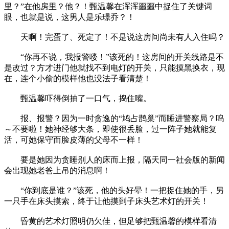
里？”在他房里？他？！甄温馨在浑浑噩噩中捉住了关键词
眼，也就是说，这男人是乐璟乔？！
天啊！完蛋了、死定了！不是说这房间尚未有人入住吗？
“你再不说，我报警喽！”该死的！这房间的开关线路是不
是改过？方才进门他就找不到电灯的开关，只能摸黑换衣，现
在，连个小偷的模样他也没法子看清楚！
甄温馨吓得倒抽了一口气，捣住嘴。
报、报警？因为一时贪逸的“鸠占鹊巢”而睡进警察局？呜
～不要啦！她神经够大条，即使很丢脸，过一阵子她就能复
活，可她保守而脸皮薄的父母不一样！
要是她因为贪睡别人的床而上报，隔天同一社会版的新闻
会出现她老爸上吊的消息啊！
“你到底是谁？”该死，他的头好晕！一把捉住她的手，另
一只手在床头摸索，终于让他摸到子床头艺术灯的开关！
昏黄的艺术灯照明仍欠佳，但足够把甄温馨的模样看清