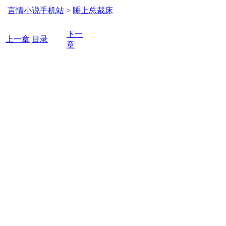
言情小说手机站
>
睡上总裁床
下一
上一章
目录
章