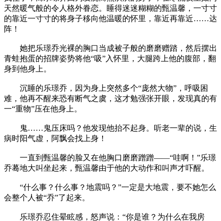
天然暖气般的令人格外眷恋。睡得迷迷糊糊的甄温馨，一寸寸
的靠近一寸寸的将身子移向他温暖的怀里，靠近再靠近……达
阵！
她把乐璟乔光裸的胸口当成被子般的磨磨赠踏，然后摆出
青蛙抱蛋的招牌姿势将他“吸”入怀里，大腿跨上他的腹部，翻
身到他身上。
沉睡的乐璟乔，因为身上突然多个“庞然大物”，呼吸困
难，他再不醒来恐有断气之虞，这才勉强张开眼，发现真的有
一“重物”压在他身上。
鬼……鬼压床吗？他发现他抬不起身。听老一辈的说，生
病时阳气虚，阿飘会找上身！
一直到甄温馨的脸又在他胸口磨磨蹭蹭——“哇啊！”乐璟
乔蓦地大叫坐起来，甄温馨由于他的大动作和叫声才吓醒。
“什么事？什么事？地震吗？”一定是大地震，要不她怎么
会整个人被“乔”了起来。
乐璟乔忍住晕眩感，怒声说：“你是谁？为什么在我房