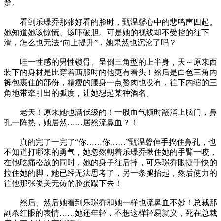
楚。
看到乐璟乔那张好看的脸时，甄温馨心中的悲鸣声四起。
她知道她该惊慌、该吓破胆。可是她的视线却不受控的往下
滑，怎么也无法“向上提升”，她果然也沉沦了吗？
哇一性感的男性锁骨、呈倒三角型的上半身，天～原来西
装下的身材是比穿着西服时的他更有看头！然后是白色三角内
裤包裹住的部份，精瘦的腰身一点赘肉也没有，往下内缩的三
角地带牵引出的弧度，让她想起某种酒名。
老天！原来她也满低级的！一股血气顿时翻涌上脑门，鼻
孔一阵热，她居然……居然流鼻血？！
真的完了一完了“你……你……”甄温馨伸手捣住鼻孔，也
不知道打哪来的勇气，她忽然朝着乐璟乔揪住她的手臂一咬，
在他吃痛松放的同时，她的身子往后摔，可乐璟乔眼捷手快的
拉住她的脚，她已经无法思考了，另一条腿抬起，然后使力的
往他那张俊美无俦的脸蛋踹下去！
然后、然后她看到乐璟乔和她一样也流鼻血不妙！总裁那
副杀红眼的表情……她还年轻，不想这样轻易就义，死在总裁