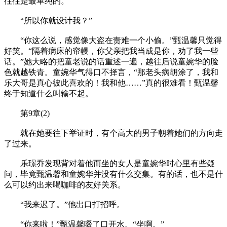
往往是最单纯的。
“所以你就设计我？”
“你这么说，感觉像大盗在责难一个小偷。”甄温馨只觉得
好笑。“隔着病床的帘幔，你父亲把我当成是你，劝了我一些
话。”她大略的把童老说的话重述一遍，越往后说童婉华的脸
色就越铁青。童婉华气得口不择言，“那老头病胡涂了，我和
乐大哥是真心彼此喜欢的！我和他……”真的很难看！甄温馨
终于知道什么叫输不起。
第9章(2)
就在她要往下举证时，有个高大的男子朝着她们的方向走
了过来。
乐璟乔发现背对着他而坐的女人是童婉华时心里有些疑
问，毕竟甄温馨和童婉华并没有什么交集。有的话，也不是什
么可以约出来喝咖啡的友好关系。
“我来迟了。”他出口打招呼。
“你来啦！”甄温馨啜了口开水。“坐啊。”