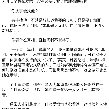
人其实全身都发懒，没有必要，她连懒腰都懒得伸。
“你没事会找他？”
“有事找他，不过是想知道我要的真相，只是要真相而
已，你反应过度了吧。”果真恶人无胆。自己做坏事，还怕人
对她使阴。
“你要什么真相，直接问我不就得了。”
“一个善于算计、说谎的人，我不能期待她会对我说出真
相。至于乐璟乔，本来我是打算找个时机问他的，可在找他之
前，你就迫不及待的找上我了。”其实，她曾想过，乐璟乔和
童助铭都是可能说实话的人，不过前者和她弄得有些僵不知道
何时谈这话题才是好时机，而且明明是他不对，这么做好像是
她在示弱。
至于童助铭，他有可能因为希望童婉华能和乐璟乔在一
块，而对她说谎。所以，她在赌一句话一人之将死，其言也
善。
通常人走到最后了，什么爱恨情仇都看淡了这时候的人性