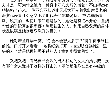
力才是，可为什么她有一种身中好几支箭的感觉？不由得她有
些恼怒了起来。“你不会不知道昨天乐大哥带着我出席吴老的
寿宴代表着什么意义吧？那代表他即将娶我。”甄温馨抿着
唇。说真的，即使后来知道是假的，她还是有点不开心。童婉
华使的手段真的很卑鄙！利用往生的人、利用自己父亲的身体
状况以满足她接近乐璟乔的目的！
她对着童婉华一笑。“你会不会想太多了？”将牛皮纸袋往
前推。口打开来看看。”她将纸袋打开，抽出几张婚纱照，里
头的人当然是她再熟悉不过的人！童婉华得意的笑了。
哭吧哭吧！看见自己喜欢的男人和别的女人拍婚纱照，没
有哪个女人受得了这样的打击的！即使是傻瓜也是有神经的！