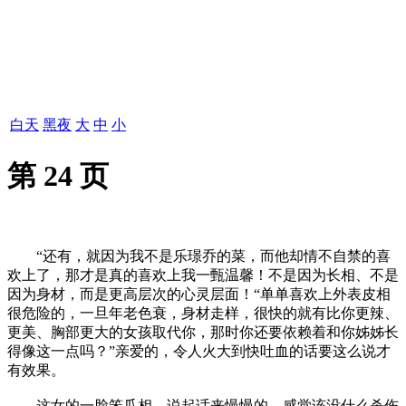
白天
黑夜
大
中
小
第 24 页
“还有，就因为我不是乐璟乔的菜，而他却情不自禁的喜
欢上了，那才是真的喜欢上我一甄温馨！不是因为长相、不是
因为身材，而是更高层次的心灵层面！“单单喜欢上外表皮相
很危险的，一旦年老色衰，身材走样，很快的就有比你更辣、
更美、胸部更大的女孩取代你，那时你还要依赖着和你姊姊长
得像这一点吗？”亲爱的，令人火大到快吐血的话要这么说才
有效果。
这女的一脸笨瓜相，说起话来慢慢的，感觉该没什么杀伤