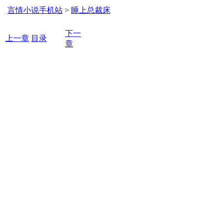
言情小说手机站
>
睡上总裁床
下一
上一章
目录
章