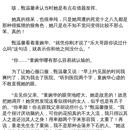
咳，甄温馨承认当时她是有点在借题发挥。
她真的很呆，也很单纯，只是她周遭的死党十之八九都是
那种很狐狸的狠角色，她只是在不知不觉问变得比较不那么
笨。真的！
甄温馨看着童婉华。“就凭你刚才说了“乐大哥跟你说过什
么吗”这句话，就表示你和他之间没什么。”
“你……”童婉华哪有那么容易就认输的。
为了让她心服口服，甄温馨又说：“早上约见面的时间我
爽约了，因为我去了医院。”听到医院两个字，童婉华心虚的
不敢直视她的眼。
“去见你父亲。”童婉华的眼突地瞪大。她是故意的！故意
把她调开！她突然发现这看似很钝的女人，似乎也是有爪子
的。“你卑鄙！你去跟我父亲胡说些什么？”甄温馨微笑。“我
是个很讨厌动脑的人，可你的花招真的不太入流，我只得以其
人之道还治其人之身！用卑鄙两个字来形容我，太重了！再
说，童老先生生了重病，我不是那种会落井下石的人。”她这