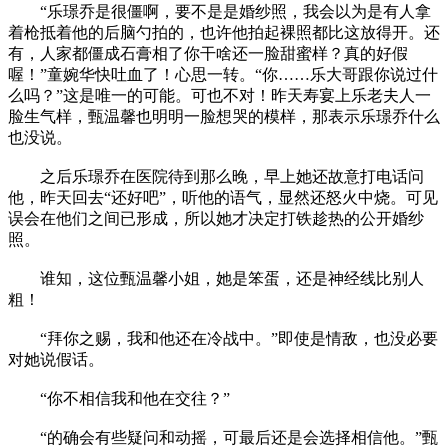
“乐璟乔是很僵啊，要不是是婚纱照，我会以为是有人拿
着枪抵着他的后脑勺拍的，也许他拍起裸照都比这放得开。还
有，人家都僵成石膏相了你干啥还一脸甜蜜样？真的好假
喔！”童婉华快吐血了！心思一转。“你……乐大哥跟你说过什
么吗？”这是唯一的可能。可也不对！昨天寿宴上乐老夫人一
脸生气样，甄温馨也明明一脸想哭的模样，那表示乐璟乔什么
也没说。
之后乐璟乔在医院待到那么晚，早上她还故意打电话问
他，昨天回去“还好吧”，听他的语气，显然还怒火中烧。可见
误会在他们之间已形成，所以她才决定打铁趁热的公开婚纱
照。
谁知，这位甄温馨小姐，她是笨蛋，还是神经线比别人
粗！
“拜你之赐，我和他还在冷战中。”即使是情敌，也没必要
对她说假话。
“你不相信我和他在交往？”
“的确会有些疑问和动摇，可最后还是会选择相信他。”甄