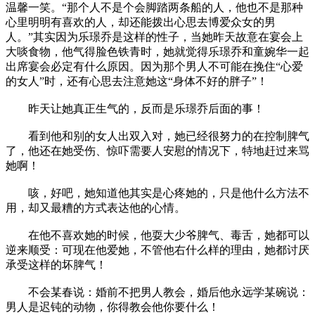
温馨一笑。“那个人不是个会脚踏两条船的人，他也不是那种
心里明明有喜欢的人，却还能拨出心思去博爱众女的男
人。”其实因为乐璟乔是这样的性子，当她昨天故意在宴会上
大啖食物，他气得脸色铁青时，她就觉得乐璟乔和童婉华一起
出席宴会必定有什么原因。因为那个男人不可能在挽住“心爱
的女人”时，还有心思去注意她这“身体不好的胖子”！
昨天让她真正生气的，反而是乐璟乔后面的事！
看到他和别的女人出双入对，她已经很努力的在控制脾气
了，他还在她受伤、惊吓需要人安慰的情况下，特地赶过来骂
她啊！
咳，好吧，她知道他其实是心疼她的，只是他什么方法不
用，却又最糟的方式表达他的心情。
在他不喜欢她的时候，他耍大少爷脾气、毒舌，她都可以
逆来顺受：可现在他爱她，不管他右什么样的理由，她都讨厌
承受这样的坏脾气！
不会某春说：婚前不把男人教会，婚后他永远学某碗说：
男人是迟钝的动物，你得教会他你要什么！