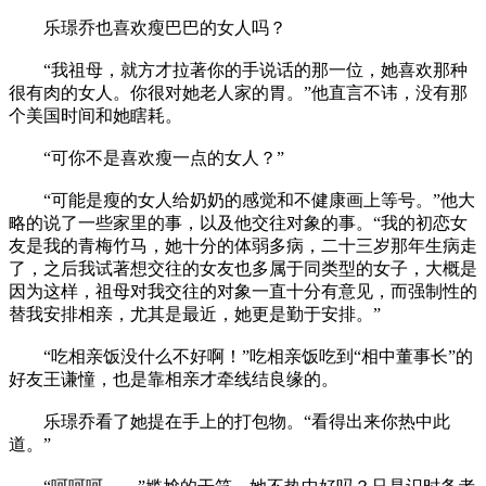
乐璟乔也喜欢瘦巴巴的女人吗？
“我祖母，就方才拉著你的手说话的那一位，她喜欢那种
很有肉的女人。你很对她老人家的胃。”他直言不讳，没有那
个美国时间和她瞎耗。
“可你不是喜欢瘦一点的女人？”
“可能是瘦的女人给奶奶的感觉和不健康画上等号。”他大
略的说了一些家里的事，以及他交往对象的事。“我的初恋女
友是我的青梅竹马，她十分的体弱多病，二十三岁那年生病走
了，之后我试著想交往的女友也多属于同类型的女子，大概是
因为这样，祖母对我交往的对象一直十分有意见，而强制性的
替我安排相亲，尤其是最近，她更是勤于安排。”
“吃相亲饭没什么不好啊！”吃相亲饭吃到“相中董事长”的
好友王谦憧，也是靠相亲才牵线结良缘的。
乐璟乔看了她提在手上的打包物。“看得出来你热中此
道。”