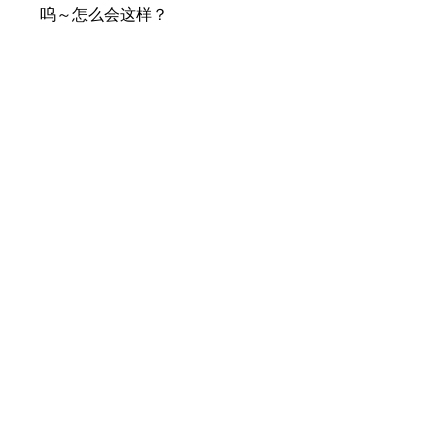
呜～怎么会这样？