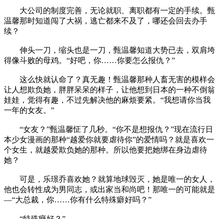
大公司的制度完善，无论就职、离职都有一定的手续。甄
温馨那时知道闯了大祸，逃亡都来不及了，哪还会回去办手
续？
伸头一刀，缩头也是一刀，甄温馨知道大势已去，双肩垮
得像斗败的母鸡。“好吧，你……你要怎么报仇？”
这么快就认命了？真无趣！甄温馨那种人畜无害的模样会
让人想欺负她，胖胖呆呆的样子，让他想到日本的一种不倒翁
娃娃，觉得有趣，不过先解决他的麻烦要紧。“我想请你当我
一年的女友。”
“女友？”甄温馨怔了几秒。“你不是想报仇？”现在流行日
本少女漫画的那种“越爱你就要虐待你”的爱情吗？就是喜欢一
个女生，就越爱欺负她的那种。所以他要把她绑在身边虐待
她？
可是，乐璟乔喜欢她？就算地球毁灭，她是唯一的女人，
他也会转性成为男同志，或出家当和尚吧！那唯一的可能就是
—“大总裁，你……你有什么特殊癖好吗？”
“特殊癖好？”