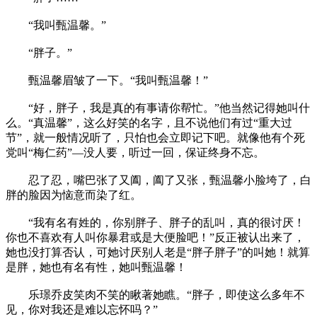
“我叫甄温馨。”
“胖子。”
甄温馨眉皱了一下。“我叫甄温馨！”
“好，胖子，我是真的有事请你帮忙。”他当然记得她叫什
么。“真温馨”，这么好笑的名字，且不说他们有过“重大过
节”，就一般情况听了，只怕也会立即记下吧。就像他有个死
党叫“梅仁药”—没人要，听过一回，保证终身不忘。
忍了忍，嘴巴张了又阖，阖了又张，甄温馨小脸垮了，白
胖的脸因为恼意而染了红。
“我有名有姓的，你别胖子、胖子的乱叫，真的很讨厌！
你也不喜欢有人叫你暴君或是大便脸吧！”反正被认出来了，
她也没打算否认，可她讨厌别人老是“胖子胖子”的叫她！就算
是胖，她也有名有性，她叫甄温馨！
乐璟乔皮笑肉不笑的瞅著她瞧。“胖子，即使这么多年不
见，你对我还是难以忘怀吗？”